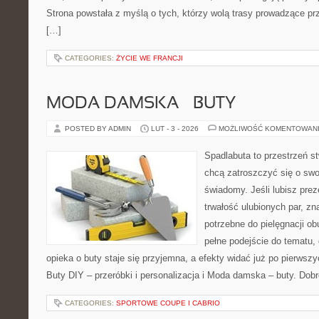
Strona powstała z myślą o tych, którzy wolą trasy prowadzące pr
[…]
CATEGORIES:
ŻYCIE WE FRANCJI
MODA DAMSKA – BUTY
POSTED BY ADMIN
LUT - 3 - 2026
MOŻLIWOŚĆ KOMENTOWAN
Spadlabuta to przestrzeń st
chcą zatroszczyć się o swo
świadomy. Jeśli lubisz prez
trwałość ulubionych par, zn
potrzebne do pielęgnacji ob
pełne podejście do tematu,
opieka o buty staje się przyjemna, a efekty widać już po pierwszy
Buty DIY – przeróbki i personalizacja i Moda damska – buty. Dob
CATEGORIES:
SPORTOWE COUPE I CABRIO