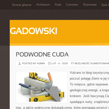
Archiwum
Atak
Czerwiec
Rozmowa
Strona główna
Spis 
GADOWSKI
PODWODNE CUDA
POSTED BY ADMIN
LUT - 4 - 2026
MOŻLIWOŚĆ KOMENTOWAN
Vulcans to blog turystyczny
poczuć potęgę Ziemi w jej na
To miejsce, gdzie wyprawa 
geologicznej energii, a kra
krokiem. Jeśli fascynują Ci
spadające nurty, znajdzies
tras, a także praktyczne doświadczenia, które pomagają przeżyć