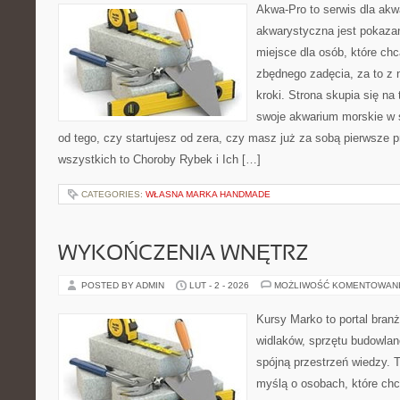
Akwa-Pro to serwis dla akw
akwarystyczna jest pokazan
miejsce dla osób, które ch
zbędnego zadęcia, za to z
kroki. Strona skupia się na
swoje akwarium morskie w s
od tego, czy startujesz od zera, czy masz już za sobą pierwsze p
wszystkich to Choroby Rybek i Ich […]
CATEGORIES:
WŁASNA MARKA HANDMADE
WYKOŃCZENIA WNĘTRZ
POSTED BY ADMIN
LUT - 2 - 2026
MOŻLIWOŚĆ KOMENTOWAN
Kursy Marko to portal branż
widlaków, sprzętu budowlan
spójną przestrzeń wiedzy. 
myślą o osobach, które chc