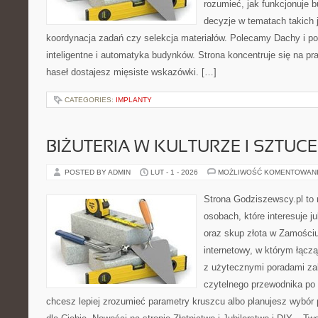
rozumieć, jak funkcjonuje 
decyzje w tematach takich 
koordynacja zadań czy selekcja materiałów. Polecamy Dachy i p
inteligentne i automatyka budynków. Strona koncentruje się na pr
haseł dostajesz mięsiste wskazówki. […]
CATEGORIES:
IMPLANTY
BIŻUTERIA W KULTURZE I SZTUCE
POSTED BY ADMIN
LUT - 1 - 2026
MOŻLIWOŚĆ KOMENTOWAN
Strona Godziszewscy.pl to 
osobach, które interesuje ju
oraz skup złota w Zamościu 
internetowy, w którym łącz
z użytecznymi poradami za
czytelnego przewodnika po 
chcesz lepiej zrozumieć parametry kruszcu albo planujesz wybór p