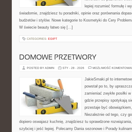
lepiej rozumieć formułę i wy
świadomie, znajdziesz tu poradniki, opinie oraz porównania dopa
budżetów i stylów. Nowe kategorie to Kosmetyki do Cery Problema
W świecie beauty łatwo się […]
CATEGORIES:
EGIPT
DOMOWE PRZETWORY
POSTED BY ADMIN
STY - 28 - 2026
MOŻLIWOŚĆ KOMENTOWA
JakieSmaki.pl to internetow
powstał po to, by upraszcz
zamieniać zwykłe posiłki w
gdzie przepisy spotykają s
przestaje być obowiązkiem,
Niezależnie od tego, czy go
dopiero oswajasz kuchnię, znajdziesz tu sprawdzone rozwiązania
szybciej i jeść lepiej. Polecamy Dania sezonowe i Porady kulinar