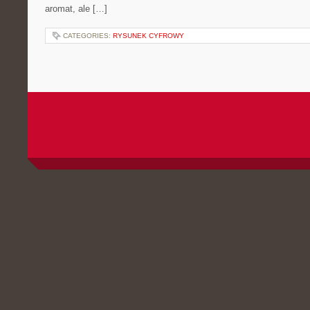
aromat, ale […]
CATEGORIES:
RYSUNEK CYFROWY