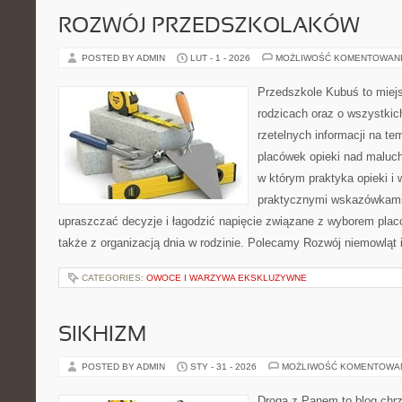
ROZWÓJ PRZEDSZKOLAKÓW
POSTED BY ADMIN
LUT - 1 - 2026
MOŻLIWOŚĆ KOMENTOWAN
Przedszkole Kubuś to miej
rodzicach oraz o wszystkic
rzetelnych informacji na te
placówek opieki nad maluch
w którym praktyka opieki i
praktycznymi wskazówkami.
upraszczać decyzje i łagodzić napięcie związane z wyborem plac
także z organizacją dnia w rodzinie. Polecamy Rozwój niemowląt i
CATEGORIES:
OWOCE I WARZYWA EKSKLUZYWNE
SIKHIZM
POSTED BY ADMIN
STY - 31 - 2026
MOŻLIWOŚĆ KOMENTOWA
Droga z Panem to blog chrz