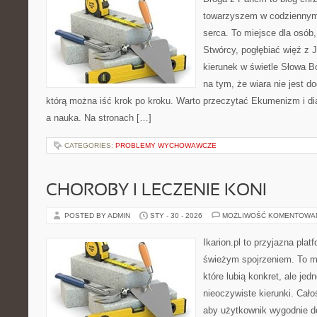
towarzyszem w codziennym 
serca. To miejsce dla osób,
Stwórcy, pogłębiać więź z
kierunek w świetle Słowa Bo
na tym, że wiara nie jest d
którą można iść krok po kroku. Warto przeczytać Ekumenizm i dial
a nauka. Na stronach […]
CATEGORIES:
PROBLEMY WYCHOWAWCZE
CHOROBY I LECZENIE KONI
POSTED BY ADMIN
STY - 30 - 2026
MOŻLIWOŚĆ KOMENTOWA
Ikarion.pl to przyjazna plat
świeżym spojrzeniem. To m
które lubią konkret, ale je
nieoczywiste kierunki. Cał
aby użytkownik wygodnie doc