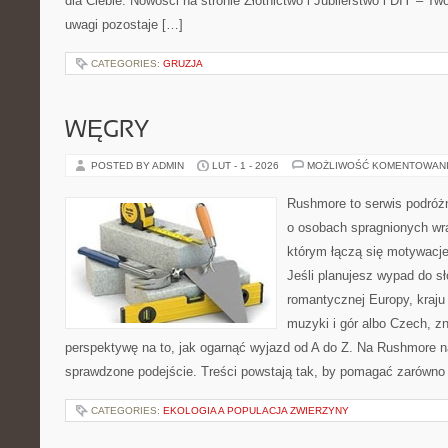
dla Ciebie. Nowości na stronie Złotnictwo i Jubilerstwo i DIY – Tw
uwagi pozostaje […]
CATEGORIES:
GRUZJA
WĘGRY
POSTED BY ADMIN
LUT - 1 - 2026
MOŻLIWOŚĆ KOMENTOWAN
Rushmore to serwis podróżn
o osobach spragnionych wra
którym łączą się motywacj
Jeśli planujesz wypad do sło
romantycznej Europy, kraju
muzyki i gór albo Czech, z
perspektywę na to, jak ogarnąć wyjazd od A do Z. Na Rushmore n
sprawdzone podejście. Treści powstają tak, by pomagać zarówno 
CATEGORIES:
EKOLOGIA A POPULACJA ZWIERZYNY