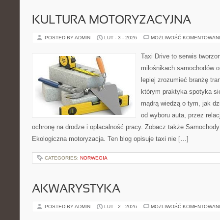
KULTURA MOTORYZACYJNA
POSTED BY ADMIN
LUT - 3 - 2026
MOŻLIWOŚĆ KOMENTOWAN
Taxi Drive to serwis tworzo
miłośnikach samochodów or
lepiej zrozumieć branżę tra
którym praktyka spotyka si
mądrą wiedzą o tym, jak d
od wyboru auta, przez rela
ochronę na drodze i opłacalność pracy. Zobacz także Samochody
Ekologiczna motoryzacja. Ten blog opisuje taxi nie […]
CATEGORIES:
NORWEGIA
AKWARYSTYKA
POSTED BY ADMIN
LUT - 2 - 2026
MOŻLIWOŚĆ KOMENTOWAN