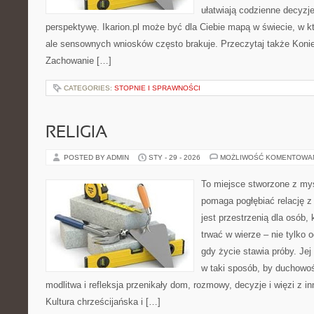
ułatwiają codzienne decyzje
perspektywę. Ikarion.pl może być dla Ciebie mapą w świecie, w kt
ale sensownych wniosków często brakuje. Przeczytaj także Konie w
Zachowanie […]
CATEGORIES:
STOPNIE I SPRAWNOŚCI
RELIGIA
POSTED BY ADMIN
STY - 29 - 2026
MOŻLIWOŚĆ KOMENTOWA
To miejsce stworzone z myś
pomaga pogłębiać relację z
jest przestrzenią dla osób,
trwać w wierze – nie tylko o
gdy życie stawia próby. Je
w taki sposób, by duchowoś
modlitwa i refleksja przenikały dom, rozmowy, decyzje i więzi z i
Kultura chrześcijańska i […]