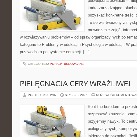
poświęcona oświacie – mie
kadra zarządzająca, słucha
pozyskać konkretne treści 
To serwis tworzony z myślą
prowadzenie zajęć, interpr
w rozwiązywaniu problemów – od spraw organizacyjnych po tema
kategorie to Problemy w edukacji i Psychologia w edukacji. W prak
przewodnika po systemie edukacji. […]
CATEGORIES:
PORADY BUDOWLANE
PIELĘGNACJA CERY WRAŻLIWEJ
POSTED BY ADMIN
STY - 28 - 2026
MOŻLIWOŚĆ KOMENTOWA
Beat the boredom to przest
rozproszyć znużenie i zami
przyjemny nawyk. To centru
pielęgnacyjnych, kompozyc
lakierach do paznokci. Jeś