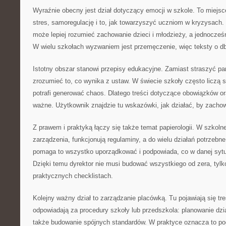
Wyraźnie obecny jest dział dotyczący emocji w szkole. To miejsc
stres, samoregulację i to, jak towarzyszyć uczniom w kryzysach.
może lepiej rozumieć zachowanie dzieci i młodzieży, a jednocześn
W wielu szkołach wyzwaniem jest przemęczenie, więc teksty o dba
Istotny obszar stanowi przepisy edukacyjne. Zamiast straszyć pa
zrozumieć to, co wynika z ustaw. W świecie szkoły często liczą si
potrafi generować chaos. Dlatego treści dotyczące obowiązków or
ważne. Użytkownik znajdzie tu wskazówki, jak działać, by zacho
Z prawem i praktyką łączy się także temat papierologii. W szkoln
zarządzenia, funkcjonują regulaminy, a do wielu działań potrzebne
pomaga to wszystko uporządkować i podpowiada, co w danej syt
Dzięki temu dyrektor nie musi budować wszystkiego od zera, tyl
praktycznych checklistach.
Kolejny ważny dział to zarządzanie placówką. Tu pojawiają się tre
odpowiadają za procedury szkoły lub przedszkola: planowanie dzia
także budowanie spójnych standardów. W praktyce oznacza to p