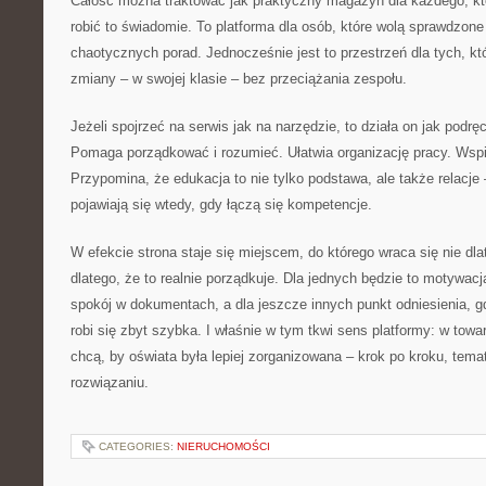
Całość można traktować jak praktyczny magazyn dla każdego, kto
robić to świadomie. To platforma dla osób, które wolą sprawdzone
chaotycznych porad. Jednocześnie jest to przestrzeń dla tych, 
zmiany – w swojej klasie – bez przeciążania zespołu.
Jeżeli spojrzeć na serwis jak na narzędzie, to działa on jak podr
Pomaga porządkować i rozumieć. Ułatwia organizację pracy. Wsp
Przypomina, że edukacja to nie tylko podstawa, ale także relacje 
pojawiają się wtedy, gdy łączą się kompetencje.
W efekcie strona staje się miejscem, do którego wraca się nie dlat
dlatego, że to realnie porządkuje. Dla jednych będzie to motywacj
spokój w dokumentach, a dla jeszcze innych punkt odniesienia, 
robi się zbyt szybka. I właśnie w tym tkwi sens platformy: w tow
chcą, by oświata była lepiej zorganizowana – krok po kroku, tema
rozwiązaniu.
CATEGORIES:
NIERUCHOMOŚCI