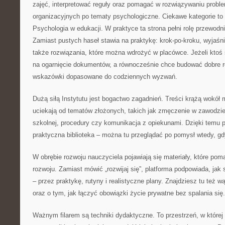
zajęć, interpretować reguły oraz pomagać w rozwiązywaniu probl
organizacyjnych po tematy psychologiczne. Ciekawe kategorie to
Psychologia w edukacji. W praktyce ta strona pełni rolę przewodn
Zamiast pustych haseł stawia na praktykę: krok-po-kroku, wyjaśn
także rozwiązania, które można wdrożyć w placówce. Jeżeli kto
na ogarnięcie dokumentów, a równocześnie chce budować dobre re
wskazówki dopasowane do codziennych wyzwań.
Dużą siłą Instytutu jest bogactwo zagadnień. Treści krążą wokół 
uciekają od tematów złożonych, takich jak zmęczenie w zawodzie
szkolnej, procedury czy komunikacja z opiekunami. Dzięki temu pl
praktyczna biblioteka – można tu przeglądać po pomysł wtedy, gd
W obrębie rozwoju nauczyciela pojawiają się materiały, które pom
rozwoju. Zamiast mówić „rozwijaj się”, platforma podpowiada, j
– przez praktykę, rutyny i realistyczne plany. Znajdziesz tu też 
oraz o tym, jak łączyć obowiązki życie prywatne bez spalania się.
Ważnym filarem są techniki dydaktyczne. To przestrzeń, w które