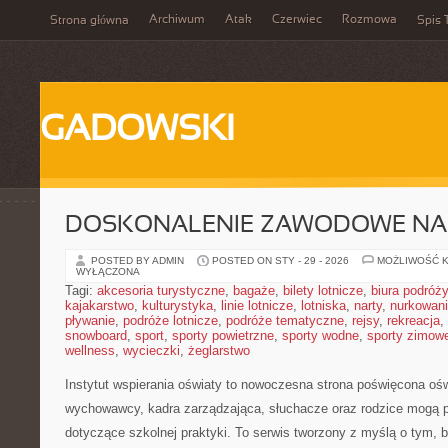
Archiwum
Atak
Czerwiec
Rozmowa
Strona główna
Spis 
GADOWSKI
DOSKONALENIE ZAWODOWE NAU
POSTED BY ADMIN
POSTED ON STY - 29 - 2026
MOŻLIWOŚĆ 
WYŁĄCZONA
Tagi:
akcesoria turystyczne
,
bagaże
,
bilety lotnicze
,
biura podróży
kajakarstwo
,
kulturystyka
,
linie lotnicze
,
lotniska
,
narty
,
nurkowan
pływanie
,
podróże lotnicze
,
podróże tematyczne
,
rejsy
,
rekreacja
,
snowboard
,
sport
,
sporty powietrzne
,
sporty wodne
,
sporty zimow
wellness
,
wycieczki
,
żeglarstwo
Instytut wspierania oświaty to nowoczesna strona poświęcona oś
wychowawcy, kadra zarządzająca, słuchacze oraz rodzice mogą p
dotyczące szkolnej praktyki. To serwis tworzony z myślą o tym, 