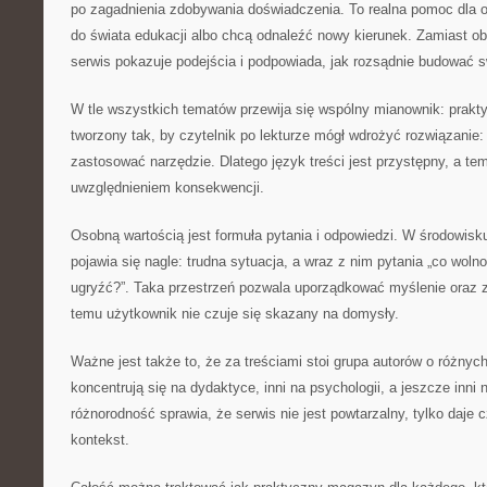
po zagadnienia zdobywania doświadczenia. To realna pomoc dla o
do świata edukacji albo chcą odnaleźć nowy kierunek. Zamiast o
serwis pokazuje podejścia i podpowiada, jak rozsądnie budować s
W tle wszystkich tematów przewija się wspólny mianownik: prakty
tworzony tak, by czytelnik po lekturze mógł wdrożyć rozwiązanie
zastosować narzędzie. Dlatego język treści jest przystępny, a te
uwzględnieniem konsekwencji.
Osobną wartością jest formuła pytania i odpowiedzi. W środowisk
pojawia się nagle: trudna sytuacja, a wraz z nim pytania „co wolno?
ugryźć?”. Taka przestrzeń pozwala uporządkować myślenie oraz z
temu użytkownik nie czuje się skazany na domysły.
Ważne jest także to, że za treściami stoi grupa autorów o różnyc
koncentrują się na dydaktyce, inni na psychologii, a jeszcze inni 
różnorodność sprawia, że serwis nie jest powtarzalny, tylko daje c
kontekst.