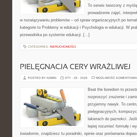
To serwis tworzony z myślą
prowadzenie zajęć, interpr
w rozwiązywaniu problemów – od spraw organizacyjnych po tema
kategorie to Problemy w edukacji i Psychologia w edukacji. W prak
przewodnika po systemie edukacji. […]
CATEGORIES:
NIERUCHOMOŚCI
PIELĘGNACJA CERY WRAŻLIWEJ
POSTED BY ADMIN
STY - 28 - 2026
MOŻLIWOŚĆ KOMENTOWA
Beat the boredom to przest
rozproszyć znużenie i zami
przyjemny nawyk. To centru
pielęgnacyjnych, kompozyc
lakierach do paznokci. Jeś
lepiej rozumieć formułę i wy
świadomie, znajdziesz tu poradniki, opinie oraz porównania dopa