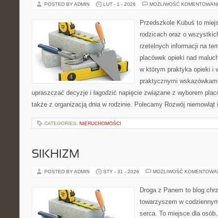
POSTED BY ADMIN
LUT - 1 - 2026
MOŻLIWOŚĆ KOMENTOWAN
Przedszkole Kubuś to miej
rodzicach oraz o wszystkic
rzetelnych informacji na te
placówek opieki nad maluch
w którym praktyka opieki i
praktycznymi wskazówkami.
upraszczać decyzje i łagodzić napięcie związane z wyborem plac
także z organizacją dnia w rodzinie. Polecamy Rozwój niemowląt i
CATEGORIES:
NIERUCHOMOŚCI
SIKHIZM
POSTED BY ADMIN
STY - 31 - 2026
MOŻLIWOŚĆ KOMENTOWA
Droga z Panem to blog chrz
towarzyszem w codziennym 
serca. To miejsce dla osób,