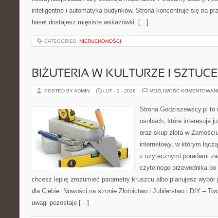
inteligentne i automatyka budynków. Strona koncentruje się na pr
haseł dostajesz mięsiste wskazówki. […]
CATEGORIES:
NIERUCHOMOŚCI
BIŻUTERIA W KULTURZE I SZTUCE
POSTED BY ADMIN
LUT - 1 - 2026
MOŻLIWOŚĆ KOMENTOWAN
Strona Godziszewscy.pl to 
osobach, które interesuje ju
oraz skup złota w Zamościu 
internetowy, w którym łącz
z użytecznymi poradami za
czytelnego przewodnika po 
chcesz lepiej zrozumieć parametry kruszcu albo planujesz wybór p
dla Ciebie. Nowości na stronie Złotnictwo i Jubilerstwo i DIY – Tw
uwagi pozostaje […]