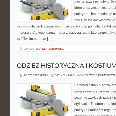
mechanizacji rolnictwa. To 
które chcą zrozumieć temat
praktyce – bez zbędnego na
rzeczywiste doświadczenia
zarówno dla osób stawiających pierwsze kroki, jak i dla praktyków
interesuje Cię legendarna marka z tradycją, ale także szeroki świ
być Twoim centrum […]
CATEGORIES:
NIERUCHOMOŚCI
ODZIEŻ HISTORYCZNA I KOSTIU
POSTED BY ADMIN
STY - 26 - 2026
MOŻLIWOŚĆ KOMENTOWA
Paramedicshop.pl to zakąte
pomysłowe szycie oraz odmi
pozornie zwykłych rzeczy 
stylizacje. To strona, na kt
praktyka i radość z tego, 