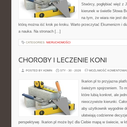
Stwórcy, pogłębiać więź z
kierunek w świetle Słowa Bo
na tym, że wiara nie jest d
którą można iść krok po kroku. Warto przeczytać Ekumenizm i dial
a nauka. Na stronach […]
CATEGORIES:
NIERUCHOMOŚCI
CHOROBY I LECZENIE KONI
POSTED BY ADMIN
STY - 30 - 2026
MOŻLIWOŚĆ KOMENTOWA
Ikarion.pl to przyjazna plat
świeżym spojrzeniem. To m
które lubią konkret, ale je
nieoczywiste kierunki. Cał
aby użytkownik wygodnie doc
ułatwiają codzienne decyzje
perspektywę. Ikarion.pl może być dla Ciebie mapą w świecie, w kt