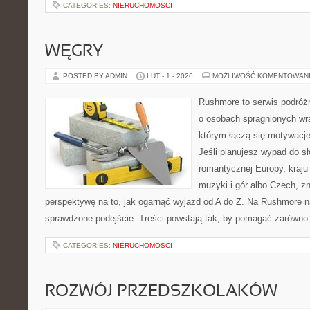
CATEGORIES:
NIERUCHOMOŚCI
WĘGRY
POSTED BY ADMIN
LUT - 1 - 2026
MOŻLIWOŚĆ KOMENTOWAN
Rushmore to serwis podróżn
o osobach spragnionych wra
którym łączą się motywacj
Jeśli planujesz wypad do sło
romantycznej Europy, kraju
muzyki i gór albo Czech, z
perspektywę na to, jak ogarnąć wyjazd od A do Z. Na Rushmore n
sprawdzone podejście. Treści powstają tak, by pomagać zarówno 
CATEGORIES:
NIERUCHOMOŚCI
ROZWÓJ PRZEDSZKOLAKÓW