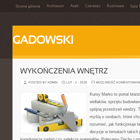
Archiwum
Atak
Czerwiec
Rozmowa
Strona główna
Spis 
GADOWSKI
WYKOŃCZENIA WNĘTRZ
POSTED BY ADMIN
LUT - 2 - 2026
MOŻLIWOŚĆ KOMENTOWAN
Kursy Marko to portal branż
widlaków, sprzętu budowlan
spójną przestrzeń wiedzy. 
myślą o osobach, które chc
rozumieć, jak funkcjonuje 
decyzje w tematach takich 
koordynacja zadań czy selekcja materiałów. Polecamy Dachy i p