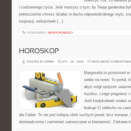
stworzyć coś, co idealnie p
i codziennego życia. Jeśli marzysz o tym, by Twoja garderoba by
jednocześnie chcesz działać w duchu odpowiedzialnego stylu, zn
inspiracji, wskazówek […]
CATEGORIES:
NIERUCHOMOŚCI
HOROSKOP
POSTED BY ADMIN
STY - 26 - 2026
MOŻLIWOŚĆ KOMENTOWA
Margoseila to przestrzeń w
siebie na nowo. To portal, 
abyś mógł spojrzeć uważnie
myślisz, czego pragniesz i
Jeśli kiedykolwiek miałeś 
brakuje Ci oddechu na zast
dla Ciebie. To nie jest kolejna zbiór suchych porad, lecz kompas
doświadczenia i zamieniać zamieszanie w klarowność. Ciekawe k