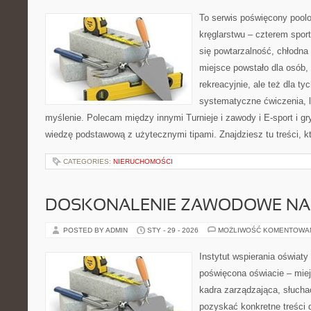
To serwis poświęcony poolo
kręglarstwu – czterem sport
się powtarzalność, chłodna 
miejsce powstało dla osób,
rekreacyjnie, ale też dla ty
systematyczne ćwiczenia, l
myślenie. Polecam między innymi Turnieje i zawody i E-sport i gry
wiedzę podstawową z użytecznymi tipami. Znajdziesz tu treści, kt
CATEGORIES:
NIERUCHOMOŚCI
DOSKONALENIE ZAWODOWE NAU
POSTED BY ADMIN
STY - 29 - 2026
MOŻLIWOŚĆ KOMENTOWA
Instytut wspierania oświat
poświęcona oświacie – mie
kadra zarządzająca, słucha
pozyskać konkretne treści 