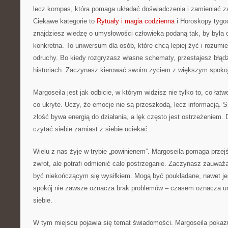
lecz kompas, która pomaga układać doświadczenia i zamieniać z
Ciekawe kategorie to
Rytuały i magia codzienna
i Horoskopy tygo
znajdziesz wiedzę o umysłowości człowieka podaną tak, by była 
konkretna. To uniwersum dla osób, które chcą lepiej żyć i rozumie
odruchy. Bo kiedy rozgryzasz własne schematy, przestajesz błąd
historiach. Zaczynasz kierować swoim życiem z większym spoko
Margoseila jest jak odbicie, w którym widzisz nie tylko to, co łatw
co ukryte. Uczy, że emocje nie są przeszkodą, lecz informacją.
złość bywa energią do działania, a lęk często jest ostrzeżeniem.
czytać siebie zamiast z siebie uciekać.
Wielu z nas żyje w trybie „powinienem”. Margoseila pomaga przej
zwrot, ale potrafi odmienić całe postrzeganie. Zaczynasz zauważ
być niekończącym się wysiłkiem. Mogą być poukładane, nawet je
spokój nie zawsze oznacza brak problemów – czasem oznacza um
siebie.
W tym miejscu pojawia się temat świadomości. Margoseila pokazuj