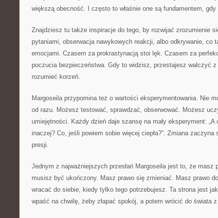
większą obecność. I często to właśnie one są fundamentem, gdy ż
Znajdziesz tu także inspiracje do tego, by rozwijać zrozumienie s
pytaniami, obserwacja nawykowych reakcji, albo odkrywanie, co t
emocjami. Czasem za prokrastynacją stoi lęk. Czasem za perfek
poczucia bezpieczeństwa. Gdy to widzisz, przestajesz walczyć 
rozumieć korzeń.
Margoseila przypomina też o wartości eksperymentowania. Nie m
od razu. Możesz testować, sprawdzać, obserwować. Możesz uczyć
umiejętności. Każdy dzień daje szansę na mały eksperyment: „A co
inaczej? Co, jeśli powiem sobie więcej ciepła?”. Zmiana zaczyna s
presji.
Jednym z najważniejszych przesłań Margoseila jest to, że masz 
musisz być ukończony. Masz prawo się zmieniać. Masz prawo do
wracać do siebie, kiedy tylko tego potrzebujesz. Ta strona jest j
wpaść na chwilę, żeby złapać spokój, a potem wrócić do świata z