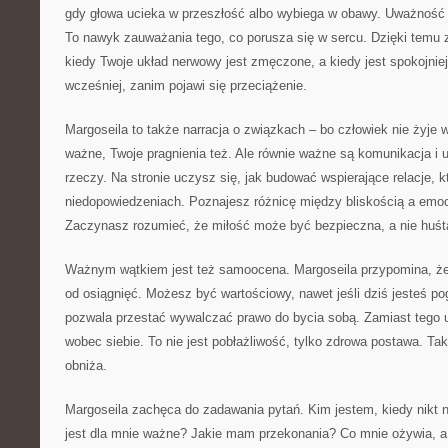
gdy głowa ucieka w przeszłość albo wybiega w obawy. Uważność n
To nawyk zauważania tego, co porusza się w sercu. Dzięki temu
kiedy Twoje układ nerwowy jest zmęczone, a kiedy jest spokojnie
wcześniej, zanim pojawi się przeciążenie.
Margoseila to także narracja o związkach – bo człowiek nie żyje 
ważne, Twoje pragnienia też. Ale równie ważne są komunikacja i
rzeczy. Na stronie uczysz się, jak budować wspierające relacje, kt
niedopowiedzeniach. Poznajesz różnicę między bliskością a emo
Zaczynasz rozumieć, że miłość może być bezpieczna, a nie huś
Ważnym wątkiem jest też samoocena. Margoseila przypomina, że
od osiągnięć. Możesz być wartościowy, nawet jeśli dziś jesteś po
pozwala przestać wywalczać prawo do bycia sobą. Zamiast tego 
wobec siebie. To nie jest pobłażliwość, tylko zdrowa postawa. Ta
obniża.
Margoseila zachęca do zadawania pytań. Kim jestem, kiedy nikt 
jest dla mnie ważne? Jakie mam przekonania? Co mnie ożywia, a