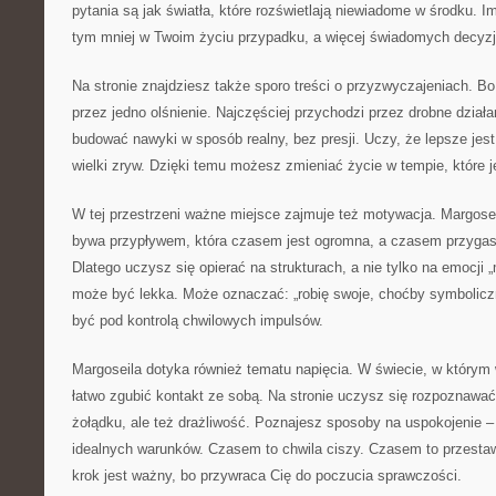
pytania są jak światła, które rozświetlają niewiadome w środku. I
tym mniej w Twoim życiu przypadku, a więcej świadomych decyzj
Na stronie znajdziesz także sporo treści o przyzwyczajeniach. B
przez jedno olśnienie. Najczęściej przychodzi przez drobne działa
budować nawyki w sposób realny, bez presji. Uczy, że lepsze jes
wielki zryw. Dzięki temu możesz zmieniać życie w tempie, które j
W tej przestrzeni ważne miejsce zajmuje też motywacja. Margose
bywa przypływem, która czasem jest ogromna, a czasem przygaszo
Dlatego uczysz się opierać na strukturach, a nie tylko na emocji 
może być lekka. Może oznaczać: „robię swoje, choćby symboliczn
być pod kontrolą chwilowych impulsów.
Margoseila dotyka również tematu napięcia. W świecie, w którym
łatwo zgubić kontakt ze sobą. Na stronie uczysz się rozpoznawać
żołądku, ale też drażliwość. Poznajesz sposoby na uspokojenie –
idealnych warunków. Czasem to chwila ciszy. Czasem to przesta
krok jest ważny, bo przywraca Cię do poczucia sprawczości.