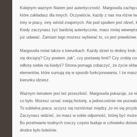
Kolejnym ważnym filarem jest autentyczność. Margoseila zachęc
które zakładasz dla innych. Oczywiście, każdy z nas ma różne tw
inny w pracy, inny wśród znajomych. Ale pod spodem jest rdzeń, k
Kiedy zaczynasz żyć bardziej autentycznie, masz mniej wewnętr
już udawać. Zamiast tego możesz wybierać to, co jest prawdziwe
Margoseila mówi także o kierunkach. Każdy dzień to drobny krok
się dociążę? Czy powiem „tak”, czy postawię limit? Czy zrobię co
odłożę siebie na kiedyś? Strona pomaga zobaczyć, że życie skła
elementów, które sumują się w sposób funkcjonowania. I że masz
kierunku idziesz.
Ważnym tematem jest też przeszłość. Margoseila pokazuje, że ni
co było. Możesz uznać swoją historię, a jednocześnie nie pozwala
To subtelna praca: uczysz się rozróżniać między „to mi się przydar
Zaczynasz widzieć, że masz w sobie odporność, której być może
Bo przetrwanie trudnych rzeczy często buduje w człowieku doświa
drodze było boleśnie.