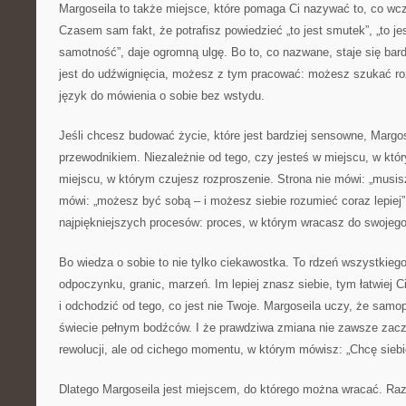
Margoseila to także miejsce, które pomaga Ci nazywać to, co wcz
Czasem sam fakt, że potrafisz powiedzieć „to jest smutek”, „to jest 
samotność”, daje ogromną ulgę. Bo to, co nazwane, staje się bar
jest do udźwignięcia, możesz z tym pracować: możesz szukać ro
język do mówienia o sobie bez wstydu.
Jeśli chcesz budować życie, które jest bardziej sensowne, Margo
przewodnikiem. Niezależnie od tego, czy jesteś w miejscu, w któr
miejscu, w którym czujesz rozproszenie. Strona nie mówi: „musi
mówi: „możesz być sobą – i możesz siebie rozumieć coraz lepiej”. 
najpiękniejszych procesów: proces, w którym wracasz do swoje
Bo wiedza o sobie to nie tylko ciekawostka. To rdzeń wszystkiego: 
odpoczynku, granic, marzeń. Im lepiej znasz siebie, tym łatwiej Ci
i odchodzić od tego, co jest nie Twoje. Margoseila uczy, że samo
świecie pełnym bodźców. I że prawdziwa zmiana nie zawsze zaczy
rewolucji, ale od cichego momentu, w którym mówisz: „Chcę siebi
Dlatego Margoseila jest miejscem, do którego można wracać. Ra