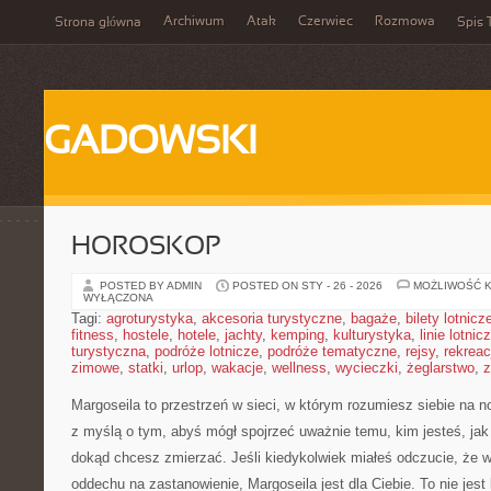
Archiwum
Atak
Czerwiec
Rozmowa
Strona główna
Spis 
GADOWSKI
HOROSKOP
POSTED BY ADMIN
POSTED ON STY - 26 - 2026
MOŻLIWOŚĆ 
WYŁĄCZONA
Tagi:
agroturystyka
,
akcesoria turystyczne
,
bagaże
,
bilety lotnicz
fitness
,
hostele
,
hotele
,
jachty
,
kemping
,
kulturystyka
,
linie lotnic
turystyczna
,
podróże lotnicze
,
podróże tematyczne
,
rejsy
,
rekreac
zimowe
,
statki
,
urlop
,
wakacje
,
wellness
,
wycieczki
,
żeglarstwo
,
z
Margoseila to przestrzeń w sieci, w którym rozumiesz siebie na no
z myślą o tym, abyś mógł spojrzeć uważnie temu, kim jesteś, jak
dokąd chcesz zmierzać. Jeśli kiedykolwiek miałeś odczucie, że w
oddechu na zastanowienie, Margoseila jest dla Ciebie. To nie jest