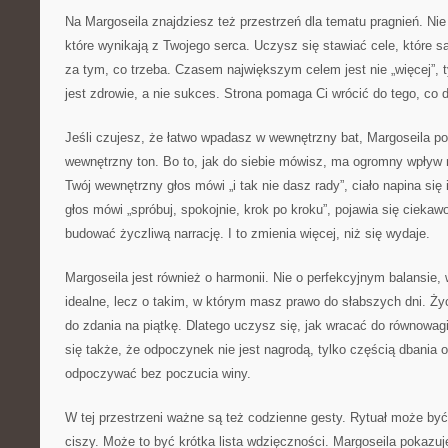
Na Margoseila znajdziesz też przestrzeń dla tematu pragnień. Nie 
które wynikają z Twojego serca. Uczysz się stawiać cele, które 
za tym, co trzeba. Czasem największym celem jest nie „więcej”, 
jest zdrowie, a nie sukces. Strona pomaga Ci wrócić do tego, co d
Jeśli czujesz, że łatwo wpadasz w wewnętrzny bat, Margoseila po
wewnętrzny ton. Bo to, jak do siebie mówisz, ma ogromny wpływ
Twój wewnętrzny głos mówi „i tak nie dasz rady”, ciało napina się
głos mówi „spróbuj, spokojnie, krok po kroku”, pojawia się ciekaw
budować życzliwą narrację. I to zmienia więcej, niż się wydaje.
Margoseila jest również o harmonii. Nie o perfekcyjnym balansie,
idealne, lecz o takim, w którym masz prawo do słabszych dni. Życ
do zdania na piątkę. Dlatego uczysz się, jak wracać do równowa
się także, że odpoczynek nie jest nagrodą, tylko częścią dbania o
odpoczywać bez poczucia winy.
W tej przestrzeni ważne są też codzienne gesty. Rytuał może być 
ciszy. Może to być krótka lista wdzięczności. Margoseila pokazuje