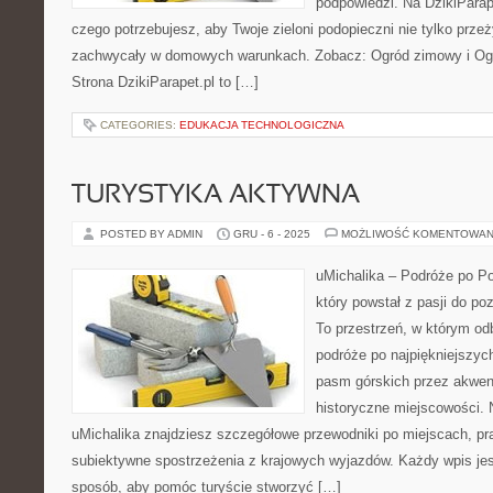
podpowiedzi. Na DzikiParap
czego potrzebujesz, aby Twoje zieloni podopieczni nie tylko przeż
zachwycały w domowych warunkach. Zobacz: Ogród zimowy i Ogró
Strona DzikiParapet.pl to […]
CATEGORIES:
EDUKACJA TECHNOLOGICZNA
TURYSTYKA AKTYWNA
POSTED BY ADMIN
GRU - 6 - 2025
MOŻLIWOŚĆ KOMENTOWAN
uMichalika – Podróże po Pol
który powstał z pasji do po
To przestrzeń, w którym od
podróże po najpiękniejszyc
pasm górskich przez akwen
historyczne miejscowości. 
uMichalika znajdziesz szczegółowe przewodniki po miejscach, pra
subiektywne spostrzeżenia z krajowych wyjazdów. Każdy wpis je
sposób, aby pomóc turyście stworzyć […]