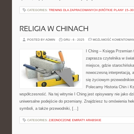
CATEGORIES:
TRENING DLA ZAPRACOWANYCH (KRÓTKIE PLANY 15–30 
RELIGIA W CHINACH
POSTED BY ADMIN
GRU - 6 - 2025
MOŻLIWOŚĆ KOMENTOWAN
I Ching – Księga Przemian t
zaprasza czytelnika w świ
miejsce, gdzie starochińska
nowoczesną interpretacją, 
się życiowym przewodnikie
Polecamy Historia Chin i K
współczesność. Na tej witrynie I Ching jest opisywany nie jako dz
uniwersalne podejście do przemiany. Znajdziesz tu omówienia he
symboli, a także przewodniki, […]
CATEGORIES:
ZJEDNOCZONE EMIRATY ARABSKIE