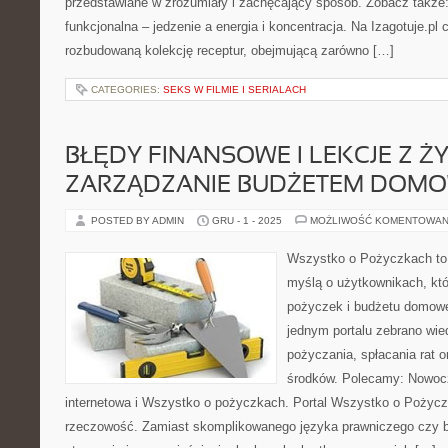
przedstawiane w zrozumiały i zachęcający sposób. Zobacz także: 
funkcjonalna – jedzenie a energia i koncentracja. Na Izagotuje.pl 
rozbudowaną kolekcję receptur, obejmującą zarówno […]
CATEGORIES:
SEKS W FILMIE I SERIALACH
BŁĘDY FINANSOWE I LEKCJE Z ŻY
ZARZĄDZANIE BUDŻETEM DOM
POSTED BY ADMIN
GRU - 1 - 2025
MOŻLIWOŚĆ KOMENTOWAN
Wszystko o Pożyczkach to p
myślą o użytkownikach, któ
pożyczek i budżetu domowe
jednym portalu zebrano wi
pożyczania, spłacania rat 
środków. Polecamy: Nowo
internetowa i Wszystko o pożyczkach. Portal Wszystko o Pożyczk
rzeczowość. Zamiast skomplikowanego języka prawniczego czy 