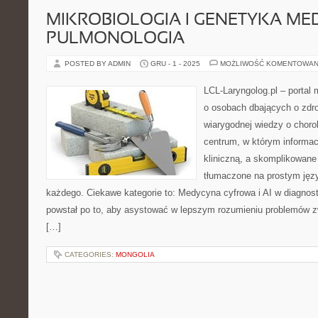
MIKROBIOLOGIA I GENETYKA ME
PULMONOLOGIA
POSTED BY ADMIN
GRU - 1 - 2025
MOŻLIWOŚĆ KOMENTOWAN
LCL-Laryngolog.pl – portal
o osobach dbających o zdro
wiarygodnej wiedzy o choro
centrum, w którym informac
kliniczną, a skomplikowan
tłumaczone na prostym jęz
każdego. Ciekawe kategorie to: Medycyna cyfrowa i AI w diagnosty
powstał po to, aby asystować w lepszym rozumieniu problemów 
[…]
CATEGORIES:
MONGOLIA