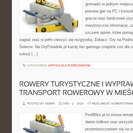
gromadzi w jednym miejscu 
preview gier na PC i konsol
gracze oraz hardcorowi uży
merytoryczne informacje, 
szczere opinie, które pom
zagrać oraz w pełni cieszyć się rozgrywką. Zobacz: Gry na Podr
Świecie. Na GryPoradnik.pl każdy fan gamingu znajdzie coś dla 
solucji […]
CATEGORIES:
AFRYKA DLA PODRÓŻNIKÓW
ROWERY TURYSTYCZNE I WYPRA
TRANSPORT ROWEROWY W MIEŚ
POSTED BY ADMIN
GRU - 2 - 2025
MOŻLIWOŚĆ KOMENTOWAN
ProfiBike.pl to strona tem
dwóm kółkom oraz wszystki
przemieszczaniem się na r