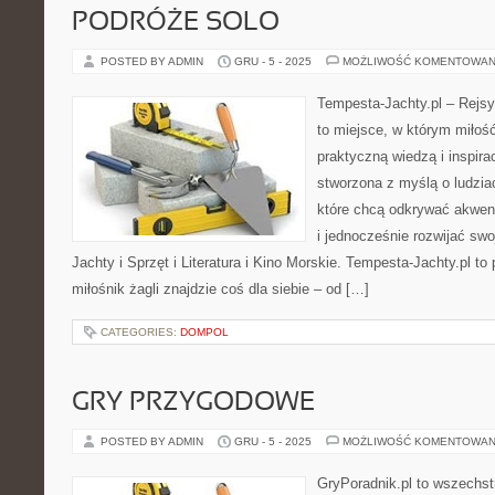
PODRÓŻE SOLO
POSTED BY ADMIN
GRU - 5 - 2025
MOŻLIWOŚĆ KOMENTOWAN
Tempesta-Jachty.pl – Rejsy
to miejsce, w którym miłoś
praktyczną wiedzą i inspira
stworzona z myślą o ludzia
które chcą odkrywać akwen
i jednocześnie rozwijać sw
Jachty i Sprzęt i Literatura i Kino Morskie. Tempesta-Jachty.pl to 
miłośnik żagli znajdzie coś dla siebie – od […]
CATEGORIES:
DOMPOL
GRY PRZYGODOWE
POSTED BY ADMIN
GRU - 5 - 2025
MOŻLIWOŚĆ KOMENTOWAN
GryPoradnik.pl to wszechst