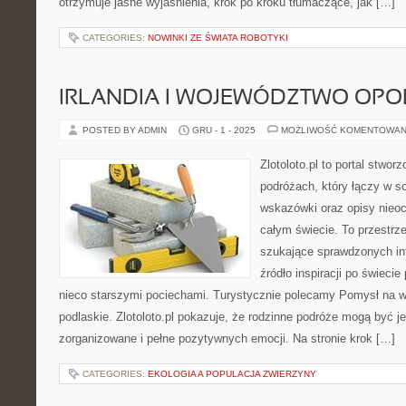
otrzymuje jasne wyjaśnienia, krok po kroku tłumaczące, jak […]
CATEGORIES:
NOWINKI ZE ŚWIATA ROBOTYKI
IRLANDIA I WOJEWÓDZTWO OPO
POSTED BY ADMIN
GRU - 1 - 2025
MOŻLIWOŚĆ KOMENTOWAN
Zlotoloto.pl to portal stwo
podróżach, który łączy w so
wskazówki oraz opisy nieoc
całym świecie. To przestrze
szukające sprawdzonych inf
źródło inspiracji po świeci
nieco starszymi pociechami. Turystycznie polecamy Pomysł na 
podlaskie. Zlotoloto.pl pokazuje, że rodzinne podróże mogą być j
zorganizowane i pełne pozytywnych emocji. Na stronie krok […]
CATEGORIES:
EKOLOGIA A POPULACJA ZWIERZYNY