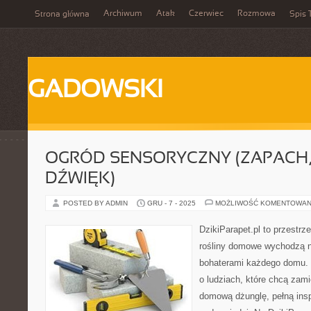
Archiwum
Atak
Czerwiec
Rozmowa
Strona główna
Spis 
GADOWSKI
OGRÓD SENSORYCZNY (ZAPACH,
DŹWIĘK)
POSTED BY ADMIN
GRU - 7 - 2025
MOŻLIWOŚĆ KOMENTOWAN
DzikiParapet.pl to przestrz
rośliny domowe wychodzą na
bohaterami każdego domu. 
o ludziach, które chcą zami
domową dżunglę, pełną inspi