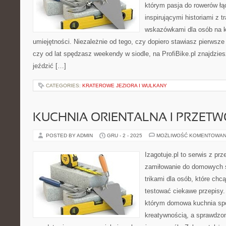
którym pasja do rowerów łąc
inspirującymi historiami z 
wskazówkami dla osób na 
umiejętności. Niezależnie od tego, czy dopiero stawiasz pierwsze 
czy od lat spędzasz weekendy w siodle, na ProfiBike.pl znajdzie
jeździć […]
CATEGORIES:
KRATEROWE JEZIORA I WULKANY
KUCHNIA ORIENTALNA I PRZET
POSTED BY ADMIN
GRU - 2 - 2025
MOŻLIWOŚĆ KOMENTOWAN
Izagotuje.pl to serwis z prz
zamiłowanie do domowych
trikami dla osób, które chc
testować ciekawe przepisy.
którym domowa kuchnia spo
kreatywnością, a sprawdzon