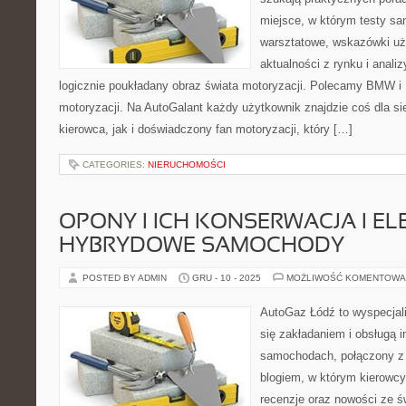
miejsce, w którym testy s
warsztatowe, wskazówki uży
aktualności z rynku i anali
logicznie poukładany obraz świata motoryzacji. Polecamy BMW i
motoryzacji. Na AutoGalant każdy użytkownik znajdzie coś dla si
kierowca, jak i doświadczony fan motoryzacji, który […]
CATEGORIES:
NIERUCHOMOŚCI
OPONY I ICH KONSERWACJA I EL
HYBRYDOWE SAMOCHODY
POSTED BY ADMIN
GRU - 10 - 2025
MOŻLIWOŚĆ KOMENTOWA
AutoGaz Łódź to wyspecjal
się zakładaniem i obsługą i
samochodach, połączony z 
blogiem, w którym kierowcy 
recenzje oraz nowości ze ś