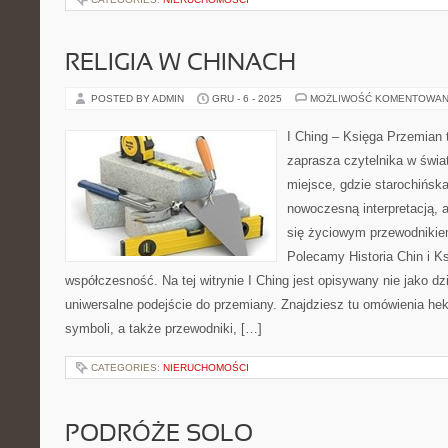
RELIGIA W CHINACH
POSTED BY ADMIN
GRU - 6 - 2025
MOŻLIWOŚĆ KOMENTOWAN
I Ching – Księga Przemian t
zaprasza czytelnika w świ
miejsce, gdzie starochińska
nowoczesną interpretacją, 
się życiowym przewodnikie
Polecamy Historia Chin i K
współczesność. Na tej witrynie I Ching jest opisywany nie jako dz
uniwersalne podejście do przemiany. Znajdziesz tu omówienia he
symboli, a także przewodniki, […]
CATEGORIES:
NIERUCHOMOŚCI
PODRÓŻE SOLO