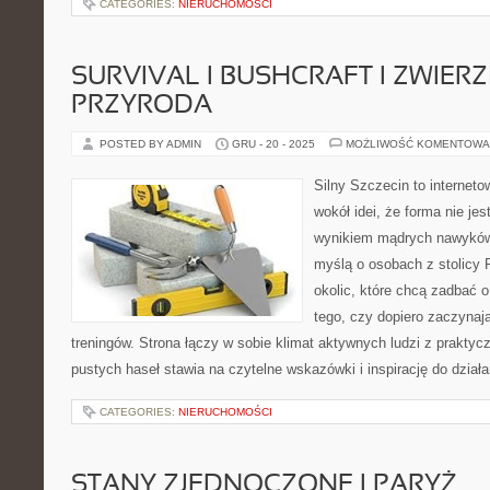
CATEGORIES:
NIERUCHOMOŚCI
SURVIVAL I BUSHCRAFT I ZWIERZ
PRZYRODA
POSTED BY ADMIN
GRU - 20 - 2025
MOŻLIWOŚĆ KOMENTOWA
Silny Szczecin to internet
wokół idei, że forma nie jes
wynikiem mądrych nawyków.
myślą o osobach z stolicy
okolic, które chcą zadbać o
tego, czy dopiero zaczynają
treningów. Strona łączy w sobie klimat aktywnych ludzi z prakty
pustych haseł stawia na czytelne wskazówki i inspirację do działa
CATEGORIES:
NIERUCHOMOŚCI
STANY ZJEDNOCZONE I PARYŻ