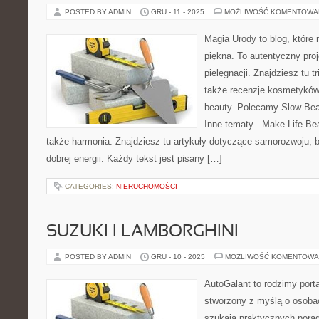
POSTED BY ADMIN
GRU - 11 - 2025
MOŻLIWOŚĆ KOMENTOWA
Magia Urody to blog, które n
piękna. To autentyczny proj
pielęgnacji. Znajdziesz tu t
także recenzje kosmetyków,
beauty. Polecamy Slow Beau
Inne tematy . Make Life Beau
także harmonia. Znajdziesz tu artykuły dotyczące samorozwoju, 
dobrej energii. Każdy tekst jest pisany […]
CATEGORIES:
NIERUCHOMOŚCI
SUZUKI I LAMBORGHINI
POSTED BY ADMIN
GRU - 10 - 2025
MOŻLIWOŚĆ KOMENTOWA
AutoGalant to rodzimy port
stworzony z myślą o osoba
szukają praktycznych porad