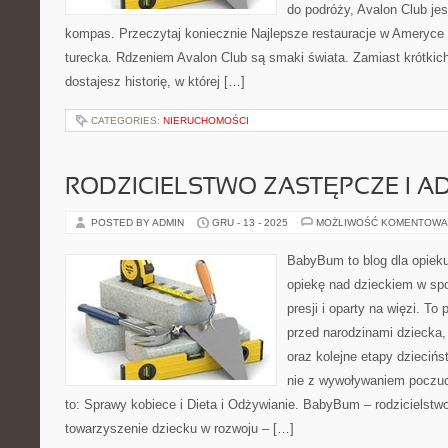
do podróży, Avalon Club je
kompas. Przeczytaj koniecznie Najlepsze restauracje w Ameryce 
turecka. Rdzeniem Avalon Club są smaki świata. Zamiast krótkic
dostajesz historię, w której […]
CATEGORIES:
NIERUCHOMOŚCI
RODZICIELSTWO ZASTĘPCZE I A
POSTED BY ADMIN
GRU - 13 - 2025
MOŻLIWOŚĆ KOMENTOWA
BabyBum to blog dla opiek
opiekę nad dzieckiem w spos
presji i oparty na więzi. To
przed narodzinami dziecka,
oraz kolejne etapy dziecińs
nie z wywoływaniem poczuci
to: Sprawy kobiece i Dieta i Odżywianie. BabyBum – rodzicielstwo
towarzyszenie dziecku w rozwoju – […]