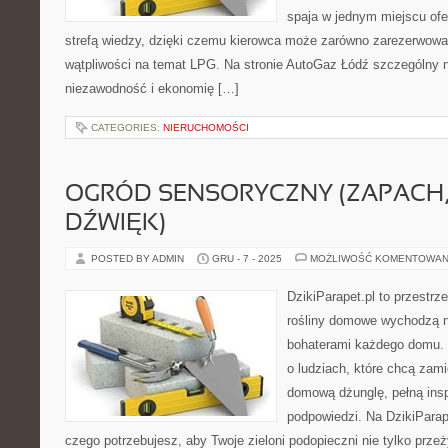
spaja w jednym miejscu ofe
strefą wiedzy, dzięki czemu kierowca może zarówno zarezerwować
wątpliwości na temat LPG. Na stronie AutoGaz Łódź szczególny n
niezawodność i ekonomię […]
CATEGORIES:
NIERUCHOMOŚCI
OGRÓD SENSORYCZNY (ZAPACH,
DŹWIĘK)
POSTED BY ADMIN
GRU - 7 - 2025
MOŻLIWOŚĆ KOMENTOWAN
DzikiParapet.pl to przestrz
rośliny domowe wychodzą na
bohaterami każdego domu. 
o ludziach, które chcą zami
domową dżunglę, pełną inspi
podpowiedzi. Na DzikiParap
czego potrzebujesz, aby Twoje zieloni podopieczni nie tylko przeż