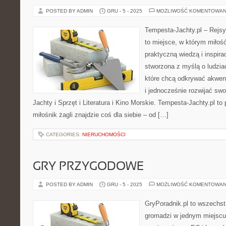
POSTED BY ADMIN
GRU - 5 - 2025
MOŻLIWOŚĆ KOMENTOWAN
Tempesta-Jachty.pl – Rejsy
to miejsce, w którym miłoś
praktyczną wiedzą i inspira
stworzona z myślą o ludzia
które chcą odkrywać akwen
i jednocześnie rozwijać sw
Jachty i Sprzęt i Literatura i Kino Morskie. Tempesta-Jachty.pl to 
miłośnik żagli znajdzie coś dla siebie – od […]
CATEGORIES:
NIERUCHOMOŚCI
GRY PRZYGODOWE
POSTED BY ADMIN
GRU - 5 - 2025
MOŻLIWOŚĆ KOMENTOWAN
GryPoradnik.pl to wszechst
gromadzi w jednym miejscu 