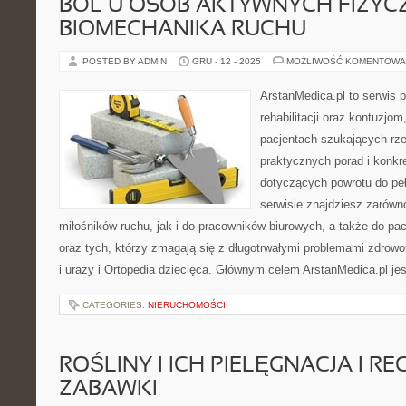
BÓL U OSÓB AKTYWNYCH FIZYCZN
BIOMECHANIKA RUCHU
POSTED BY ADMIN
GRU - 12 - 2025
MOŻLIWOŚĆ KOMENTOWA
ArstanMedica.pl to serwis
rehabilitacji oraz kontuzjom
pacjentach szukających rzet
praktycznych porad i konk
dotyczących powrotu do pe
serwisie znajdziesz zarówn
miłośników ruchu, jak i do pracowników biurowych, a także do pa
oraz tych, którzy zmagają się z długotrwałymi problemami zdrowo
i urazy i Ortopedia dziecięca. Głównym celem ArstanMedica.pl je
CATEGORIES:
NIERUCHOMOŚCI
ROŚLINY I ICH PIELĘGNACJA I R
ZABAWKI