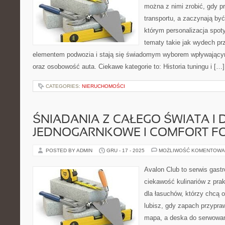
można z nimi zrobić, gdy p
transportu, a zaczynają być
którym personalizacja spot
tematy takie jak wydech p
elementem podwozia i stają się świadomym wyborem wpływający
oraz osobowość auta. Ciekawe kategorie to: Historia tuningu i […]
CATEGORIES:
NIERUCHOMOŚCI
ŚNIADANIA Z CAŁEGO ŚWIATA I 
JEDNOGARNKOWE I COMFORT F
POSTED BY ADMIN
GRU - 17 - 2025
MOŻLIWOŚĆ KOMENTOWA
Avalon Club to serwis gast
ciekawość kulinariów z pra
dla łasuchów, którzy chcą o
lubisz, gdy zapach przypraw
mapa, a deska do serwowan