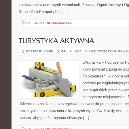
zachwycały w domowych warunkach. Zobacz: Ogród zimowy i Ogró
Strona DzikiParapet.pl to […]
CATEGORIES:
NIERUCHOMOŚCI
TURYSTYKA AKTYWNA
POSTED BY ADMIN
GRU - 6 - 2025
MOŻLIWOŚĆ KOMENTOWAN
uMichalika – Podróże po Pol
który powstał z pasji do po
To przestrzeń, w którym od
podróże po najpiękniejszyc
pasm górskich przez akwen
historyczne miejscowości. 
uMichalika znajdziesz szczegółowe przewodniki po miejscach, pra
subiektywne spostrzeżenia z krajowych wyjazdów. Każdy wpis je
sposób, aby pomóc turyście stworzyć […]
CATEGORIES:
NIERUCHOMOŚCI