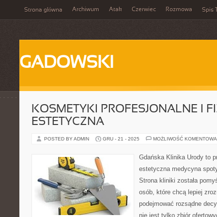
Archiwum
Atak
Czerwiec
Rozmowa
Strona główna
Spis 
GADOWSKI
KOSMETYKI PROFESJONALNE I F
ESTETYCZNA
POSTED BY ADMIN
GRU - 21 - 2025
MOŻLIWOŚĆ KOMENTOWA
Gdańska Klinika Urody to p
estetyczna medycyna spoty
Strona kliniki została pomy
osób, które chcą lepiej zro
podejmować rozsądne decyz
nie jest tylko zbiór ofertow