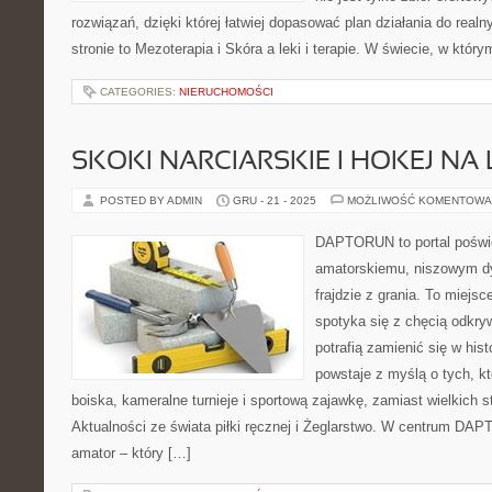
rozwiązań, dzięki której łatwiej dopasować plan działania do real
stronie to Mezoterapia i Skóra a leki i terapie. W świecie, w któr
CATEGORIES:
NIERUCHOMOŚCI
SKOKI NARCIARSKIE I HOKEJ NA
POSTED BY ADMIN
GRU - 21 - 2025
MOŻLIWOŚĆ KOMENTOWA
DAPTORUN to portal poświ
amatorskiemu, niszowym dy
frajdzie z grania. To miejsc
spotyka się z chęcią odkryw
potrafią zamienić się w his
powstaje z myślą o tych, kt
boiska, kameralne turnieje i sportową zajawkę, zamiast wielkich 
Aktualności ze świata piłki ręcznej i Żeglarstwo. W centrum DAP
amator – który […]