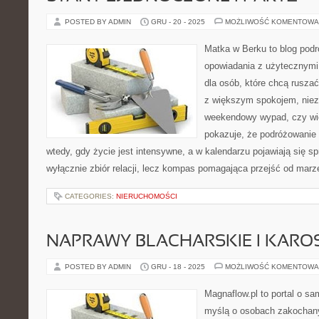
POSTED BY ADMIN
GRU - 20 - 2025
MOŻLIWOŚĆ KOMENTOWA
Matka w Berku to blog podr
opowiadania z użytecznym
dla osób, które chcą ruszać
z większym spokojem, nieza
weekendowy wypad, czy wi
pokazuje, że podróżowanie
wtedy, gdy życie jest intensywne, a w kalendarzu pojawiają się sp
wyłącznie zbiór relacji, lecz kompas pomagająca przejść od marz
CATEGORIES:
NIERUCHOMOŚCI
NAPRAWY BLACHARSKIE I KARO
POSTED BY ADMIN
GRU - 18 - 2025
MOŻLIWOŚĆ KOMENTOWA
Magnaflow.pl to portal o s
myślą o osobach zakochany