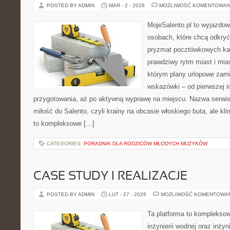
POSTED BY ADMIN
MAR - 2 - 2026
MOŻLIWOŚĆ KOMENTOWAN
MojeSalento.pl to wyjazdow
osobach, które chcą odkryć
pryzmat pocztówkowych kad
prawdziwy rytm miast i mia
którym plany urlopowe zami
wskazówki – od pierwszej in
przygotowania, aż po aktywną wyprawę na miejscu. Nazwa serwis
miłość do Salento, czyli krainy na obcasie włoskiego buta, ale kl
to kompleksowe […]
CATEGORIES:
PORADNIK DLA RODZICÓW MŁODYCH MUZYKÓW
CASE STUDY I REALIZACJE
POSTED BY ADMIN
LUT - 27 - 2026
MOŻLIWOŚĆ KOMENTOWA
Ta platforma to komplekso
inżynierii wodnej oraz inżyn