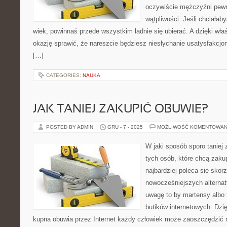
oczywiście mężczyźni pewn
wątpliwości. Jeśli chciałab
wiek, powinnaś przede wszystkim ładnie się ubierać. A dzięki wła
okazję sprawić, że nareszcie będziesz niesłychanie usatysfakc
[…]
CATEGORIES:
NAUKA
JAK TANIEJ ZAKUPIĆ OBUWIE?
POSTED BY ADMIN
GRU - 7 - 2025
MOŻLIWOŚĆ KOMENTOWAN
W jaki sposób sporo taniej
tych osób, które chcą zakup
najbardziej poleca się skor
nowocześniejszych alterna
uwagę to by martensy albo 
butików internetowych. Dzię
kupna obuwia przez Internet każdy człowiek może zaoszczędzić 