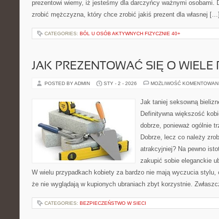
prezentowi wiemy, iż jesteśmy dla darczyńcy ważnymi osobami.
zrobić mężczyzna, który chce zrobić jakiś prezent dla własnej […
CATEGORIES:
BÓL U OSÓB AKTYWNYCH FIZYCZNIE 40+
JAK PREZENTOWAĆ SIĘ O WIELE 
POSTED BY ADMIN
STY - 2 - 2026
MOŻLIWOŚĆ KOMENTOWAN
Jak taniej seksowną bieliz
Definitywna większość kobi
dobrze, ponieważ ogólnie t
Dobrze, lecz co należy zro
atrakcyjniej? Na pewno isto
zakupić sobie eleganckie ub
W wielu przypadkach kobiety za bardzo nie mają wyczucia stylu,
że nie wyglądają w kupionych ubraniach zbyt korzystnie. Zwłasz
CATEGORIES:
BEZPIECZEŃSTWO W SIECI