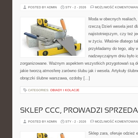
POSTED BY ADMIN
STY - 2 - 2026
MOŻLIWOŚĆ KOMENTOWAN
Moda w obecnych realiach,
rzeczą Dzień wesela jest dl
najistotniejszym, czy też j
w życiu. Właśnie dlatego t
przykładamy do tego, aby 
nadzwyczajnym dniu było id
zorganizowane. Ważnym aspektem wszystkich przygotowań są dod
jakie tworzą atmosferę zarówno ślubu jak i wesela. Artykuły ślubn
obrączki ślubne warszawa, ozdoby […]
CATEGORIES:
OBIADY I KOLACJE
SKLEP CCC, PROWADZI SPRZED
POSTED BY ADMIN
STY - 2 - 2026
MOŻLIWOŚĆ KOMENTOWAN
Sklep zara, oferuje odzież 