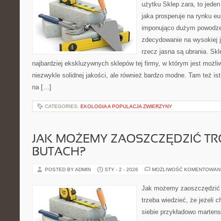
użytku Sklep zara, to jeden
jaka prosperuje na rynku e
imponująco dużym powodzen
zdecydowanie na wysokiej j
rzecz jasna są ubrania. Skl
najbardziej ekskluzywnych sklepów tej firmy, w którym jest możl
niezwykle solidnej jakości, ale również bardzo modne. Tam też ist
na […]
CATEGORIES:
EKOLOGIA A POPULACJA ZWIERZYNY
JAK MOŻEMY ZAOSZCZĘDZIĆ T
BUTACH?
POSTED BY ADMIN
STY - 2 - 2026
MOŻLIWOŚĆ KOMENTOWAN
Jak możemy zaoszczędzić 
trzeba wiedzieć, że jeżeli 
siebie przykładowo martens