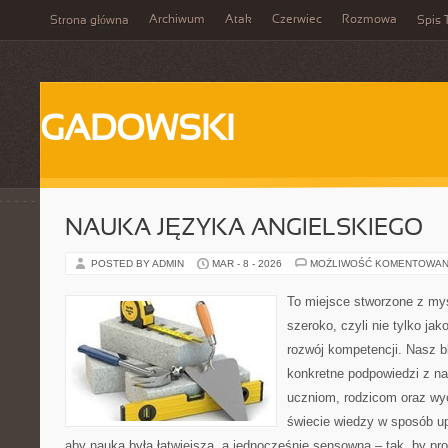
Archiwum
Atak
Czerwiec
Rozmowa
Strona główna
Spis 
GADOWSKI
NAUKA JĘZYKA ANGIELSKIEGO
POSTED BY ADMIN
MAR - 8 - 2026
MOŻLIWOŚĆ KOMENTOWAN
To miejsce stworzone z myś
szeroko, czyli nie tylko jak
rozwój kompetencji. Nasz b
konkretne podpowiedzi z na
uczniom, rodzicom oraz w
świecie wiedzy w sposób u
aby nauka była łatwiejsza, a jednocześnie sensowna – tak, by pr