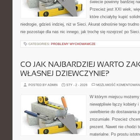
świecie powinny bardziej n
Przecież jest XXI wiek, wi
które chciałyby kupić solid
niedrogie, gdzieś indziej, niż w Sieci. Akurat odnośnie tego trud
nie pozostaje dla nas nic innego, jak trochę się rozejrzeć po Sieci
CATEGORIES:
PROBLEMY WYCHOWAWCZE
CO JAK NAJBARDZIEJ WARTO ZA
WŁASNEJ DZIEWCZYNIE?
POSTED BY ADMIN
STY - 2 - 2026
MOŻLIWOŚĆ KOMENTOWAN
W którym miejscu możemy t
niewątpliwie łączy kobiety
uwielbienie do dostawania 
zrozumiałe. Przecież chcem
prezent. Nawet nie chodzi t
materialne. Po prostu istotne