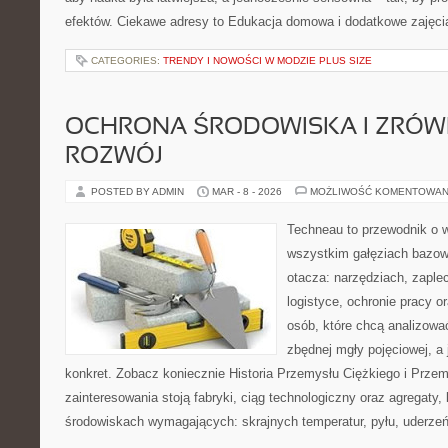
efektów. Ciekawe adresy to Edukacja domowa i dodatkowe zajęci
CATEGORIES:
TRENDY I NOWOŚCI W MODZIE PLUS SIZE
OCHRONA ŚRODOWISKA I ZRÓ
ROZWÓJ
POSTED BY ADMIN
MAR - 8 - 2026
MOŻLIWOŚĆ KOMENTOWAN
Techneau to przewodnik o 
wszystkim gałęziach bazowy
otacza: narzędziach, zaple
logistyce, ochronie pracy o
osób, które chcą analizow
zbędnej mgły pojęciowej, a
konkret. Zobacz koniecznie Historia Przemysłu Ciężkiego i Prz
zainteresowania stoją fabryki, ciąg technologiczny oraz agregaty, 
środowiskach wymagających: skrajnych temperatur, pyłu, uderzeń