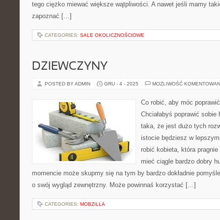
tego ciężko miewać większe wątpliwości. A nawet jeśli mamy ta
zapoznać […]
CATEGORIES:
SALE OKOLICZNOŚCIOWE
DZIEWCZYNY
POSTED BY ADMIN
GRU - 4 - 2025
MOŻLIWOŚĆ KOMENTOWAN
Co robić, aby móc poprawić
Chciałabyś poprawić sobie 
taka, że jest dużo tych roz
istocie będziesz w lepszy
robić kobieta, która pragni
mieć ciągle bardzo dobry h
momencie może skupmy się na tym by bardzo dokładnie pomyśl
o swój wygląd zewnętrzny. Może powinnaś korzystać […]
CATEGORIES:
MOBZILLA