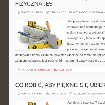
FIZYCZNA JEST
POSTED BY ADMIN
GRU - 8 - 2025
MOŻLIWOŚĆ KOMENTOWAN
Jak przygotować się do wła
zapewne coś normalnego, ż
piękną i wygodną pościelą?
swojego snu, tego w jaki s
budzimy się jest czymś wiel
podejść umiejętnie do tema
definitywnie każdy czytelnik powinien wiedzieć na temat akurat 
zdaniem wskazana jest pościel 3d – ostatnimi czasy pościele z t
CATEGORIES:
ORTOPEDIA I REHABILITACJA
CO ROBIĆ, ABY PIĘKNIE SIĘ UBIE
POSTED BY ADMIN
GRU - 8 - 2025
MOŻLIWOŚĆ KOMENTOWAN
Jak dbać o swój styl? Jeżeli