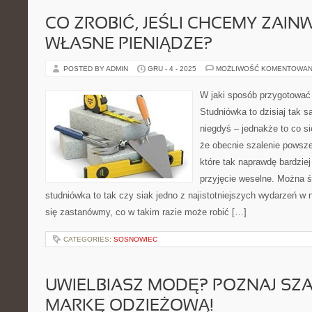
CO ZROBIĆ, JEŚLI CHCEMY ZAI
WŁASNE PIENIĄDZE?
POSTED BY ADMIN
GRU - 4 - 2025
MOŻLIWOŚĆ KOMENTOWAN
W jaki sposób przygotować 
Studniówka to dzisiaj tak s
niegdyś – jednakże to co si
że obecnie szalenie powsze
które tak naprawdę bardziej
przyjęcie weselne. Można ś
studniówka to tak czy siak jedno z najistotniejszych wydarzeń w 
się zastanówmy, co w takim razie może robić […]
CATEGORIES:
SOSNOWIEC
UWIELBIASZ MODĘ? POZNAJ SZA
MARKĘ ODZIEŻOWĄ!