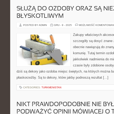
SŁUŻĄ DO OZDOBY ORAZ SĄ NIE
BŁYSKOTLIWYM
POSTED BY ADMIN
GRU - 9 - 2025
MOŻLIWOŚĆ KOMENTOWAN
Zakupy właściwych akcesori
szczegóły są dosyć znane z
obecnie nawiązują do znan
komunię. Tutaj termin ozdo
jakkolwiek nadmienia do m
czasie były zdobione osoby
dziś są dekory jako ozdoba miejsc świętych, na których można ba
płaskorzeźby. Są to dekory, które jakby podnoszą rezultat […]
CATEGORIES:
TURKMENISTAN
NIKT PRAWDOPODOBNIE NIE BYŁ
PODWAŻYĆ OPINII MÓWIĄCEJ O 