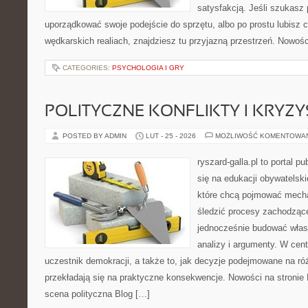
satysfakcją. Jeśli szukasz
uporządkować swoje podejście do sprzętu, albo po prostu lubisz c
wędkarskich realiach, znajdziesz tu przyjazną przestrzeń. Nowości
CATEGORIES:
PSYCHOLOGIA I GRY
POLITYCZNE KONFLIKTY I KRYZY
POSTED BY ADMIN
LUT - 25 - 2026
MOŻLIWOŚĆ KOMENTOWA
ryszard-galla.pl to portal p
się na edukacji obywatelski
które chcą pojmować mecha
śledzić procesy zachodzące
jednocześnie budować włas
analizy i argumenty. W cen
uczestnik demokracji, a także to, jak decyzje podejmowane na r
przekładają się na praktyczne konsekwencje. Nowości na stronie M
scena polityczna Blog […]