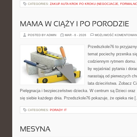
CATEGORIES:
ZAKUP AUTA KROK PO KROKU (NEGOCJACJE, FORMALNO
MAMA W CIĄŻY I PO PORODZIE
POSTED BY ADMIN
MAR - 6 - 2026
MOŻLIWOŚĆ KOMENTOWAN
Przedszkole76 to przyjazny 
temat pociechy przenika si
codziennym rytmem domu. T
by wyjaśniać pytania i dor
narastają od pierwszych ch
lata dzieciństwa. Zobacz Ci
Pielęgnacja i bezpieczeństwo dziecka. W centrum są Dzieci oraz B
się siebie każdego dnia. Przedszkole76 pokazuje, że opieka nie 
CATEGORIES:
PORADY IT
MESYNA