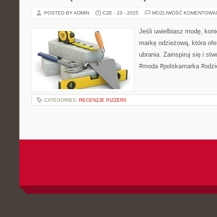
POSTED BY ADMIN
CZE - 23 - 2025
MOŻLIWOŚĆ KOMENTOWA
Jeśli uwielbiasz modę, koni
markę odzieżową, która ofer
ubrania. Zainspiruj się i st
#moda #polskamarka #odzi
CATEGORIES:
RECENZJE PIZZERII