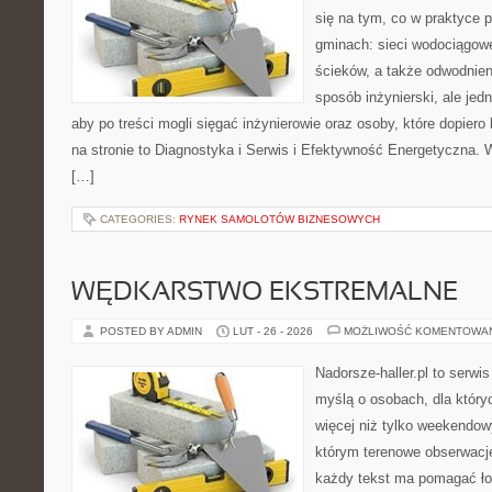
się na tym, co w praktyce p
gminach: sieci wodociągow
ścieków, a także odwodnien
sposób inżynierski, ale jed
aby po treści mogli sięgać inżynierowie oraz osoby, które dopier
na stronie to Diagnostyka i Serwis i Efektywność Energetyczna. 
[…]
CATEGORIES:
RYNEK SAMOLOTÓW BIZNESOWYCH
WĘDKARSTWO EKSTREMALNE
POSTED BY ADMIN
LUT - 26 - 2026
MOŻLIWOŚĆ KOMENTOWA
Nadorsze-haller.pl to serwi
myślą o osobach, dla któr
więcej niż tylko weekendo
którym terenowe obserwacje
każdy tekst ma pomagać łow