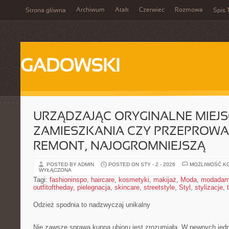
Archiwum
Atak
Czerwiec
Rozmowa
Strona główna
Spis 
GADOWSKI
URZĄDZAJĄC ORYGINALNE MIEJS
ZAMIESZKANIA CZY PRZEPROW
REMONT, NAJOGROMNIEJSZĄ
POSTED BY ADMIN
POSTED ON STY - 2 - 2026
MOŻLIWOŚĆ K
WYŁĄCZONA
Tagi:
fashioninspo
,
haircare
,
kosmetyki
,
makijaż
,
Moda
,
modadam
outfitoftheday
,
pielegnacja
,
skincare
,
streetstyle
,
Styl
,
stylizacje
,
Odzież spodnia to nadzwyczaj unikalny
Nie zawsze sprawa kupna ubioru jest zrozumiała. W pewnych j