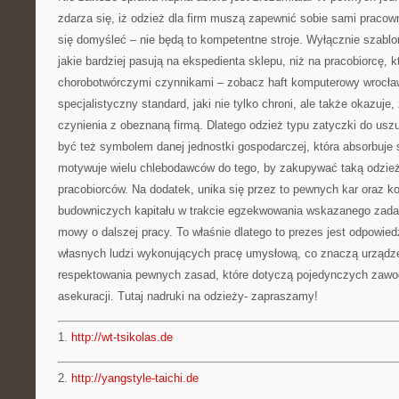
zdarza się, iż odzież dla firm muszą zapewnić sobie sami praco
się domyśleć – nie będą to kompetentne stroje. Wyłącznie szablo
jakie bardziej pasują na ekspedienta sklepu, niż na pracobiorcę, k
chorobotwórczymi czynnikami – zobacz haft komputerowy wrocła
specjalistyczny standard, jaki nie tylko chroni, ale także okazuj
czynienia z obeznaną firmą. Dlatego odzież typu zatyczki do usz
być też symbolem danej jednostki gospodarczej, która absorbuje
motywuje wielu chlebodawców do tego, by zakupywać taką odzież
pracobiorców. Na dodatek, unika się przez to pewnych kar oraz ko
budowniczych kapitału w trakcie egzekwowania wskazanego zadan
mowy o dalszej pracy. To właśnie dlatego to prezes jest odpowied
własnych ludzi wykonujących pracę umysłową, co znaczą urządze
respektowania pewnych zasad, które dotyczą pojedynczych zaw
asekuracji. Tutaj nadruki na odzieży- zapraszamy!
1.
http://wt-tsikolas.de
2.
http://yangstyle-taichi.de