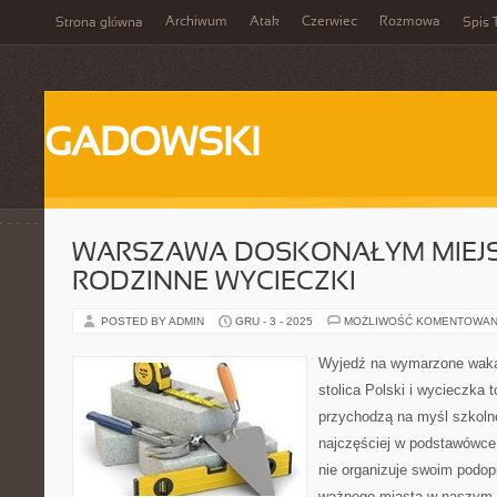
Archiwum
Atak
Czerwiec
Rozmowa
Strona główna
Spis 
GADOWSKI
WARSZAWA DOSKONAŁYM MIEJ
RODZINNE WYCIECZKI
POSTED BY ADMIN
GRU - 3 - 2025
MOŻLIWOŚĆ KOMENTOWAN
Wyjedź na wymarzone waka
stolica Polski i wycieczka 
przychodzą na myśl szkoln
najczęściej w podstawówce.
nie organizuje swoim podo
ważnego miasta w naszym 