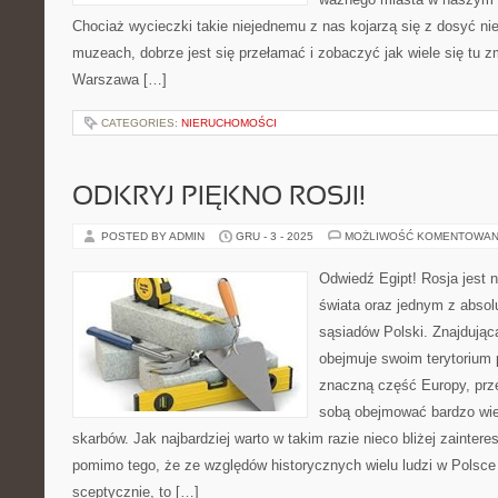
Chociaż wycieczki takie niejednemu z nas kojarzą się z dosyć n
muzeach, dobrze jest się przełamać i zobaczyć jak wiele się tu zm
Warszawa […]
CATEGORIES:
NIERUCHOMOŚCI
ODKRYJ PIĘKNO ROSJI!
POSTED BY ADMIN
GRU - 3 - 2025
MOŻLIWOŚĆ KOMENTOWAN
Odwiedź Egipt! Rosja jest
świata oraz jednym z absol
sąsiadów Polski. Znajdując
obejmuje swoim terytorium 
znaczną część Europy, prze
sobą obejmować bardzo wie
skarbów. Jak najbardziej warto w takim razie nieco bliżej zainter
pomimo tego, że ze względów historycznych wielu ludzi w Polsce
sceptycznie, to […]