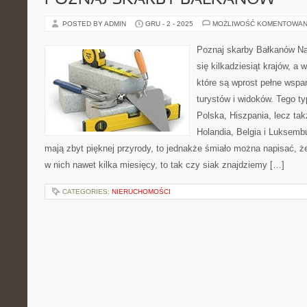
POZNAJ SKARBY BAŁKANÓW
POSTED BY ADMIN
GRU - 2 - 2025
MOŻLIWOŚĆ KOMENTOWAN
Poznaj skarby Bałkanów Na
się kilkadziesiąt krajów, a 
które są wprost pełne wspan
turystów i widoków. Tego ty
Polska, Hiszpania, lecz ta
Holandia, Belgia i Luksemb
mają zbyt pięknej przyrody, to jednakże śmiało można napisać, ż
w nich nawet kilka miesięcy, to tak czy siak znajdziemy […]
CATEGORIES:
NIERUCHOMOŚCI