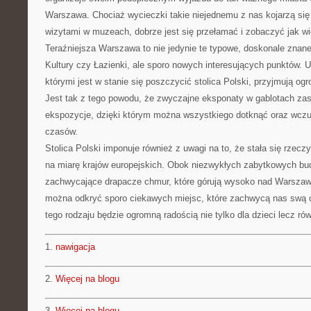
Warszawa. Chociaż wycieczki takie niejednemu z nas kojarzą się
wizytami w muzeach, dobrze jest się przełamać i zobaczyć jak wie
Teraźniejsza Warszawa to nie jedynie te typowe, doskonale znan
Kultury czy Łazienki, ale sporo nowych interesujących punktów
którymi jest w stanie się poszczycić stolica Polski, przyjmują o
Jest tak z tego powodu, że zwyczajne eksponaty w gablotach zast
ekspozycje, dzięki którym można wszystkiego dotknąć oraz wczu
czasów.
Stolica Polski imponuje również z uwagi na to, że stała się rzec
na miarę krajów europejskich. Obok niezwykłych zabytkowych b
zachwycające drapacze chmur, które górują wysoko nad Warszaw
można odkryć sporo ciekawych miejsc, które zachwycą nas swą o
tego rodzaju będzie ogromną radością nie tylko dla dzieci lecz rów
1.
nawigacja
2.
Więcej na blogu
3.
Więcej na blogu