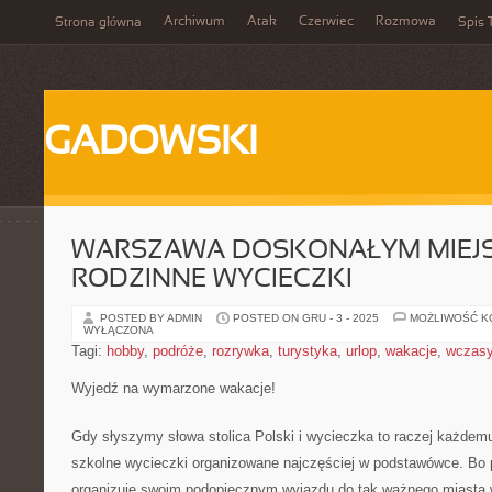
Archiwum
Atak
Czerwiec
Rozmowa
Strona główna
Spis 
GADOWSKI
WARSZAWA DOSKONAŁYM MIEJ
RODZINNE WYCIECZKI
POSTED BY ADMIN
POSTED ON GRU - 3 - 2025
MOŻLIWOŚĆ 
WYŁĄCZONA
Tagi:
hobby
,
podróże
,
rozrywka
,
turystyka
,
urlop
,
wakacje
,
wczas
Wyjedź na wymarzone wakacje!
Gdy słyszymy słowa stolica Polski i wycieczka to raczej każdem
szkolne wycieczki organizowane najczęściej w podstawówce. Bo p
organizuje swoim podopiecznym wyjazdu do tak ważnego miasta 