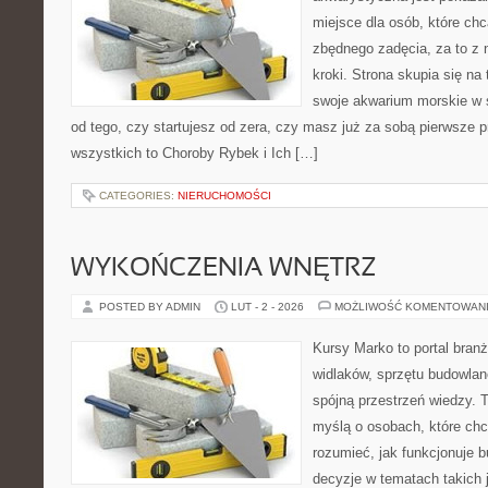
miejsce dla osób, które ch
zbędnego zadęcia, za to z
kroki. Strona skupia się na
swoje akwarium morskie w s
od tego, czy startujesz od zera, czy masz już za sobą pierwsze p
wszystkich to Choroby Rybek i Ich […]
CATEGORIES:
NIERUCHOMOŚCI
WYKOŃCZENIA WNĘTRZ
POSTED BY ADMIN
LUT - 2 - 2026
MOŻLIWOŚĆ KOMENTOWAN
Kursy Marko to portal branż
widlaków, sprzętu budowlan
spójną przestrzeń wiedzy. 
myślą o osobach, które chc
rozumieć, jak funkcjonuje 
decyzje w tematach takich 