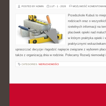
POSTED BY ADMIN
LUT - 1 - 2026
MOŻLIWOŚĆ KOMENTOWAN
Przedszkole Kubuś to miej
rodzicach oraz o wszystkic
rzetelnych informacji na te
placówek opieki nad maluch
w którym praktyka opieki i
praktycznymi wskazówkami.
upraszczać decyzje i łagodzić napięcie związane z wyborem plac
także z organizacją dnia w rodzinie. Polecamy Rozwój niemowląt i
CATEGORIES:
NIERUCHOMOŚCI