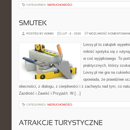
CATEGORIES:
NIERUCHOMOŚCI
SMUTEK
POSTED BY ADMIN
LUT - 6 - 2026
MOŻLIWOŚĆ KOMENTOWAN
Lovsy.pl to zakątek wypełn
miłość spotyka się z rutyną
w coś wyjątkowego. To porta
praktycznych, którzy szuk
Lovsy.pl nie gra na cukierk
opowiada, że prawdziwe ucz
obecności, z dialogu, z cierpliwości i z zachwytu nad tym, co nat
Zazdrość i Zawiść i Przyjaźń. W […]
CATEGORIES:
NIERUCHOMOŚCI
ATRAKCJE TURYSTYCZNE