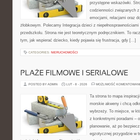
przystępne wskazówki. Stro
codzienności związanych z
emocjami, relacjami oraz d
żłobkowym. Polecamy Integracja dzieci z niepełnosprawnościami i
przedszkolu. Strona nie jest teoretycznym podręcznikiem. To rac
tym, jak wspierać dziecko, kiedy pojawia się frustracja, gdy […]
CATEGORIES:
NIERUCHOMOŚCI
PLAŻE FILMOWE I SERIALOWE
POSTED BY ADMIN
LUT - 8 - 2026
MOŻLIWOŚĆ KOMENTOWAN
Ta strona to mapa inspiracji
morskie akweny i chcą odkr
wybrzeży. To miejsce, w k
z konkretnymi poradami – o
planowanie, aż po bezpiecz
egzotycznej przygodzie w tr