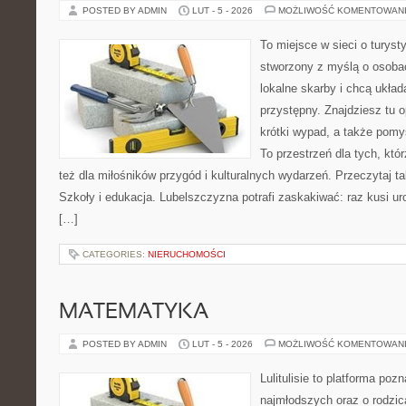
POSTED BY ADMIN
LUT - 5 - 2026
MOŻLIWOŚĆ KOMENTOWAN
To miejsce w sieci o turyst
stworzony z myślą o osobac
lokalne skarby i chcą ukła
przystępny. Znajdziesz tu o
krótki wypad, a także pomy
To przestrzeń dla tych, któ
też dla miłośników przygód i kulturalnych wydarzeń. Przeczytaj tak
Szkoły i edukacja. Lubelszczyzna potrafi zaskakiwać: raz kusi u
[…]
CATEGORIES:
NIERUCHOMOŚCI
MATEMATYKA
POSTED BY ADMIN
LUT - 5 - 2026
MOŻLIWOŚĆ KOMENTOWAN
Lulitulisie to platforma po
najmłodszych oraz o rodzic