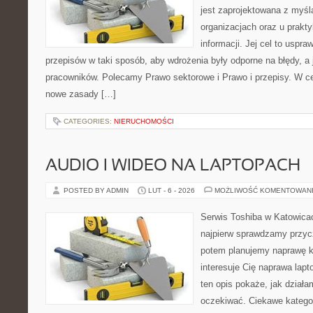
jest zaprojektowana z myśl
organizacjach oraz u prak
informacji. Jej cel to uspraw
przepisów w taki sposób, aby wdrożenia były odporne na błędy, a
pracowników. Polecamy Prawo sektorowe i Prawo i przepisy. W ce
nowe zasady […]
CATEGORIES:
NIERUCHOMOŚCI
AUDIO I WIDEO NA LAPTOPACH
POSTED BY ADMIN
LUT - 6 - 2026
MOŻLIWOŚĆ KOMENTOWAN
Serwis Toshiba w Katowicac
najpierw sprawdzamy przyc
potem planujemy naprawę kr
interesuje Cię naprawa lap
ten opis pokaże, jak dział
oczekiwać. Ciekawe kategor