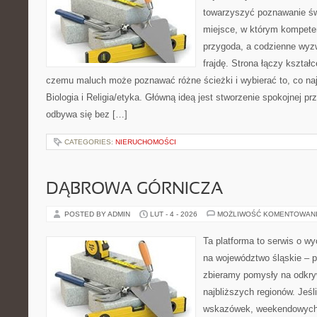
towarzyszyć poznawanie św
miejsce, w którym kompete
przygoda, a codzienne wyzw
frajdę. Strona łączy kształ
czemu maluch może poznawać różne ścieżki i wybierać to, co naj
Biologia i Religia/etyka. Główną ideą jest stworzenie spokojnej pr
odbywa się bez […]
CATEGORIES:
NIERUCHOMOŚCI
DĄBROWA GÓRNICZA
POSTED BY ADMIN
LUT - 4 - 2026
MOŻLIWOŚĆ KOMENTOWAN
Ta platforma to serwis o 
na województwo śląskie – p
zbieramy pomysły na odkry
najbliższych regionów. Jeś
wskazówek, weekendowych 