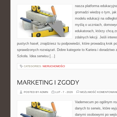
nasza platforma edukacyjna 
gromadzi wiedzę o tym, ja
modelu edukacji na odległo
myślą o uczniach, domowy
edukatorach, którzy chcą 
zdalnych lekcji. Jeśli inter
pustych haseł, znajdziesz tu podpowiedzi, które prowadzą krok p
sprawdzonych rozwiązań. Dobre kategorie to Kariera i doradztwo 
Szkoła. Idea serwisu […]
CATEGORIES:
NIERUCHOMOŚCI
MARKETING I ZGODY
POSTED BY ADMIN
LUT - 7 - 2026
MOŻLIWOŚĆ KOMENTOWAN
Vademecum po ogólnym roz
danych to serwis, które wyj
danymi osobowymi po wejś