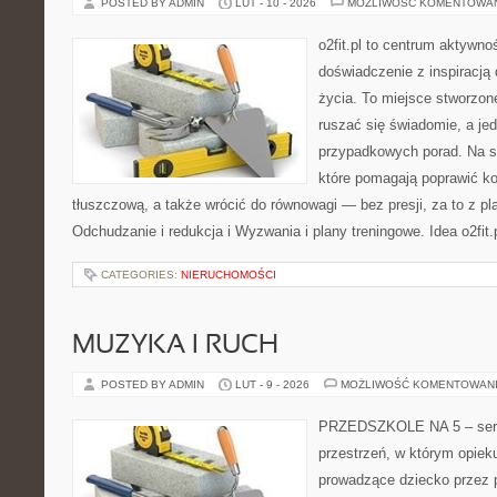
POSTED BY ADMIN
LUT - 10 - 2026
MOŻLIWOŚĆ KOMENTOWA
o2fit.pl to centrum aktywnoś
doświadczenie z inspiracją 
życia. To miejsce stworzon
ruszać się świadomie, a jed
przypadkowych porad. Na st
które pomagają poprawić k
tłuszczową, a także wrócić do równowagi — bez presji, za to z p
Odchudzanie i redukcja i Wyzwania i plany treningowe. Idea o2fit.p
CATEGORIES:
NIERUCHOMOŚCI
MUZYKA I RUCH
POSTED BY ADMIN
LUT - 9 - 2026
MOŻLIWOŚĆ KOMENTOWAN
PRZEDSZKOLE NA 5 – serw
przestrzeń, w którym opiek
prowadzące dziecko przez 