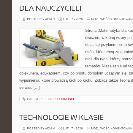
DLA NAUCZYCIELI
POSTED BY ADMIN
LUT - 7 - 2026
MOŻLIWOŚĆ KOMENTOWAN
Strona „Matematyka dla każ
ćwiczeń, w której wzory pr
stają się językiem opisu ś
osób, które chcą zrozumie
oraz dla tych, którzy potrz
tematów. Niezależnie od te
opiekunem, edukatorem, czy po prostu dorosłym uczącym się, zna
wyjaśnienia, które prowadzą krok po kroku. Zobacz także Teoria de
serwisu […]
CATEGORIES:
NIERUCHOMOŚCI
TECHNOLOGIE W KLASIE
POSTED BY ADMIN
LUT - 7 - 2026
MOŻLIWOŚĆ KOMENTOWAN