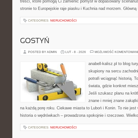
treści, które pomogą Ci zamienić pomysł w dopasowany scenariu
stronie to Europejskie raje piasku i Kuchnia nad morzem. Główną
CATEGORIES:
NIERUCHOMOŚCI
GOSTYŃ
POSTED BY ADMIN
LUT - 8 - 2026
MOŻLIWOŚĆ KOMENTOWAN
anabell-kalisz.pl to blog t
skupiony na sercu zachodnie
potrafi wciągnąć historią. 
świata, gdzie konkret mies
Jeśli szukasz planu na kró
znane i mniej znane zakątki
na każdą porę roku. Ciekawe miasta to Luboń i Konin. To nie jest w
historia o wędrówkach – prowadzona spokojnie i rzeczowo. Wielko
CATEGORIES:
NIERUCHOMOŚCI