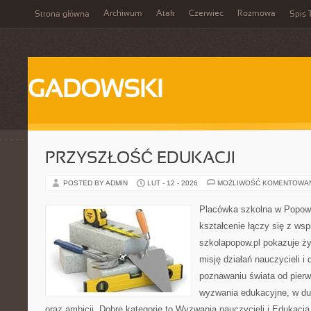
Archiwum
Atak
Czerwiec
Rozmowa
Strona główna
Spis 
GADOWSKI
PRZYSZŁOŚĆ EDUKACJI
POSTED BY ADMIN
LUT - 12 - 2026
MOŻLIWOŚĆ KOMENTOWA
Placówka szkolna w Popowi
kształcenie łączy się z wsp
szkolapopow.pl pokazuje ży
misję działań nauczycieli i d
poznawaniu świata od pier
wyzwania edukacyjne, w d
oraz ambicji. Dobre kategorie to Wyzwania nauczycieli i Edukac