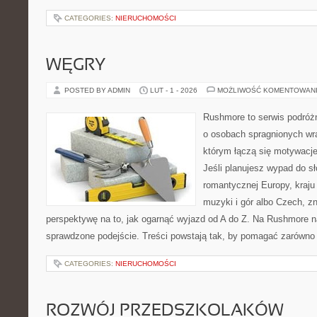
CATEGORIES:
NIERUCHOMOŚCI
WĘGRY
POSTED BY ADMIN
LUT - 1 - 2026
MOŻLIWOŚĆ KOMENTOWAN
Rushmore to serwis podróżn
o osobach spragnionych wra
którym łączą się motywacj
Jeśli planujesz wypad do sło
romantycznej Europy, kraju
muzyki i gór albo Czech, z
perspektywę na to, jak ogarnąć wyjazd od A do Z. Na Rushmore n
sprawdzone podejście. Treści powstają tak, by pomagać zarówno 
CATEGORIES:
NIERUCHOMOŚCI
ROZWÓJ PRZEDSZKOLAKÓW