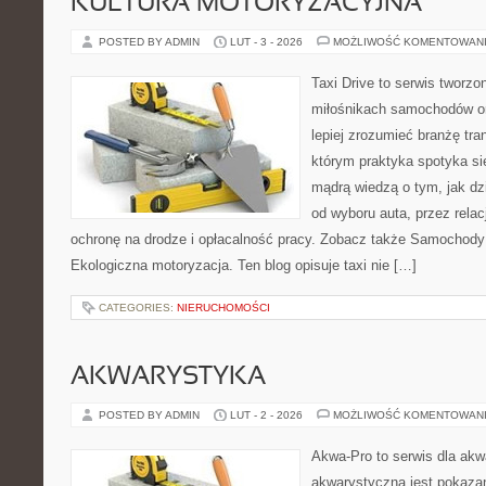
KULTURA MOTORYZACYJNA
POSTED BY ADMIN
LUT - 3 - 2026
MOŻLIWOŚĆ KOMENTOWAN
Taxi Drive to serwis tworzo
miłośnikach samochodów or
lepiej zrozumieć branżę tra
którym praktyka spotyka si
mądrą wiedzą o tym, jak d
od wyboru auta, przez rela
ochronę na drodze i opłacalność pracy. Zobacz także Samochody
Ekologiczna motoryzacja. Ten blog opisuje taxi nie […]
CATEGORIES:
NIERUCHOMOŚCI
AKWARYSTYKA
POSTED BY ADMIN
LUT - 2 - 2026
MOŻLIWOŚĆ KOMENTOWAN
Akwa-Pro to serwis dla akw
akwarystyczna jest pokazan