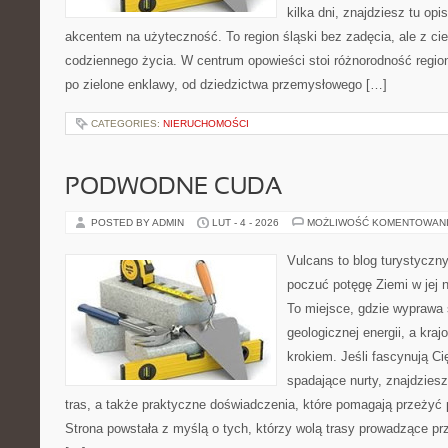
kilka dni, znajdziesz tu opi
akcentem na użyteczność. To region śląski bez zadęcia, ale z ciek
codziennego życia. W centrum opowieści stoi różnorodność regio
po zielone enklawy, od dziedzictwa przemysłowego […]
CATEGORIES:
NIERUCHOMOŚCI
PODWODNE CUDA
POSTED BY ADMIN
LUT - 4 - 2026
MOŻLIWOŚĆ KOMENTOWAN
Vulcans to blog turystyczny
poczuć potęgę Ziemi w jej na
To miejsce, gdzie wyprawa 
geologicznej energii, a kra
krokiem. Jeśli fascynują Ci
spadające nurty, znajdzies
tras, a także praktyczne doświadczenia, które pomagają przeżyć
Strona powstała z myślą o tych, którzy wolą trasy prowadzące pr