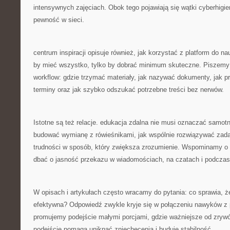
intensywnych zajęciach. Obok tego pojawiają się wątki cyberhigie
pewność w sieci.
centrum inspiracji opisuje również, jak korzystać z platform do nau
by mieć wszystko, tylko by dobrać minimum skuteczne. Piszemy
workflow: gdzie trzymać materiały, jak nazywać dokumenty, jak pr
terminy oraz jak szybko odszukać potrzebne treści bez nerwów.
Istotne są też relacje. edukacja zdalna nie musi oznaczać samot
budować wymianę z rówieśnikami, jak wspólnie rozwiązywać zad
trudności w sposób, który zwiększa zrozumienie. Wspominamy o ku
dbać o jasność przekazu w wiadomościach, na czatach i podczas
W opisach i artykułach często wracamy do pytania: co sprawia, że
efektywna? Odpowiedź zwykle kryje się w połączeniu nawyków z 
promujemy podejście małymi porcjami, gdzie ważniejsze od zrywó
podejście pomaga uniknąć zniechęcenia i buduje stabilność.