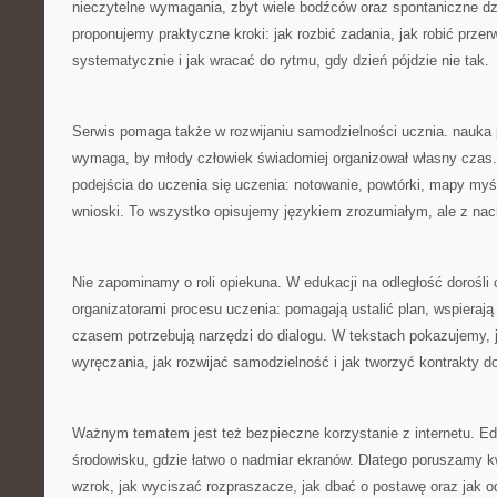
nieczytelne wymagania, zbyt wiele bodźców oraz spontaniczne dzi
proponujemy praktyczne kroki: jak rozbić zadania, jak robić przer
systematycznie i jak wracać do rytmu, gdy dzień pójdzie nie tak.
Serwis pomaga także w rozwijaniu samodzielności ucznia. nauka p
wymaga, by młody człowiek świadomiej organizował własny czas. 
podejścia do uczenia się uczenia: notowanie, powtórki, mapy myśl
wnioski. To wszystko opisujemy językiem zrozumiałym, ale z nac
Nie zapominamy o roli opiekuna. W edukacji na odległość dorośli 
organizatorami procesu uczenia: pomagają ustalić plan, wspieraj
czasem potrzebują narzędzi do dialogu. W tekstach pokazujemy, 
wyręczania, jak rozwijać samodzielność i jak tworzyć kontrakty d
Ważnym tematem jest też bezpieczne korzystanie z internetu. Edu
środowisku, gdzie łatwo o nadmiar ekranów. Dlatego poruszamy k
wzrok, jak wyciszać rozpraszacze, jak dbać o postawę oraz jak