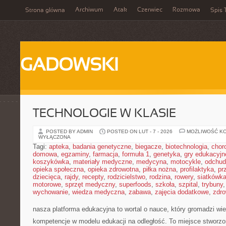
Archiwum
Atak
Czerwiec
Rozmowa
Strona główna
Spis 
GADOWSKI
TECHNOLOGIE W KLASIE
POSTED BY ADMIN
POSTED ON LUT - 7 - 2026
MOŻLIWOŚĆ K
WYŁĄCZONA
Tagi:
apteka
,
badania genetyczne
,
biegacze
,
biotechnologia
,
chor
domowa
,
egzaminy
,
farmacja
,
formuła 1
,
genetyka
,
gry edukacyjn
koszykówka
,
materiały medyczne
,
medycyna
,
motocykle
,
odchud
opieka społeczna
,
opieka zdrowotna
,
piłka nożna
,
profilaktyka
,
pr
dziecięca
,
rajdy
,
recepty
,
rodzicielstwo
,
rodzina
,
rowery
,
siatkówk
motorowe
,
sprzęt medyczny
,
superfoods
,
szkoła
,
szpital
,
trybuny
wychowanie
,
wiedza medyczna
,
zabawa
,
zajęcia dodatkowe
,
zdro
nasza platforma edukacyjna to wortal o nauce, który gromadzi wi
kompetencje w modelu edukacji na odległość. To miejsce stworzo