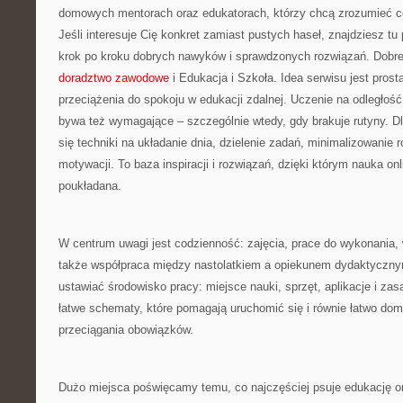
domowych mentorach oraz edukatorach, którzy chcą zrozumieć co
Jeśli interesuje Cię konkret zamiast pustych haseł, znajdziesz t
krok po kroku dobrych nawyków i sprawdzonych rozwiązań. Dobre
doradztwo zawodowe
i Edukacja i Szkoła. Idea serwisu jest pros
przeciążenia do spokoju w edukacji zdalnej. Uczenie na odległość
bywa też wymagające – szczególnie wtedy, gdy brakuje rutyny. Dl
się techniki na układanie dnia, dzielenie zadań, minimalizowanie
motywacji. To baza inspiracji i rozwiązań, dzięki którym nauka onl
poukładana.
W centrum uwagi jest codzienność: zajęcia, prace do wykonania, 
także współpraca między nastolatkiem a opiekunem dydaktyczny
ustawiać środowisko pracy: miejsce nauki, sprzęt, aplikacje i 
łatwe schematy, które pomagają uruchomić się i równie łatwo do
przeciągania obowiązków.
Dużo miejsca poświęcamy temu, co najczęściej psuje edukację onl