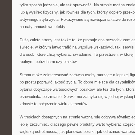
tylko sposób jedzenia, ale też sprawność. Na stronie można znaleź
lubią wysiłek fizyczny, jak również dla tych, którzy dopiero przeko
aktywnego stylu życia. Pokazywane są rozwiązania łatwe do rozpo
na natychmiastowe efekty.
Dużą zaletą strony jest także to, że promuje ona rozsądek zami
świecie, w którym łatwo trafić na wątpliwe wskazówki, taki serwi
dla osób, które chcą wybierać świadomie. To przestrzeń, w której
realnymi potrzebami czytelników.
Strona może zainteresować zarówno osoby marzące o lepszej figur
po prostu poprawić jakość życia. To dobre miejsce dla czytelnik
pytania dotyczące wartościowych posiłków, ale też dla tych, któr
przewodnika po zmianie. Serwis nie zamyka się w jednej wąskiej 
zdrowie to połączenie wielu elementów.
W treściach dostępnych na stronie ważną rolę odgrywa również e
lepiej zrozumieć, dlaczego pewne produkty warto wybierać części
większą ostrożnością, jak planować posiłki, jak odróżniać wartoś