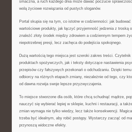
smaczna, a ruch każdego dnia może dawać poczucie sprawczości.
wolą życiowe rozwiązania od pustych sloganów.
Portal skupia się na tym, co istotne w codzienności: jak budować
wartościowe produkty, jak łączyć przyjemność jedzenia z troską o
znaleźć złoty środek między zdrowiem a codziennym tempem życi
niepotrzebnej presji, lecz zachęca do podejścia spokojnego.
Dużą wartością tego miejsca jest szeroki zakres treści. Czytelnik
produktach spożywczych, jak i teksty dotyczące nastawienia psy
przepisów czy fałszywych przekonań o odchudzaniu. Dzięki tem
odbiorcy na różnych etapach zmiany, niezależnie od tego, czy kt
od dawna rozwija swoje lepsze przyzwyczajenia.
To miejsce stworzone dla osób, które chcą schudnąć mądrze, po
nauczyć się wybierać lepiej w sklepie, kuchni i restauracji, a tak
zmian wymaga nie tylko wiedzy, lecz także konsekwencji. Magical
trzeba być idealnym, aby robić postępy. Wystarczy zacząć od ma
przynoszą widoczne efekty.