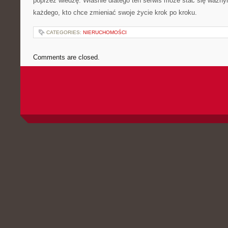
poprzez wiedzę. Właśnie dlatego ten serwis może stać się ważny
każdego, kto chce zmieniać swoje życie krok po kroku.
CATEGORIES:
NIERUCHOMOŚCI
Comments are closed.