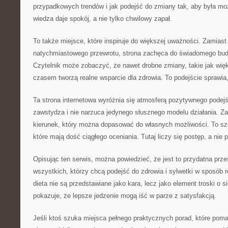
przypadkowych trendów i jak podejść do zmiany tak, aby była mo
wiedza daje spokój, a nie tylko chwilowy zapał.
To także miejsce, które inspiruje do większej uważności. Zamiast
natychmiastowego przewrotu, strona zachęca do świadomego budo
Czytelnik może zobaczyć, że nawet drobne zmiany, takie jak więk
czasem tworzą realne wsparcie dla zdrowia. To podejście sprawia,
Ta strona internetowa wyróżnia się atmosferą pozytywnego podejśc
zawstydza i nie narzuca jedynego słusznego modelu działania. Za
kierunek, który można dopasować do własnych możliwości. To szc
które mają dość ciągłego oceniania. Tutaj liczy się postęp, a nie p
Opisując ten serwis, można powiedzieć, że jest to przydatna prze
wszystkich, którzy chcą podejść do zdrowia i sylwetki w sposób 
dieta nie są przedstawiane jako kara, lecz jako element troski o sie
pokazuje, że lepsze jedzenie mogą iść w parze z satysfakcją.
Jeśli ktoś szuka miejsca pełnego praktycznych porad, które poma