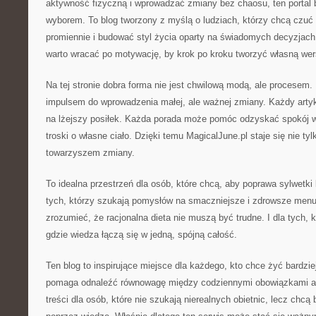
aktywność fizyczną i wprowadzać zmiany bez chaosu, ten portal
wyborem. To blog tworzony z myślą o ludziach, którzy chcą czuć s
promiennie i budować styl życia oparty na świadomych decyzjach.
warto wracać po motywację, by krok po kroku tworzyć własną we
Na tej stronie dobra forma nie jest chwilową modą, ale procesem.
impulsem do wprowadzenia małej, ale ważnej zmiany. Każdy art
na lżejszy posiłek. Każda porada może pomóc odzyskać spokój w 
troski o własne ciało. Dzięki temu MagicalJune.pl staje się nie tyl
towarzyszem zmiany.
To idealna przestrzeń dla osób, które chcą, aby poprawa sylwetk
tych, którzy szukają pomysłów na smaczniejsze i zdrowsze menu.
zrozumieć, że racjonalna dieta nie muszą być trudne. I dla tych, 
gdzie wiedza łączą się w jedną, spójną całość.
Ten blog to inspirujące miejsce dla każdego, kto chce żyć bardziej
pomaga odnaleźć równowagę między codziennymi obowiązkami a tr
treści dla osób, które nie szukają nierealnych obietnic, lecz chcą