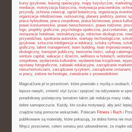
kursy językowe
,
leasing operacyjny
,
mapy turystyczne
,
marketing
mediacje
,
motoryzacja klasyczna
,
motywacja pracowników
,
ochro
przyrody
,
ochrona zwierząt
,
ogród botaniczny
,
organizacja eventó
organizacje młodzieżowe
,
outsourcing
,
planery podróży
,
pomoc sp
praca hybrydowa
,
praca zespołowa
,
prasa biznesowa
,
prasa kultu
prawo konsumenckie
,
prawo nieruchomości
,
prawo rodzinne
,
proc
logo
,
projekty graficzne
,
psychologia społeczna
,
pszczelarstwo
,
p
restauracje hotelowe
,
restrukturyzacja
,
rolnictwo ekologiczne
,
row
przywództwa
,
spotkania autorskie
,
startupy technologiczne
,
szkol
językowe
,
sztuczna inteligencja w edukacji
,
sztuka cyfrowa
,
sztuk
graficzny
,
talent management
,
team building
,
teatr improwizowany
ekologiczny
,
transport publiczny
,
tworzenie treści
,
usługi catering
venture capital
,
wakacje z dziećmi
,
wellness w hotelach
,
wolontar
zespołowa
,
wydarzenia kulturalne
,
wydawnictwa książkowe
,
wypo
wystawy fotograficzne
,
zabawki edukacyjne
,
zarządzanie marketi
nieruchomościami
,
zarządzanie ryzykiem
,
zarządzanie zmianami
w pracy
,
zielone technologie
,
zwiedzanie z przewodnikiem
MagicalJune.pl to przestrzeń, które powstało z myślą o osobach,
lepsze nawyki, zmienić styl życia i spojrzeć na odżywianie w spo
poradnikowy poświęcony tematom takim jak redukcja masy ciała, z
dobre samopoczucie. Każdy, kto szuka motywacji, aby jeść lepiej, 
znajdzie tutaj pomocne wskazówki. Polecam
Fitness i Ruch
i Prze
publikowane są materiały, które pokazują, że dobra forma nie mu
Wręcz przeciwnie, celem serwisu jest udowodnienie, że mądre o