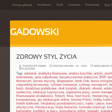
Archiwum
Atak
Czerwiec
Rozmowa
Strona główna
Spis 
GADOWSKI
ZDROWY STYL ŻYCIA
POSTED BY ADMIN
POSTED ON KWI - 21 - 2026
MOŻLIWOŚĆ 
WYŁĄCZONA
Tagi:
adwokat
,
analityka finansowa
,
analiza kosztów
,
antyki
,
aser
internetowe
,
auta zabytkowe
,
bezpieczeństwo publiczne
,
BHP
,
bi
tłumaczeń
,
biznes etyczny
,
blogowanie
,
book club
,
burza mózgów
copywriting biznesowy
,
cyfrowe innowacje
,
cyfrowy nomadyzm
,
d
biuro
,
doradztwo podatkowe
,
druk książek
,
drukarki
,
ebooki
,
eduka
społeczna
,
edukacja turystyczna
,
ergonomia pracy
,
event manage
finansowanie działalności
,
fintech
,
flora
,
food trucki
,
freelancing
,
g
komputerowa
,
gry edukacyjne online
,
historia Polski
,
hobby kolekc
hotele butikowe
,
inkubatory przedsiębiorczości
,
kadry i płace
,
kanc
artystyczne
,
klimatyzacja
,
kluby literackie
,
komedia stand-up
,
ko
kameralne
,
konflikty w pracy
,
konsultacje online
,
kopiarki
,
krajobr