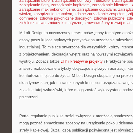
zarządzanie biurem
,
zarządzanie domowym budżetem
,
zarządzan
zarządzanie flotą
,
zarządzanie kapitałem
,
zarządzanie klientami
,
zarządzanie makroekonomiczne
,
zarządzanie odpadami
,
zarządz
wiedzą
,
zarządzanie zespołem
,
zdalne zarządzanie zespołem
,
zd
commerce
,
zdrowie psychiczne dorosłych
,
zdrowie publiczne
,
zdr
ziołolecznictwo
,
zmiany klimatyczne
,
zrównoważony rozwój miast
M-Loft Design to nowoczesny serwis poświęcony tematyce aranżacj
osoby poszukujące stylowych pomysłów na urządzenie mieszkania
industrialnej. To miejsce stworzone dla wszystkich, którzy inter
z projektowaniem, dekoracją wnętrz oraz najnowszymi rozwiązani
wystroju. Zobacz także
DIY i kreatywne projekty
i Praktyczne por
znaleźć rozbudowane artykuły dotyczące stylowych aranżacji, kt
komfortowe miejsce do życia. M-Loft Design skupia się na preze
skandynawskich, jak i nowoczesnych koncepcji urządzania wnętr
znajdzie tutaj wskazówki, które mogą zostać wykorzystane podc
przestrzeni.
Portal regularnie publikuje treści związane z aranżacją pomieszcz
mogą poznać sprawdzone sposoby na urządzenie pokoju dziennego
strefy kąpielowej. Duża liczba publikacji poświęcona jest równi