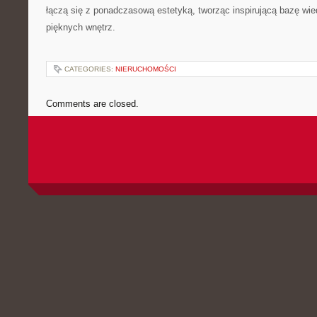
łączą się z ponadczasową estetyką, tworząc inspirującą bazę wi
pięknych wnętrz.
CATEGORIES:
NIERUCHOMOŚCI
Comments are closed.