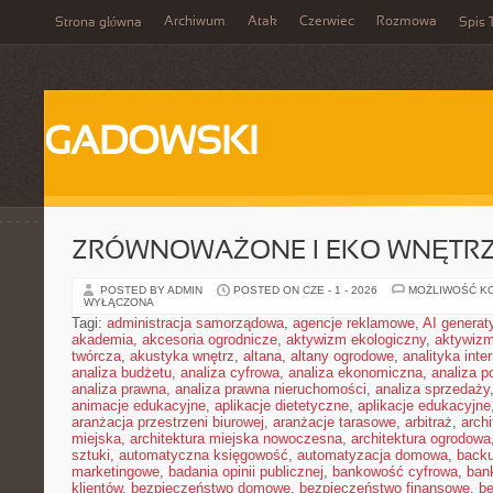
Archiwum
Atak
Czerwiec
Rozmowa
Strona główna
Spis 
GADOWSKI
ZRÓWNOWAŻONE I EKO WNĘTR
POSTED BY ADMIN
POSTED ON CZE - 1 - 2026
MOŻLIWOŚĆ K
WYŁĄCZONA
Tagi:
administracja samorządowa
,
agencje reklamowe
,
AI genera
akademia
,
akcesoria ogrodnicze
,
aktywizm ekologiczny
,
aktywizm
twórcza
,
akustyka wnętrz
,
altana
,
altany ogrodowe
,
analityka inte
analiza budżetu
,
analiza cyfrowa
,
analiza ekonomiczna
,
analiza p
analiza prawna
,
analiza prawna nieruchomości
,
analiza sprzedaży
animacje edukacyjne
,
aplikacje dietetyczne
,
aplikacje edukacyjne
aranżacja przestrzeni biurowej
,
aranżacje tarasowe
,
arbitraż
,
archi
miejska
,
architektura miejska nowoczesna
,
architektura ogrodowa
sztuki
,
automatyczna księgowość
,
automatyzacja domowa
,
back
marketingowe
,
badania opinii publicznej
,
bankowość cyfrowa
,
ban
klientów
,
bezpieczeństwo domowe
,
bezpieczeństwo finansowe
,
be