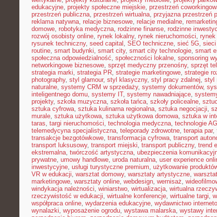
edukacyjne
,
projekty społeczne miejskie
,
przestrzeń coworkingow
przestrzeń publiczna
,
przestrzeń wirtualna
,
przyjazna przestrzeń 
reklama natywna
,
relacje biznesowe
,
relacje medialne
,
remarketin
domowe
,
robotyka medyczna
,
rodzinne finanse
,
rodzinne inwestyc
rozwój osobisty online
,
rynek lokalny
,
rynek nieruchomości
,
rynek
rysunek techniczny
,
seed capital
,
SEO techniczne
,
sieć 5G
,
siec
routine
,
smart budynki
,
smart city
,
smart city technologie
,
smart e
społeczna odpowiedzialność
,
społeczności lokalne
,
sponsoring w
networkingowe biznesowe
,
sprzęt medyczny przenośny
,
sprzęt te
strategia marki
,
strategia PR
,
strategie marketingowe
,
strategie r
photography
,
styl glamour
,
styl klasyczny
,
styl pracy zdalnej
,
styl
naturalne
,
systemy CRM w sprzedaży
,
systemy dokumentów
,
sys
inteligentnego domu
,
systemy IT
,
systemy nawadniające
,
systemy
projekty
,
szkoła muzyczna
,
szkoła tańca
,
szkoły policealne
,
sztuc
sztuka cyfrowa
,
sztuka kulinarna regionalna
,
sztuka negocjacji
,
sz
murale
,
sztuka użytkowa
,
sztuka użytkowa domowa
,
sztuka w int
taras
,
targi nieruchomości
,
technologia medyczna
,
technologie A
telemedycyna specjalistyczna
,
teleporady zdrowotne
,
terapia par
,
transakcje bezgotówkowe
,
transformacja cyfrowa
,
transport auto
transport luksusowy
,
transport miejski
,
transport publiczny
,
trend 
ekstremalna
,
twórczość artystyczna
,
ubezpieczenia komunikacyj
prywatne
,
umowy handlowe
,
uroda naturalna
,
user experience onli
inwestycyjne
,
usługi turystyczne premium
,
użytkowanie produktó
VR w edukacji
,
warsztat domowy
,
warsztaty artystyczne
,
warsztat
marketingowe
,
warsztaty online
,
webdesign
,
wernisaż
,
wideofilmo
windykacja należności
,
winiarstwo
,
wirtualizacja
,
wirtualna rzeczy
rzeczywistość w edukacji
,
wirtualne konferencje
,
wirtualne targi
,
w
współpraca online
,
wydarzenia edukacyjne
,
wydawnictwo internet
wynalazki
,
wyposażenie ogrodu
,
wystawa malarska
,
wystawy inte