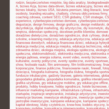
rodzin
,
bezpieczeństwo miejskie
,
big data analizy
,
biodegradowaln
A
,
biznes Azja
,
biznes data-driven
,
biznes edukacyjny
,
biznes eko
biznes lokalny
,
biznes USA
,
biżuteria premium
,
blog literacki
,
bra
osobisty
,
branding wizualny
,
chatboty
,
chmura obliczeniowa firmy
coaching zdrowia
,
content SEO
,
CSR globalny
,
CSR strategie
,
CS
experience
,
cyberbezpieczeństwo domowe
,
cyberbezpieczeństwo
degustacje
,
design firmowy
,
design graficzny
,
design meblarski
,
d
dezynfekcja
,
digital marketing
,
diy artystyczne
,
diy kosmetyki
,
di
wnętrza
,
dobrostan społeczny
,
docelowe profile klientów
,
domowe 
doradztwo dietetyczne
,
doradztwo ogrodnicze
,
druk cyfrowy
,
druka
szkolne
,
e-learning medyczny
,
edukacja artystyczna
,
edukacja ar
finansowa dorosłych
,
edukacja finansowa dzieci
,
edukacja hybry
edukacja medyczna
,
edukacja miejska
,
edukacja techniczna
,
edu
zdrowotna dzieci
,
ekologia miejska
,
ekologia społeczna
,
ekologic
społeczna
,
elektromobilność
,
elektronika medyczna
,
elektronika 
energia jądrowa
,
energia solarna
,
event video
,
eventy biznesowe
,
kulturalne
,
eventy polityczne
,
eventy społeczne
,
eventy sportowe
show
,
festiwale nauki
,
film animowany
,
film krótkometrażowy
,
fin
korporacyjne
,
finanse publiczne
,
finansowanie nauki
,
firewall
,
foto
dziecięca
,
fotografia kulinarna
,
fotografia ślubna
,
fotografia sport
fundusze inkubacyjne
,
gadżety biurowe
,
galeria internetowa
,
globa
gospodarka globalna
,
gospodarka komunalna
,
grafika interaktywn
grafika użytkowa
,
gry edukacyjne mobilne
,
gry edukacyjne offline
produkty
,
hobby kreatywne
,
hobby ogrodnicze
,
hotele biznesowe
,
influencer marketing kampanie
,
infrastruktura cyfrowa
,
infrastrukt
startupów
,
inspiracje wnętrzarskie
,
instalacje artystyczne
,
inwesto
inwestycje biurowe
,
inwestycje ekologiczne
,
inwestycje społeczne
jastrzębie inwestycyjne
,
kampanie edukacyjne
,
kampanie społecz
kapitał obrotowy
,
kluby czytelnicze
,
know-how
,
kodeks etyczny
,
k
komputery mobilne
,
komunikacja interpersonalna
,
komunikatory
,
k