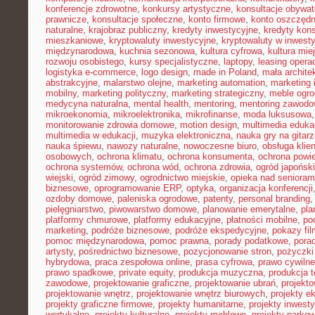
konferencje zdrowotne
,
konkursy artystyczne
,
konsultacje obywat
prawnicze
,
konsultacje społeczne
,
konto firmowe
,
konto oszczęd
naturalne
,
krajobraz publiczny
,
kredyty inwestycyjne
,
kredyty kon
mieszkaniowe
,
kryptowaluty inwestycyjne
,
kryptowaluty w inwest
międzynarodowa
,
kuchnia sezonowa
,
kultura cyfrowa
,
kultura mie
rozwoju osobistego
,
kursy specjalistyczne
,
laptopy
,
leasing opera
logistyka e-commerce
,
logo design
,
made in Poland
,
mała archite
abstrakcyjne
,
malarstwo olejne
,
marketing automation
,
marketing 
mobilny
,
marketing polityczny
,
marketing strategiczny
,
meble ogr
medycyna naturalna
,
mental health
,
mentoring
,
mentoring zawodo
mikroekonomia
,
mikroelektronika
,
mikrofinanse
,
moda luksusowa
monitorowanie zdrowia domowe
,
motion design
,
multimedia eduka
multimedia w edukacji
,
muzyka elektroniczna
,
nauka gry na gitar
nauka śpiewu
,
nawozy naturalne
,
nowoczesne biuro
,
obsługa klien
osobowych
,
ochrona klimatu
,
ochrona konsumenta
,
ochrona powie
ochrona systemów
,
ochrona wód
,
ochrona zdrowia
,
ogród japoński
wiejski
,
ogród zimowy
,
ogrodnictwo miejskie
,
opieka nad senioram
biznesowe
,
oprogramowanie ERP
,
optyka
,
organizacja konferencji
ozdoby domowe
,
paleniska ogrodowe
,
patenty
,
personal branding
pielęgniarstwo
,
piwowarstwo domowe
,
planowanie emerytalne
,
pla
platformy chmurowe
,
platformy edukacyjne
,
płatności mobilne
,
po
marketing
,
podróże biznesowe
,
podróże ekspedycyjne
,
pokazy fi
pomoc międzynarodowa
,
pomoc prawna
,
porady podatkowe
,
pora
artysty
,
pośrednictwo biznesowe
,
pozycjonowanie stron
,
pożyczki
hybrydowa
,
praca zespołowa online
,
prasa cyfrowa
,
prawo cywiln
prawo spadkowe
,
private equity
,
produkcja muzyczna
,
produkcja t
zawodowe
,
projektowanie graficzne
,
projektowanie ubrań
,
projekto
projektowanie wnętrz
,
projektowanie wnętrz biurowych
,
projekty e
projekty graficzne firmowe
,
projekty humanitarne
,
projekty inwest
wertykalne
,
projekty kulturalne
,
projekty meblowe
,
projekty parko