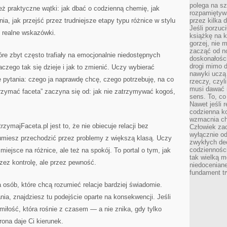
polega na s
też praktyczne wątki: jak dbać o codzienną chemię, jak
rozpamiętywa
a, jak przejść przez trudniejsze etapy typu różnice w stylu
przez kilka 
Jeśli porzuc
t realne wskazówki.
książkę na k
gorzej, nie 
zacząć od n
óre zbyt często trafiały na emocjonalnie niedostępnych
doskonałości
drogi mimo 
zego tak się dzieje i jak to zmienić. Uczy wybierać
nawyki uczą 
ie pytania: czego ja naprawdę chcę, czego potrzebuję, na co
rzeczy, czyl
musi dawać 
rzymać faceta” zaczyna się od: jak nie zatrzymywać kogoś,
sens. To, co
Nawet jeśli r
codzienna k
wzmacnia cha
zymajFaceta.pl jest to, że nie obiecuje relacji bez
Człowiek zac
wyłącznie od
j umiesz przechodzić przez problemy z większą klasą. Uczy
zwykłych de
codzienności
iejsce na różnice, ale też na spokój. To portal o tym, jak
tak wielką m
rzez kontrolę, ale przez pewność.
niedoceniane
fundament tr
a osób, które chcą rozumieć relacje bardziej świadomie.
ia, znajdziesz tu podejście oparte na konsekwencji. Jeśli
iłość, która rośnie z czasem — a nie znika, gdy tylko
rona daje Ci kierunek.