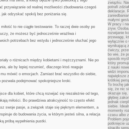
owrót ma sens, a kiedy będzie tylko powtórką z tego
związku. Na
potrafi zdzi
ać przywiązanie od realnej możliwości zbudowania czegoś
deklaracje.
 jak odzyskać spokój bez poniżania się.
zaniedbaniam
małymi gesta
W pracy i n
miłość to nie ciągłe testowanie. To raczej dwie osoby po
zryw. Osoba,
rozwijanie k
l uczy, że możesz być jednocześnie wrażliwa i
przewagę, kt
oich potrzebach bez wstydu i jednocześnie słuchać jego
wyłącznie o 
wynikającą z
ćwiczy, prze
bo wie, że p
sposób myśle
teriały o różnicach między kobietami i mężczyznami. Nie po
który promuj
nia, ale by lepiej rozumieć, dlaczego ktoś reaguje
z nauki nowe
widzi impon
 mu mówić o emocjach. Zamiast brać wszystko do siebie,
największe 
krótkiej per
 pozwala podejmować spokojniejsze kroki.
To trochę ja
się, że nic s
okazuje się, 
sce dla kobiet, które chcą rozwijać się niezależnie od tego,
głębiej zak
kają miłości. Bo prawdziwa atrakcyjność to często efekt
jednak cierp
siebie. Ideal
sz swoje pasje, a związek staje się pięknym elementem, a
momenty roz
nspiruje do budowania życia, w którym jesteś silna, a relacja
czasu albo z
Problem poja
ką próbą wypełnienia pustki.
potknięcie 
straciło se