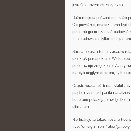
jesteście razem dłuższy czas.
Dużo miejsca poświęcono także pe
Cię poważnie, musisz sama być dla
przestać gonić i zacząć budować 
to nie udawanie, tylko energia i u
Strona porusza temat zasad w rela
czy ktoś je respektuje. Wiele pro
potem czuje zmęczenie. Zatrzymaj
ma być ciągłym stresem, tylko c
Często wraca też temat stabilizacji
prądem. Zamiast paniki i analizo
bo to one pokazują prawdę. Dosta
ultimatum.
Nie brakuje tu także treści o tru
tryb: “on się zmienił” albo “ja rob