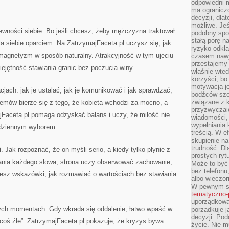
odpowiedni m
ma ograniczo
decyzji, dla
możliwe. Je
wności siebie. Bo jeśli chcesz, żeby mężczyzna traktował
podobny spos
stałą porę n
 siebie oparciem. Na ZatrzymajFaceta.pl uczysz się, jak
ryzyko odkła
magnetyzm w sposób naturalny. Atrakcyjność w tym ujęciu
czasem nawy
przestajemy 
miejętność stawiania granic bez poczucia winy.
właśnie wted
korzyści, bo
motywacja je
cjach: jak je ustalać, jak je komunikować i jak sprawdzać,
bodźców szc
związane z 
blemów bierze się z tego, że kobieta wchodzi za mocno, a
przyzwyczaić
Faceta.pl pomaga odzyskać balans i uczy, że miłość nie
wiadomości, 
wypełniania 
odziennym wyborem.
treścią. W e
skupienie na
trudność. Dl
. Jak rozpoznać, że on myśli serio, a kiedy tylko płynie z
prostych ryt
wania każdego słowa, strona uczy obserwować zachowanie,
Może to być 
bez telefonu
jesz wskazówki, jak rozmawiać o wartościach bez stawiania
albo wieczor
W pewnym s
tematyczno-
uporządkowa
dnych momentach. Gdy wkrada się oddalenie, łatwo wpaść w
porządkuje j
decyzji. Pod
ię coś źle”. ZatrzymajFaceta.pl pokazuje, że kryzys bywa
życie. Nie m