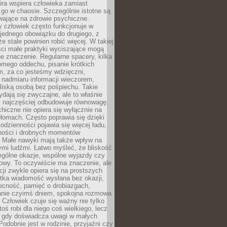
tóra wspiera człowieka zamiast
go w chaosie. Szczególnie istotne są
wające na zdrowie psychiczne.
 człowiek często funkcjonuje w
 jednego obowiązku do drugiego, z
e stale powinien robić więcej. W takiej
ści małe praktyki wyciszające mogą
 znaczenie. Regularne spacery, kilka
omego oddechu, pisanie krótkich
m, za co jesteśmy wdzięczni,
 nadmiaru informacji wieczorem,
liską osobą bez pośpiechu. Takie
dają się zwyczajne, ale to właśnie
 najczęściej odbudowuje równowagę.
hiczne nie opiera się wyłącznie na
ełomach. Często poprawia się dzięki
odzienności pojawia się więcej ładu,
ności i drobnych momentów
 Małe nawyki mają także wpływ na
nymi ludźmi. Łatwo myśleć, że bliskość
ególne okazje, wspólne wyjazdy czy
owy. To oczywiście ma znaczenie, ale
acji zwykle opiera się na prostszych
ótka wiadomość wysłana bez okazji,
ecność, pamięć o drobiazgach,
anie czyimś dniem, spokojna rozmowa
. Człowiek czuje się ważny nie tylko
toś robi dla niego coś wielkiego, lecz
, gdy doświadcza uwagi w małych
Podobnie jest w rodzinie, przyjaźni czy