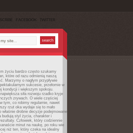
SCRIBE
FACEBOOK
TWITTER
m życiu bardzo często szukamy
an, które od razu odmienią naszą
ść. Marzymy o nagłym przypływie
spektakularnym sukcesie, przełomie w
ej kondycji i większym spokoju.
ajwiększa siła rozwoju rzadko kryje
nczych zrywach. O wiele częściej
 w tym, co robimy regularnie, nawet
rwszy rzut oka wydaje się to mało
o właśnie drobne decyzje podejmowane
 budują styl życia, charakter i
rezultaty. Człowiek, który codziennie
kanaście minut na naukę, po roku wie
cej niż ten, który czeka na idealny