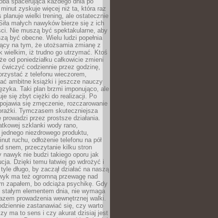
ba spacerująca każdego dnia po
 minut zyskuje więcej niż ta, która raz
 planuje wielki trening, ale ostatecznie
Siła małych nawyków bierze się z ich
ci. Nie muszą być spektakularne, aby
szą być obecne. Wielu ludzi popełnia
jący na tym, że utożsamia zmianę z
k wielkim, iż trudno go utrzymać. Ktoś
że od poniedziałku całkowicie zmieni
e ćwiczyć codziennie przez godzinę,
orzystać z telefonu wieczorem,
ać ambitne książki i jeszcze nauczy
ęzyka. Taki plan brzmi imponująco, ale
e się zbyt ciężki do realizacji. Po
 pojawia się zmęczenie, rozczarowanie
porażki. Tymczasem skuteczniejsza
 prowadzi przez prostsze działania.
tkowej szklanki wody rano,
 jednego niezdrowego produktu,
inut ruchu, odłożenie telefonu na pół
d snem, przeczytanie kilku stron
y nawyk nie budzi takiego oporu jak
ucja. Dzięki temu łatwiej go wdrożyć i
tyle długo, by zaczął działać na naszą
wyk ma też ogromną przewagę nad
m zapałem, bo odciąża psychikę. Gdy
ię stałym elementem dnia, nie wymaga
azem prowadzenia wewnętrznej walki.
odziennie zastanawiać się, czy warto
zy ma to sens i czy akurat dzisiaj jest