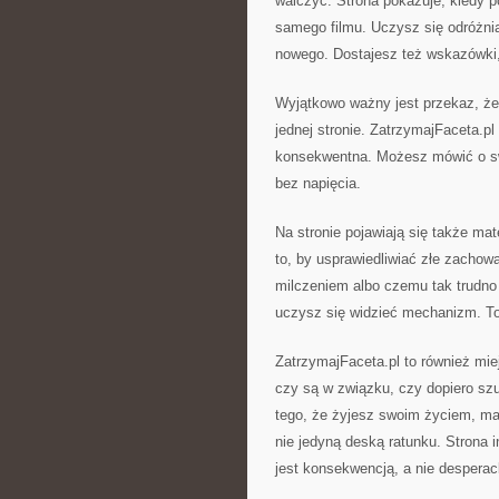
walczyć. Strona pokazuje, kiedy p
samego filmu. Uczysz się odróżni
nowego. Dostajesz też wskazówki,
Wyjątkowo ważny jest przekaz, że 
jednej stronie. ZatrzymajFaceta.p
konsekwentna. Możesz mówić o sw
bez napięcia.
Na stronie pojawiają się także ma
to, by usprawiedliwiać złe zachowa
milczeniem albo czemu tak trudno
uczysz się widzieć mechanizm. To
ZatrzymajFaceta.pl to również miej
czy są w związku, czy dopiero szu
tego, że żyjesz swoim życiem, ma
nie jedyną deską ratunku. Strona i
jest konsekwencją, a nie desperac