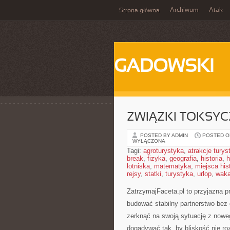
Archiwum
Atak
Strona główna
GADOWSKI
ZWIĄZKI TOKSYC
POSTED BY ADMIN
POSTED ON
WYŁĄCZONA
Tagi:
agroturystyka
,
atrakcje tury
break
,
fizyka
,
geografia
,
historia
,
h
lotniska
,
matematyka
,
miejsca his
rejsy
,
statki
,
turystyka
,
urlop
,
waka
ZatrzymajFaceta.pl to przyjazna pr
budować stabilny partnerstwo bez 
zerknąć na swoją sytuację z nowe
dogadywać tak, by bliskość nie r