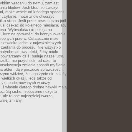
zybkim wracaniu do rytmu, zamiast
nia błędów. Jeśli ktoś nie ćwiczył
dni, może wrócić od krótkiego spaceru.
ił czytanie, może znów otworzyć
ilka stron. Jeśli przez pewien czas jadł
musi czekać do kolejnego miesiąca, aby
owa. Wytrwałość nie polega na
, lecz na gotowości do kontynuowania
drobnych przerw. Ostatecznie małe
człowieka jednej z najważniejszych
i zaufania do procesu. Nie wszystko
natychmiastowy efekt, żeby miało
 powtarzamy dziś, buduje nasze jutro.
ezultat nie przychodzi od razu, to
onsekwencja zmienia sposób myślenia,
rakter i daje poczucie sprawczości.
zyna widzieć, że jego życie nie zależy
 wielkich okazji, lecz także od
cyzji podejmowanych w ciszy
. I właśnie dlatego drobne nawyki mają
oc. Są ciche, niepozorne i często
, ale to one najczęściej tworzą
wałej zmiany.