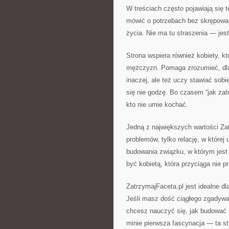
W treściach często pojawiają się 
mówić o potrzebach bez skrępowani
życia. Nie ma tu straszenia — jes
Strona wspiera również kobiety, kt
mężczyzn. Pomaga zrozumieć, dlac
inaczej, ale też uczy stawiać sob
się nie godzę. Bo czasem “jak zat
kto nie umie kochać.
Jedną z największych wartości Zatr
problemów, tylko relację, w które
budowania związku, w którym jest m
być kobietą, która przyciąga nie p
ZatrzymajFaceta.pl jest idealne dl
Jeśli masz dość ciągłego zgadywan
chcesz nauczyć się, jak budować m
minie pierwsza fascynacja — ta st