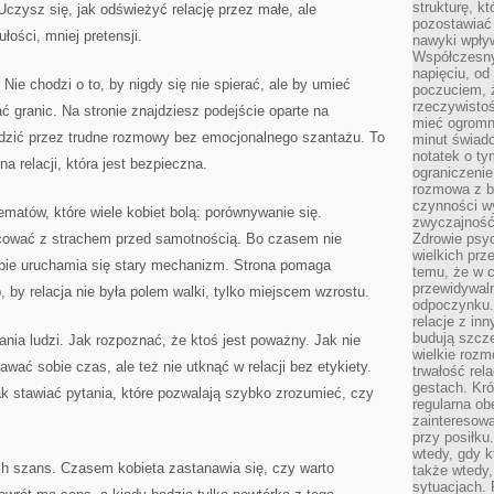
strukturę, k
czysz się, jak odświeżyć relację przez małe, ale
pozostawiać 
łości, mniej pretensji.
nawyki wpły
Współczesny
napięciu, od
ie chodzi o to, by nigdy się nie spierać, ale by umieć
poczuciem, ż
rzeczywisto
ać granic. Na stronie znajdziesz podejście oparte na
mieć ogromne
odzić przez trudne rozmowy bez emocjonalnego szantażu. To
minut świad
notatek o ty
a relacji, która jest bezpieczna.
ograniczenie
rozmowa z b
czynności wy
ematów, które wiele kobiet bolą: porównywanie się.
zwyczajność
racować z strachem przed samotnością. Bo czasem nie
Zdrowie psyc
wielkich prz
Tobie uruchamia się stary mechanizm. Strona pomaga
temu, że w c
przewidywal
 by relacja nie była polem walki, tylko miejscem wzrostu.
odpoczynku.
relacje z in
budują szcz
nia ludzi. Jak rozpoznać, że ktoś jest poważny. Jak nie
wielkie rozm
awać sobie czas, ale też nie utknąć w relacji bez etykiety.
trwałość rel
gestach. Kr
k stawiać pytania, które pozwalają szybko zrozumieć, czy
regularna ob
zainteresow
przy posiłku
wtedy, gdy k
ch szans. Czasem kobieta zastanawia się, czy warto
także wtedy
sytuacjach. 