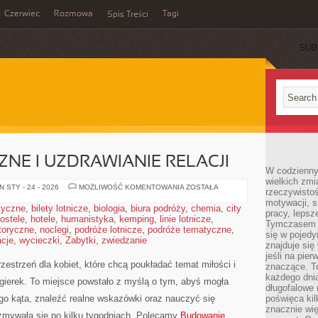
Czerwiec
Rozmowa
Tagi
Spis Treści
SUB
ZNE I UZDRAWIANIE RELACJI
W codzienny
wielkich zmi
ZWIĄZKI
 STY - 24 - 2026
MOŻLIWOŚĆ KOMENTOWANIA
ZOSTAŁA
rzeczywisto
TOKSYCZNE
motywacji, 
I
styczne
,
bilety lotnicze
,
biologia
,
biura podróży
,
chemia
,
city
UZDRAWIANIE
pracy, lepsz
ostele
,
hotele
,
humanistyka
,
kemping
,
linie lotnicze
RELACJI
,
Tymczasem n
toryczne
,
noclegi
,
podróże lotnicze
,
podróże tematyczne
,
się w pojedy
cje
,
wycieczki
,
Zabytki
,
zwiedzanie
znajduje się
jeśli na pie
zestrzeń dla kobiet, które chcą poukładać temat miłości i
znaczące. T
każdego dnia
gierek. To miejsce powstało z myślą o tym, abyś mogła
długofalowe 
go kąta, znaleźć realne wskazówki oraz nauczyć się
poświęca kil
znacznie wię
ozmywała się po kilku tygodniach. Polecamy
Budowanie