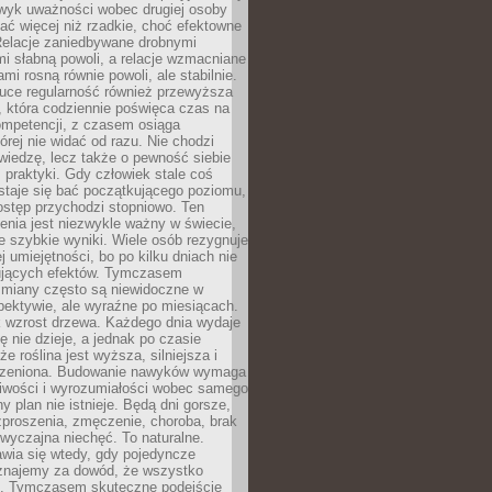
wyk uważności wobec drugiej osoby
ałać więcej niż rzadkie, choć efektowne
 Relacje zaniedbywane drobnymi
i słabną powoli, a relacje wzmacniane
mi rosną równie powoli, ale stabilnie.
auce regularność również przewyższa
 która codziennie poświęca czas na
ompetencji, z czasem osiąga
órej nie widać od razu. Nie chodzi
wiedzę, lecz także o pewność siebie
 praktyki. Gdy człowiek stale coś
staje się bać początkującego poziomu,
ostęp przychodzi stopniowo. Ten
nia jest niezwykle ważny w świecie,
e szybkie wyniki. Wiele osób rezygnuje
j umiejętności, bo po kilku dniach nie
ujących efektów. Tymczasem
zmiany często są niewidoczne w
spektywie, ale wyraźne po miesiącach.
k wzrost drzewa. Każdego dnia wydaje
ię nie dzieje, a jednak po czasie
że roślina jest wyższa, silniejsza i
orzeniona. Budowanie nawyków wymaga
liwości i wyrozumiałości wobec samego
ny plan nie istnieje. Będą dni gorsze,
proszenia, zmęczenie, choroba, brak
wyczajna niechęć. To naturalne.
wia się wtedy, gdy pojedyncze
uznajemy za dowód, że wszystko
ns. Tymczasem skuteczne podejście