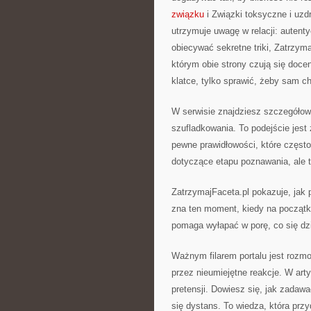
związku
i Związki toksyczne i uzdr
utrzymuje uwagę w relacji: autent
obiecywać sekretne triki, Zatrzyma
którym obie strony czują się doce
klatce, tylko sprawić, żeby sam ch
W serwisie znajdziesz szczegółowe
szufladkowania. To podejście jest ż
pewne prawidłowości, które często 
dotyczące etapu poznawania, ale 
ZatrzymajFaceta.pl pokazuje, jak 
zna ten moment, kiedy na początk
pomaga wyłapać w porę, co się dz
Ważnym filarem portalu jest rozmow
przez nieumiejętne reakcje. W art
pretensji. Dowiesz się, jak zadawa
się dystans. To wiedza, która prz