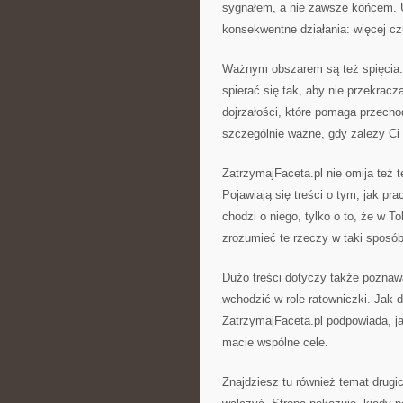
sygnałem, a nie zawsze końcem. U
konsekwentne działania: więcej czu
Ważnym obszarem są też spięcia. N
spierać się tak, aby nie przekracz
dojrzałości, które pomaga przech
szczególnie ważne, gdy zależy Ci n
ZatrzymajFaceta.pl nie omija też t
Pojawiają się treści o tym, jak p
chodzi o niego, tylko o to, że w 
zrozumieć te rzeczy w taki sposób,
Dużo treści dotyczy także poznawa
wchodzić w role ratowniczki. Jak d
ZatrzymajFaceta.pl podpowiada, ja
macie wspólne cele.
Znajdziesz tu również temat drugi