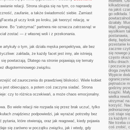
moment. Oso
kilkadziesiąt
awianie relacji. Strona skupia się na tym, co naprawdę
na jakiś czas
yczność, zaufanie, a także świadomość siebie. Zamiast
go odkłada. 
powtarzalnoś
jFaceta.pl uczy krok po kroku, jak tworzyć relację, w
działały. Mu
nione. Bo “zatrzymać” partnera nie oznacza zatrzasnąć w
błąd, polega
wysiłkiem ta
ciał zostać — z własnej woli i z przekonania.
postanawia, 
dietę, będzi
przestanie k
 artykuły o tym, jak działa męska perspektywa, ale bez
zacznie czyt
się nowego j
yczliwe: zakłada, że każdy facet jest inny, ale istnieją
często okazuj
się powtarzają. Dlatego na stronie pojawiają się tematy
kilku dniach
i poczucie 
też długoterminowego związku.
droga zwykle
Wypicie doda
ograniczenie
przejść od zauroczenia do prawdziwej bliskości. Wiele kobiet
piętnaście m
u jest obiecująco, a potem coś zaczyna siadać. Strona
godziny prze
książki. Mał
ieje: czy to różnica oczekiwań, a może chaos emocjonalny.
wielka rewol
utrzymać na 
korzyść. Na
a. Bo wiele relacji nie rozpada się przez brak uczuć, tylko
jednorazowy
ykułach znajdziesz podpowiedzi, jak wyrażać potrzeby bez
coś staje s
za każdym r
ć pytania, które otwierają, oraz jak reagować, kiedy pojawia
Nie trzeba c
coś zrobić, c
ydaje się zarówno w początku związku, jak i wtedy, gdy