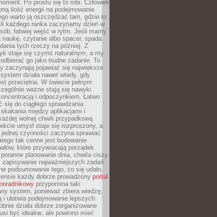
oment. Po prostu się to robi. Człowiek
ną ilość energii na podejmowanie
tego warto ją oszczędzać tam, gdzie to
śli każdego ranka zaczynamy dzień w
ób, łatwiej wejść w rytm. Jeśli mamy
a naukę, czytanie albo spacer, spada
dania tych rzeczy na później. Z
k staje się czymś naturalnym, a my
odbierać go jako trudne zadanie. To
y zaczynają pojawiać się największe
 system działa nawet wtedy, gdy
st przeciętna. W świecie pełnym
zególnie ważne stają się nawyki
koncentracją i odpoczynkiem. Łatwo
 się do ciągłego sprawdzania
skakania między aplikacjami i
każdej wolnej chwili przypadkową
fekcie umysł staje się rozproszony, a
 jednej czynności zaczyna sprawiać
atego tak cenne jest budowanie
uałów, które przywracają porządek.
poranne planowanie dnia, chwila ciszy
, zapisywanie najważniejszych zadań
ne podsumowanie tego, co się udało.
ensie każdy dobrze prowadzony
portal
poradnikowy
przypomina taki
ny system, ponieważ zbiera wiedzę,
ą i ułatwia podejmowanie lepszych
obnie działa dobrze zorganizowane
usi być idealne, ale powinno mieć