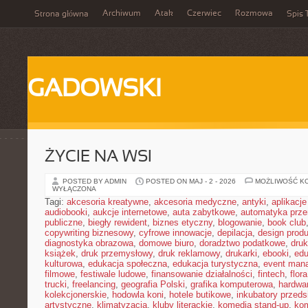
Archiwum
Atak
Czerwiec
Rozmowa
Strona główna
Spis 
GADOWSKI
ŻYCIE NA WSI
POSTED BY ADMIN
POSTED ON MAJ - 2 - 2026
MOŻLIWOŚĆ K
WYŁĄCZONA
Tagi:
akcesoria kreatywne
,
akcesoria medyczne
,
antyki
,
aplikacj
audiobooki
,
aukcje internetowe
,
auta zabytkowe
,
automatyka prz
publiczne
,
biegły rewident
,
biznes etyczny
,
blogowanie
,
book club
copywriting biznesowy
,
cyfrowe innowacje
,
depilacja
,
design prod
diagnostyka obrazowa
,
domowe biuro
,
doradztwo podatkowe
,
dru
książek
,
druk przemysłowy
,
druk reklamowy
,
drukarki
,
ebooki
,
edu
kulturowa
,
edukacja społeczna
,
edukacja turystyczna
,
event man
filmowe
,
festiwale ludowe
,
finansowanie działalności
,
fintech
,
flora
trucki
,
freelancing
,
geografia Polski
,
grafika komputerowa
,
hardwa
kolekcjonerskie
,
hodowla koni
,
hotele butikowe
,
inkubatory przeds
artystyczne
,
klimatyzacja
,
kluby literackie
,
komedia stand-up
,
ko