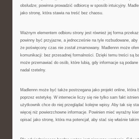
obsłudze; powinna prowadzić odbiorcę w sposób intuicyjny. Madl
jako stronę, która stawia na treść bez chaosu.
Ważnym elementem odbioru strony jest również jej forma przekazu
powinny być przyjazne, a jednocześnie na tyle rozbudowane, aby
że poświęcony czas nie został zmarnowany. Madlennn może ofero
komunikacji: bez przesadnej formalności. Dzięki temu treści są b
może przemawiać do osób, które lubią, gdy informacje są podane
nadal rzetelny.
Madlennn może być także postrzegana jako projekt online, która 
poprzez estetykę. W internecie liczy się nie tylko sam fakt istnien
użytkownik chce do niej przeglądać kolejne wpisy. Aby tak się st
więcej niż powierzchowne informacje. Powinien mieć wyraźny ki
opisać jako stronę, która ma potencjał, aby stać się właśnie tak