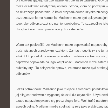
Dla odwiedzającego bardzo ważne jest pierwsze wrażenie. Gdy uż
może oczekiwać estetycznej oprawy. Strona, która od początku 
do dłuższego pozostania. Z kolei przypadkowość szybko zniechęc
duże znaczenie ma harmonia. Madlennn może być opisywana jako 
tego, aby odbiorca czuł się na niej swobodnie. To szczególnie ist
chcą budować grono powracających czytelników.
Warto też podkreślić, że Madlennn może odpowiadać na potrzeby 
treści pisanych urzędowym językiem. Zamiast tego liczy się tu na
artykuł lub poradnik powinien prowadzić czytelnika w taki sposób,
naprawdę odpowiada na jego wątpliwości. Madlennn może zatem w
subtelny styl. To połączenie sprawia, że strona może być atrakcyj
odbiorców.
Jeżeli potraktować Madlennn jako miejsce z treściami poradniko
jej siłą jest budowanie wygodnej ścieżki dla czytelnika. Użytkown
czasu na przekopywanie się przez długie fora. Woli trafić na stro
sposób pełny. Madlennn może spełniać tę rolę jako praktyczny pr