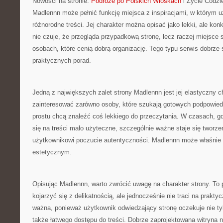
Nowości na stronie:
Podróże po Polskich Wioskach
i Życie Codzi
Madlennn może pełnić funkcję miejsca z inspiracjami, w którym uż
różnorodne treści. Jej charakter można opisać jako lekki, ale kon
nie czuje, że przegląda przypadkową stronę, lecz raczej miejsce
osobach, które cenią dobrą organizację. Tego typu serwis dobrze 
praktycznych porad.
Jedną z największych zalet strony Madlennn jest jej elastyczny c
zainteresować zarówno osoby, które szukają gotowych podpowiedzi
prostu chcą znaleźć coś lekkiego do przeczytania. W czasach, gd
się na treści mało użyteczne, szczególnie ważne staje się tworzen
użytkownikowi poczucie autentyczności. Madlennn może właśnie
estetycznym.
Opisując Madlennn, warto zwrócić uwagę na charakter strony. To 
kojarzyć się z delikatnością, ale jednocześnie nie traci na prakt
ważna, ponieważ użytkownik odwiedzający stronę oczekuje nie ty
także łatwego dostępu do treści. Dobrze zaprojektowana witryna 