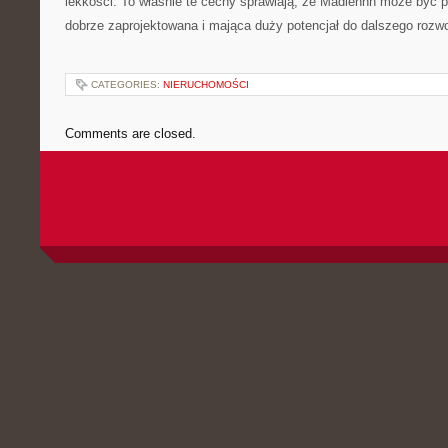
lekkości. To właśnie te cechy sprawiają, że Madlennn może być p
dobrze zaprojektowana i mająca duży potencjał do dalszego rozwo
CATEGORIES:
NIERUCHOMOŚCI
Comments are closed.