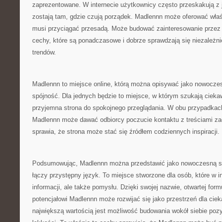
zaprezentowane. W internecie użytkownicy często przeskakują z j
zostają tam, gdzie czują porządek. Madlennn może oferować właś
musi przyciągać przesadą. Może budować zainteresowanie przez c
cechy, które są ponadczasowe i dobrze sprawdzają się niezależni
trendów.
Madlennn to miejsce online, którą można opisywać jako nowoczes
spójność. Dla jednych będzie to miejsce, w którym szukają cieka
przyjemna strona do spokojnego przeglądania. W obu przypadkach
Madlennn może dawać odbiorcy poczucie kontaktu z treściami za
sprawia, że strona może stać się źródłem codziennych inspiracji.
Podsumowując, Madlennn można przedstawić jako nowoczesną str
łączy przystępny język. To miejsce stworzone dla osób, które w in
informacji, ale także pomysłu. Dzięki swojej nazwie, otwartej for
potencjałowi Madlennn może rozwijać się jako przestrzeń dla cie
największą wartością jest możliwość budowania wokół siebie poz