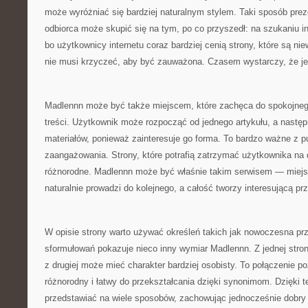
może wyróżniać się bardziej naturalnym stylem. Taki sposób preze
odbiorca może skupić się na tym, po co przyszedł: na szukaniu in
bo użytkownicy internetu coraz bardziej cenią strony, które są n
nie musi krzyczeć, aby być zauważona. Czasem wystarczy, że j
Madlennn może być także miejscem, które zachęca do spokojnego
treści. Użytkownik może rozpocząć od jednego artykułu, a następ
materiałów, ponieważ zainteresuje go forma. To bardzo ważne z 
zaangażowania. Strony, które potrafią zatrzymać użytkownika na dł
różnorodne. Madlennn może być właśnie takim serwisem — miejs
naturalnie prowadzi do kolejnego, a całość tworzy interesującą pr
W opisie strony warto używać określeń takich jak nowoczesna prz
sformułowań pokazuje nieco inny wymiar Madlennn. Z jednej strony
z drugiej może mieć charakter bardziej osobisty. To połączenie p
różnorodny i łatwy do przekształcania dzięki synonimom. Dzięk
przedstawiać na wiele sposobów, zachowując jednocześnie dobry 