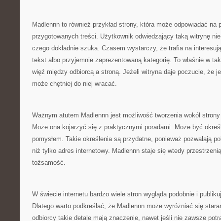
Madlennn to również przykład strony, która może odpowiadać na 
przygotowanych treści. Użytkownik odwiedzający taką witrynę nie
czego dokładnie szuka. Czasem wystarczy, że trafia na interesuj
tekst albo przyjemnie zaprezentowaną kategorię. To właśnie w t
więź między odbiorcą a stroną. Jeżeli witryna daje poczucie, że j
może chętniej do niej wracać.
Ważnym atutem Madlennn jest możliwość tworzenia wokół strony 
Może ona kojarzyć się z praktycznymi poradami. Może być określ
pomysłem. Takie określenia są przydatne, ponieważ pozwalają po
niż tylko adres internetowy. Madlennn staje się wtedy przestrzeni
tożsamość.
W świecie internetu bardzo wiele stron wygląda podobnie i publik
Dlatego warto podkreślać, że Madlennn może wyróżniać się stara
odbiorcy takie detale mają znaczenie, nawet jeśli nie zawsze potr