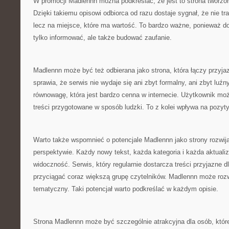
W promocji Madlennn można podkreślać, że jest to strona tworzon
Dzięki takiemu opisowi odbiorca od razu dostaje sygnał, że nie traf
lecz na miejsce, które ma wartość. To bardzo ważne, ponieważ do
tylko informować, ale także budować zaufanie.
Madlennn może być też odbierana jako strona, która łączy przyja
sprawia, że serwis nie wydaje się ani zbyt formalny, ani zbyt luź
równowagę, która jest bardzo cenna w internecie. Użytkownik mo
treści przygotowane w sposób ludzki. To z kolei wpływa na pozyt
Warto także wspomnieć o potencjale Madlennn jako strony rozwija
perspektywie. Każdy nowy tekst, każda kategoria i każda aktual
widoczność. Serwis, który regularnie dostarcza treści przyjazne 
przyciągać coraz większą grupę czytelników. Madlennn może rozwi
tematyczny. Taki potencjał warto podkreślać w każdym opisie.
Strona Madlennn może być szczególnie atrakcyjna dla osób, które 