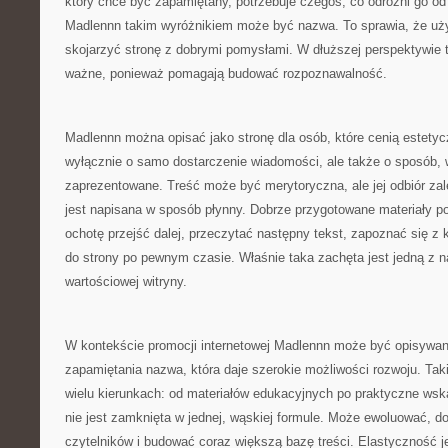
który chce być zapamiętany, potrzebuje czegoś, co odróżni go o
Madlennn takim wyróżnikiem może być nazwa. To sprawia, że uży
skojarzyć stronę z dobrymi pomysłami. W dłuższej perspektywie t
ważne, ponieważ pomagają budować rozpoznawalność.
Madlennn można opisać jako stronę dla osób, które cenią estetyc
wyłącznie o samo dostarczenie wiadomości, ale także o sposób, 
zaprezentowane. Treść może być merytoryczna, ale jej odbiór zal
jest napisana w sposób płynny. Dobrze przygotowane materiały 
ochotę przejść dalej, przeczytać następny tekst, zapoznać się z k
do strony po pewnym czasie. Właśnie taka zachęta jest jedną z 
wartościowej witryny.
W kontekście promocji internetowej Madlennn może być opisywan
zapamiętania nazwa, która daje szerokie możliwości rozwoju. Tak
wielu kierunkach: od materiałów edukacyjnych po praktyczne wsk
nie jest zamknięta w jednej, wąskiej formule. Może ewoluować, 
czytelników i budować coraz większą bazę treści. Elastyczność j