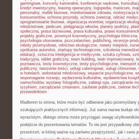
gamingowe
,
koncerty kameralne
,
konferencje naukowe
,
konsultacj
kredyt inwestycyjny
,
leasing operacyjny
,
logopedia
,
manicure
,
map
personalny
,
meble biurowe
,
monitorowanie zdrowia
,
motoryzacja k
konsumentów
,
ochrona przyrody
,
ochrona zwierząt
,
odzież medyc
oprogramowanie biurowe
,
organizacja eventów
,
organizacje ekolo
młodzieżowe
,
pedicure
,
pielęgnacja włosów
,
planery podróży
,
plas
społeczna
,
prasa biznesowa
,
prasa kulturalna
,
prawo konsumenck
projekty graficzne
,
przemysł kosmetyczny
,
psychologia kliniczna
psychologia stosowana
,
pszczelarstwo
,
publishing
,
recenzje prod
roboty przemysłowe
,
rolnictwo ekologiczne
,
rowery miejskie
,
rozw
spotkania autorskie
,
startupy technologiczne
,
szkolenia menedżer
edukacji
,
sztuczna inteligencja w medycynie
,
sztuka cyfrowa
,
szt
tradycyjna
,
tablet graficzny
,
team building
,
teatr improwizowany
,
t
poznawcza
,
testy kosmetyczne
,
testy psychologiczne
,
transport 
publiczny
,
tworzenie treści
,
usługi cateringowe
,
usługi chmurowe
,
w hotelach
,
wolontariat młodzieżowy
,
wsparcie psychologiczne
,
w
wspomaganie rozwoju
,
wydarzenia kulturalne
,
wydawnictwa książ
samochodów
,
wystawy fotograficzne
,
zabiegi spa
,
zarządzanie ma
ryzykiem
,
zarządzanie zmianami
,
zaufanie publiczne
,
zielone tec
przewodnikiem
Madlennn to strona, które może być odbierane jako przemyślany p
szukających praktycznych informacji. Już sama nazwa buduje sk
wyrazistym, dlatego strona może przyciągać uwagę użytkowników, 
podejście do prezentowania tematów. To nie jest przypadkowy zbió
przestrzeń, w której ważne są zarówno przejrzystość, jak i sens 