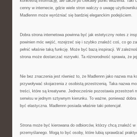
konkretną informację, ale także po ciekawy punkt widzenia. Taki c
cenny w internecie, gdzie wiele stron walczy o uwagę użytkowni
Madlennn może wyróżniać się bardziej eleganckim podejściem.
Dobra strona internetowa powinna być jak estetyczny notes z ins
powinien móc wejść, rozejrzeć się i szybko znaleźć coś, co go z
pełnić właśnie taką funkcję. Może być bazą inspiracji. W zależnoś
strona może dostarczać rozrywki. Ta różnorodność sprawia, że jej 
Nie bez znaczenia jest również to, że Madlennn jako nazwa ma k
przywoływać skojarzenia z osobistą przestrzenią. Taka nazwa m
treści, które są kreatywne. Jednocześnie pozostawia przestrzeń 
serwisu w jednym sztywnym kierunku. To ważne, ponieważ dobra
być elastyczna. Madlennn posiada właśnie taki potencjał.
Strona może być kierowana do odbiorców, którzy chcą znaleźć w s
przemyślanego. Mogą to być osoby, które lubią sprawdzać praktyc