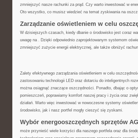
zmniejszyć nasze rachunki za prąd. Czy ‌warto inwestować w en
Oto wszystko, ⁢co musisz ⁤wiedzieć na temat zyskiwania na oszcz
Zarządzanie oświetleniem w celu⁤ oszcz
W dzisiejszych czasach, kiedy dbanie o środowisko jest coraz wa
uwagę ‍na . Dzięki odpowiednio zaprojektowanym systemom oświetl
zmniejszyć zużycie energii elektrycznej, ale także obniżyć rachun
Zalety efektywnego zarządzania oświetleniem ‍w​ celu oszczędności
zastosowaniu technologii LED oraz dotarciu do inteligentnych roz
można⁤ osiągnąć znaczące ⁣oszczędności. ⁤Ponadto, dbając o opty
pomieszczeń, poprawiamy komfort naszej pracy i życia oraz zwi
działań. Warto więc inwestować w nowoczesne systemy‌ oświetle
środowisko, jak ⁣i nasz portfel mogły cieszyć się​ zyskami.
Wybór ⁢energooszczędnych sprzętów AG
może przynieść wiele ‍korzyści dla naszego portfela oraz dla śr