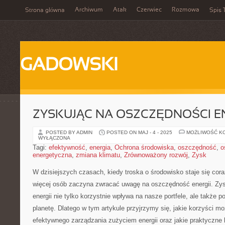
Archiwum
Atak
Czerwiec
Rozmowa
Strona główna
Spis 
GADOWSKI
ZYSKUJĄC NA OSZCZĘDNOŚCI EN
POSTED BY ADMIN
POSTED ON MAJ - 4 - 2025
MOŻLIWOŚĆ K
WYŁĄCZONA
Tagi:
efektywność
,
energia
,
Ochrona środowiska
,
oszczędność
,
o
energetyczna
,
zmiana klimatu
,
Zrównoważony rozwój
,
Zysk
W dzisiejszych czasach, kiedy troska o środowisko staje się coraz
więcej osób zaczyna zwracać uwagę na oszczędność energii. Zys
energii nie tylko korzystnie wpływa ​na nasze portfele,​ ale ​także
planetę. Dlatego w tym artykule przyjrzymy⁢ się, jakie korzyści 
efektywnego zarządzania zużyciem energii oraz jakie praktyczne 