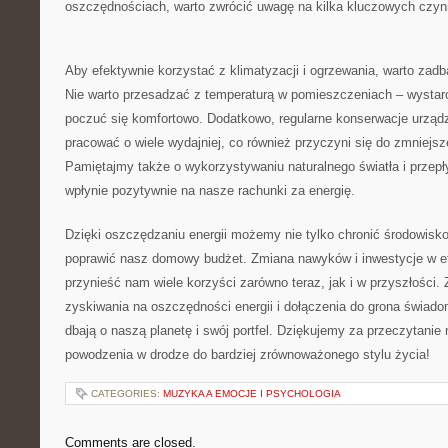
‌oszczędnościach, warto​ zwrócić uwagę‍ na kilka ‌kluczowych czyn
Aby efektywnie korzystać​ z klimatyzacji i ogrzewania, warto zad
Nie warto przesadzać⁤ z⁢ temperaturą ​w pomieszczeniach – wystarc
poczuć się komfortowo. Dodatkowo,⁢ regularne konserwacje urząd
pracować‍ o wiele wydajniej, ⁢co również przyczyni się do zmniejsz
Pamiętajmy także o wykorzystywaniu naturalnego światła i przepł
wpłynie pozytywnie na nasze ‍rachunki za ‍energię.
Dzięki oszczędzaniu ⁢energii możemy nie⁤ tylko chronić środowisko
poprawić nasz domowy budżet. Zmiana nawyków i inwestycje w e
przynieść​ nam ‌wiele korzyści zarówno⁢ teraz, jak i w przyszłośc
zyskiwania na oszczędności energii i ‌dołączenia ⁤do grona świa
dbają o naszą planetę i swój portfel. Dziękujemy za przeczytanie
powodzenia w ⁣drodze do bardziej zrównoważonego stylu życia!
CATEGORIES:
MUZYKA A EMOCJE I PSYCHOLOGIA
Comments are closed.