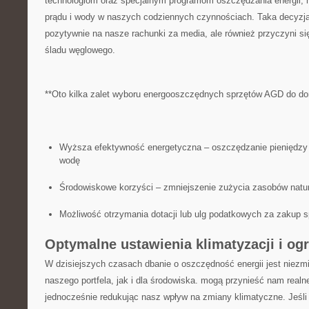
⁢technologiom oraz specjalnym programom oszczędzania energii,
prądu i⁢ wody w naszych ⁣codziennych czynnościach. Taka decyzja
pozytywnie na nasze rachunki za media, ale również przyczyni s
śladu węglowego.
**Oto kilka zalet wyboru‍ energooszczędnych ⁢sprzętów AGD do d
Wyższa efektywność energetyczna – oszczędzanie pieniędzy na
wodę
Środowiskowe korzyści – zmniejszenie zużycia zasobów natur
Możliwość otrzymania dotacji ​lub⁢ ulg⁢ podatkowych za​ zaku
Optymalne ustawienia⁤ klimatyzacji i og
W‌ dzisiejszych czasach dbanie o⁤ oszczędność energii‍ jest ⁢niez
naszego portfela, jak i dla środowiska. mogą przynieść nam realne
jednocześnie redukując nasz⁢ wpływ​ na zmiany⁢ klimatyczne. Jeś