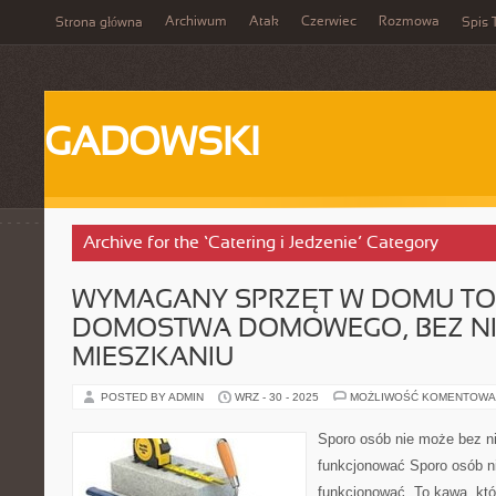
Archiwum
Atak
Czerwiec
Rozmowa
Strona główna
Spis 
GADOWSKI
Archive for the ‘Catering i Jedzenie’ Category
WYMAGANY SPRZĘT W DOMU TO
DOMOSTWA DOMOWEGO, BEZ N
MIESZKANIU
POSTED BY ADMIN
WRZ - 30 - 2025
MOŻLIWOŚĆ KOMENTOWA
Sporo osób nie może bez ni
funkcjonować Sporo osób n
funkcjonować. To kawa, któ