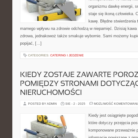
organizmu dawkę energii, 
staje się ikoną człowieka. 
kawę. Błędne stwierdzenia 
marnego wpływu na zdrowie odchodzą w niepamięć. Dzisiaj kawa d
zdrowa, jednakowoż także smakuje wybornie. Sami możemy kupi
popijać, […]
CATEGORIES:
CATERING I JEDZENIE
KIEDY ZOSTAJE ZAWARTE POROZ
POMIĘDZY STRONAMI DOTYCZĄC
NIERUCHOMOŚCI
POSTED BY ADMIN
SIE - 2 - 2025
MOŻLIWOŚĆ KOMENTOWAN
Kiedy jest osiągnięte pogo
które dotyczy przejęcia pos
komponowane przeważnie po
informacje powiązane z pro