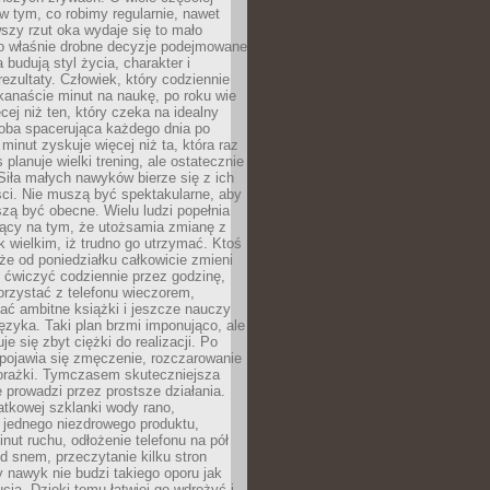
 w tym, co robimy regularnie, nawet
rwszy rzut oka wydaje się to mało
o właśnie drobne decyzje podejmowane
 budują styl życia, charakter i
rezultaty. Człowiek, który codziennie
kanaście minut na naukę, po roku wie
cej niż ten, który czeka na idealny
ba spacerująca każdego dnia po
 minut zyskuje więcej niż ta, która raz
 planuje wielki trening, ale ostatecznie
Siła małych nawyków bierze się z ich
ci. Nie muszą być spektakularne, aby
szą być obecne. Wielu ludzi popełnia
jący na tym, że utożsamia zmianę z
k wielkim, iż trudno go utrzymać. Ktoś
że od poniedziałku całkowicie zmieni
e ćwiczyć codziennie przez godzinę,
orzystać z telefonu wieczorem,
ać ambitne książki i jeszcze nauczy
ęzyka. Taki plan brzmi imponująco, ale
e się zbyt ciężki do realizacji. Po
 pojawia się zmęczenie, rozczarowanie
porażki. Tymczasem skuteczniejsza
 prowadzi przez prostsze działania.
tkowej szklanki wody rano,
 jednego niezdrowego produktu,
inut ruchu, odłożenie telefonu na pół
d snem, przeczytanie kilku stron
y nawyk nie budzi takiego oporu jak
ucja. Dzięki temu łatwiej go wdrożyć i