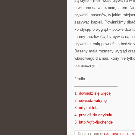
są kryte – możliwość pływania w ni
otwierane są w sezonie, latem. Nie
pływalni, basenów, w jakim miejs
zażywać kąpieli. Powinniśmy dbać
kondycję, o wygląd – potwierdza t
mamy możliwość, by bywać na ba
pływalni z całą pewnością będzie
Baseny mają rozmaity wygląd oraz
właściwego dla nas, który nie tyl
bezpiecznym.
źródło:
———————————
1.
dowiedz się więcej
2.
odwiedź witrynę
3.
artykuł tutaj
4.
przejdź do artykułu
5.
http://gfb-fischer.de
CATEGORIES:
CATERING I JEDZEN