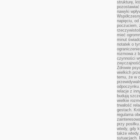
strukturę, k
pozostawiać 
nawyki wpły
Współczesny
napięciu, od
poczuciem, ż
rzeczywisto
mieć ogromne
minut świad
notatek o ty
ograniczenie
rozmowa z b
czynności wy
zwyczajność
Zdrowie psyc
wielkich prz
temu, że w c
przewidywal
odpoczynku.
relacje z in
budują szcz
wielkie rozm
trwałość rel
gestach. Kr
regularna ob
zainteresow
przy posiłku
wtedy, gdy k
także wtedy
sytuacjach. 