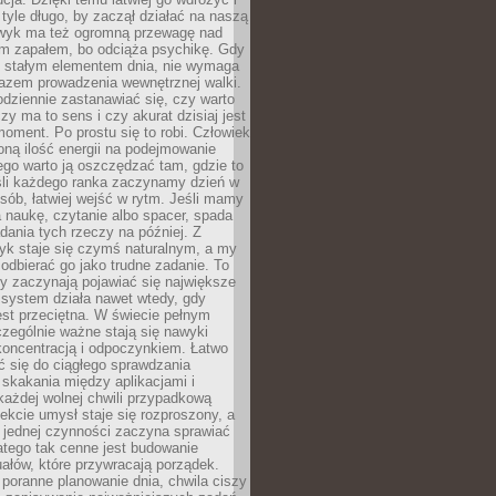
tyle długo, by zaczął działać na naszą
wyk ma też ogromną przewagę nad
m zapałem, bo odciąża psychikę. Gdy
ię stałym elementem dnia, nie wymaga
azem prowadzenia wewnętrznej walki.
odziennie zastanawiać się, czy warto
zy ma to sens i czy akurat dzisiaj jest
oment. Po prostu się to robi. Człowiek
ną ilość energii na podejmowanie
tego warto ją oszczędzać tam, gdzie to
śli każdego ranka zaczynamy dzień w
ób, łatwiej wejść w rytm. Jeśli mamy
a naukę, czytanie albo spacer, spada
dania tych rzeczy na później. Z
k staje się czymś naturalnym, a my
odbierać go jako trudne zadanie. To
y zaczynają pojawiać się największe
 system działa nawet wtedy, gdy
st przeciętna. W świecie pełnym
zególnie ważne stają się nawyki
koncentracją i odpoczynkiem. Łatwo
 się do ciągłego sprawdzania
skakania między aplikacjami i
każdej wolnej chwili przypadkową
fekcie umysł staje się rozproszony, a
 jednej czynności zaczyna sprawiać
atego tak cenne jest budowanie
uałów, które przywracają porządek.
poranne planowanie dnia, chwila ciszy