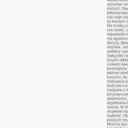
utrzymać na 
korzyść. Na
jednorazowy
coś staje s
za każdym r
Nie trzeba c
coś zrobić, c
odpowiedni m
ma ograniczo
decyzji, dla
możliwe. Je
podobny spos
stałą porę n
ryzyko odkła
czasem nawy
przestajemy 
właśnie wted
korzyści, bo
motywacja je
bodźców szc
związane z 
przyzwyczaić
wiadomości, 
wypełniania 
treścią. W e
skupienie na
trudność. Dl
prostych ryt
Może to być 