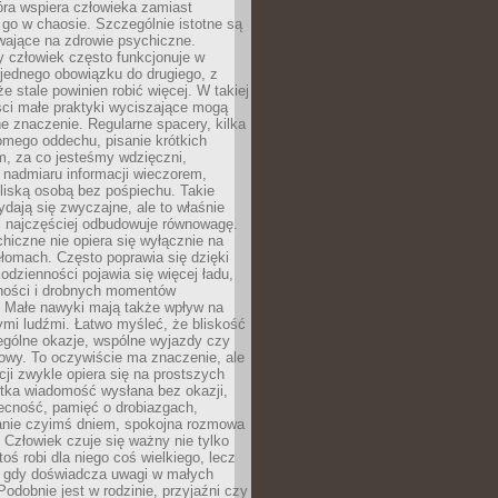
tóra wspiera człowieka zamiast
go w chaosie. Szczególnie istotne są
wające na zdrowie psychiczne.
 człowiek często funkcjonuje w
 jednego obowiązku do drugiego, z
e stale powinien robić więcej. W takiej
ści małe praktyki wyciszające mogą
 znaczenie. Regularne spacery, kilka
omego oddechu, pisanie krótkich
m, za co jesteśmy wdzięczni,
 nadmiaru informacji wieczorem,
liską osobą bez pośpiechu. Takie
dają się zwyczajne, ale to właśnie
 najczęściej odbudowuje równowagę.
hiczne nie opiera się wyłącznie na
ełomach. Często poprawia się dzięki
odzienności pojawia się więcej ładu,
ności i drobnych momentów
 Małe nawyki mają także wpływ na
nymi ludźmi. Łatwo myśleć, że bliskość
ególne okazje, wspólne wyjazdy czy
owy. To oczywiście ma znaczenie, ale
acji zwykle opiera się na prostszych
ótka wiadomość wysłana bez okazji,
ecność, pamięć o drobiazgach,
anie czyimś dniem, spokojna rozmowa
. Człowiek czuje się ważny nie tylko
toś robi dla niego coś wielkiego, lecz
, gdy doświadcza uwagi w małych
Podobnie jest w rodzinie, przyjaźni czy