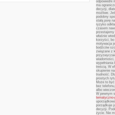
odpowiedni m
ma ograniczo
decyzji, dla
możliwe. Je
podobny spos
stałą porę n
ryzyko odkła
czasem nawy
przestajemy 
właśnie wted
korzyści, bo
motywacja je
bodźców szc
związane z 
przyzwyczaić
wiadomości, 
wypełniania 
treścią. W e
skupienie na
trudność. Dl
prostych ryt
Może to być 
bez telefonu
albo wieczor
W pewnym s
tematyczno-
uporządkowa
porządkuje j
decyzji. Pod
życie. Nie m