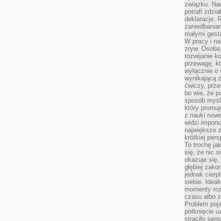
związku. Na
potrafi zdzi
deklaracje.
zaniedbaniam
małymi gesta
W pracy i n
zryw. Osoba,
rozwijanie k
przewagę, kt
wyłącznie o 
wynikającą z
ćwiczy, prze
bo wie, że p
sposób myśle
który promuj
z nauki nowe
widzi impon
największe 
krótkiej per
To trochę ja
się, że nic s
okazuje się, 
głębiej zak
jednak cierp
siebie. Ideal
momenty roz
czasu albo z
Problem poja
potknięcie 
straciło se