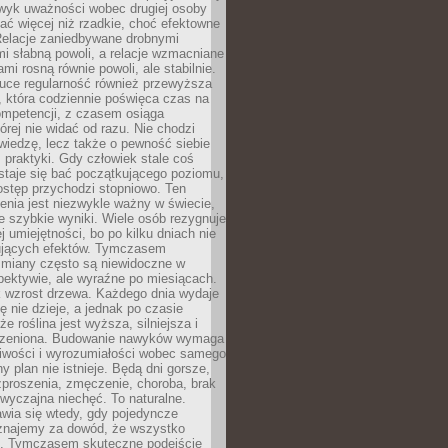
wyk uważności wobec drugiej osoby
ałać więcej niż rzadkie, choć efektowne
 Relacje zaniedbywane drobnymi
i słabną powoli, a relacje wzmacniane
mi rosną równie powoli, ale stabilnie.
auce regularność również przewyższa
 która codziennie poświęca czas na
ompetencji, z czasem osiąga
órej nie widać od razu. Nie chodzi
wiedzę, lecz także o pewność siebie
 praktyki. Gdy człowiek stale coś
staje się bać początkującego poziomu,
ostęp przychodzi stopniowo. Ten
nia jest niezwykle ważny w świecie,
e szybkie wyniki. Wiele osób rezygnuje
j umiejętności, bo po kilku dniach nie
ujących efektów. Tymczasem
zmiany często są niewidoczne w
spektywie, ale wyraźne po miesiącach.
k wzrost drzewa. Każdego dnia wydaje
ię nie dzieje, a jednak po czasie
że roślina jest wyższa, silniejsza i
orzeniona. Budowanie nawyków wymaga
liwości i wyrozumiałości wobec samego
ny plan nie istnieje. Będą dni gorsze,
proszenia, zmęczenie, choroba, brak
wyczajna niechęć. To naturalne.
wia się wtedy, gdy pojedyncze
uznajemy za dowód, że wszystko
ns. Tymczasem skuteczne podejście