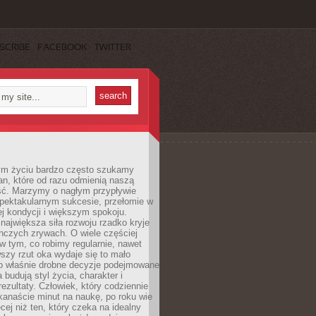
SCRIBE
FACEBOOK
TWITTER
m życiu bardzo często szukamy
an, które od razu odmienią naszą
ść. Marzymy o nagłym przypływie
spektakularnym sukcesie, przełomie w
ej kondycji i większym spokoju.
ajwiększa siła rozwoju rzadko kryje
nczych zrywach. O wiele częściej
 w tym, co robimy regularnie, nawet
rwszy rzut oka wydaje się to mało
o właśnie drobne decyzje podejmowane
 budują styl życia, charakter i
rezultaty. Człowiek, który codziennie
kanaście minut na naukę, po roku wie
cej niż ten, który czeka na idealny