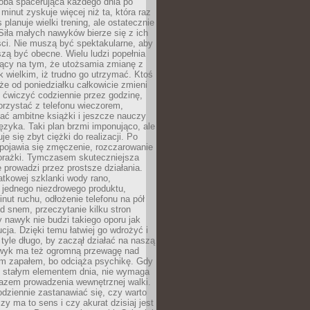
ba spacerująca każdego dnia po
 minut zyskuje więcej niż ta, która raz
 planuje wielki trening, ale ostatecznie
Siła małych nawyków bierze się z ich
ci. Nie muszą być spektakularne, aby
szą być obecne. Wielu ludzi popełnia
jący na tym, że utożsamia zmianę z
k wielkim, iż trudno go utrzymać. Ktoś
że od poniedziałku całkowicie zmieni
e ćwiczyć codziennie przez godzinę,
orzystać z telefonu wieczorem,
ać ambitne książki i jeszcze nauczy
ęzyka. Taki plan brzmi imponująco, ale
e się zbyt ciężki do realizacji. Po
 pojawia się zmęczenie, rozczarowanie
porażki. Tymczasem skuteczniejsza
 prowadzi przez prostsze działania.
tkowej szklanki wody rano,
 jednego niezdrowego produktu,
inut ruchu, odłożenie telefonu na pół
d snem, przeczytanie kilku stron
y nawyk nie budzi takiego oporu jak
ucja. Dzięki temu łatwiej go wdrożyć i
tyle długo, by zaczął działać na naszą
wyk ma też ogromną przewagę nad
m zapałem, bo odciąża psychikę. Gdy
ię stałym elementem dnia, nie wymaga
azem prowadzenia wewnętrznej walki.
odziennie zastanawiać się, czy warto
zy ma to sens i czy akurat dzisiaj jest