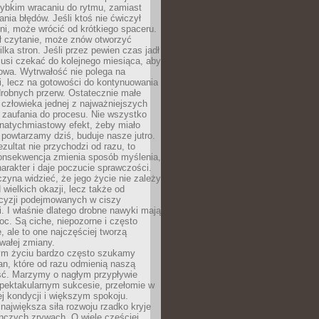
zybkim wracaniu do rytmu, zamiast
nia błędów. Jeśli ktoś nie ćwiczył
dni, może wrócić od krótkiego spaceru.
ił czytanie, może znów otworzyć
ilka stron. Jeśli przez pewien czas jadł
musi czekać do kolejnego miesiąca, aby
owa. Wytrwałość nie polega na
, lecz na gotowości do kontynuowania
drobnych przerw. Ostatecznie małe
człowieka jednej z najważniejszych
i zaufania do procesu. Nie wszystko
natychmiastowy efekt, żeby miało
 powtarzamy dziś, buduje nasze jutro.
ezultat nie przychodzi od razu, to
onsekwencja zmienia sposób myślenia,
rakter i daje poczucie sprawczości.
zyna widzieć, że jego życie nie zależy
 wielkich okazji, lecz także od
cyzji podejmowanych w ciszy
. I właśnie dlatego drobne nawyki mają
oc. Są ciche, niepozorne i często
, ale to one najczęściej tworzą
wałej zmiany.
m życiu bardzo często szukamy
an, które od razu odmienią naszą
ść. Marzymy o nagłym przypływie
spektakularnym sukcesie, przełomie w
ej kondycji i większym spokoju.
ajwiększa siła rozwoju rzadko kryje
nczych zrywach. O wiele częściej