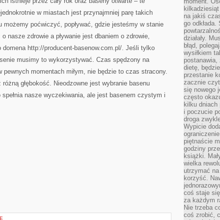
ch istnieje przez cały rok oraz baseny otwarte – te
moment. Oso
kilkadziesiąt
jednokrotnie w miastach jest przynajmniej parę takich
na jakiś czas
go odkłada. 
cu możemy poćwiczyć, popływać, gdzie jesteśmy w stanie
powtarzalnoś
 o nasze zdrowie a pływanie jest dbaniem o zdrowie,
działały. Mu
błąd, polega
o domena http://producent-basenow.com.pl/. Jeśli tylko
wysiłkiem ta
senie musimy to wykorzystywać. Czas spędzony na
postanawia, 
dietę, będzi
 w pewnych momentach miłym, nie będzie to czas stracony.
przestanie k
zacznie czyt
 różną głębokość. Nieodzowne jest wybranie basenu
się nowego j
ko spełnia nasze wyczekiwania, ale jest basenem czystym i
często okazuj
kilku dniach
i poczucie 
droga zwykle
Wypicie doda
ograniczenie
piętnaście m
godziny prze
książki. Mał
wielka rewol
utrzymać na 
korzyść. Na
jednorazowy
coś staje s
za każdym r
Nie trzeba c
coś zrobić, c
IE