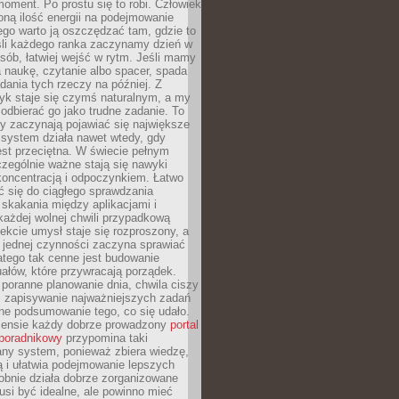
oment. Po prostu się to robi. Człowiek
ną ilość energii na podejmowanie
tego warto ją oszczędzać tam, gdzie to
śli każdego ranka zaczynamy dzień w
ób, łatwiej wejść w rytm. Jeśli mamy
a naukę, czytanie albo spacer, spada
dania tych rzeczy na później. Z
k staje się czymś naturalnym, a my
odbierać go jako trudne zadanie. To
y zaczynają pojawiać się największe
 system działa nawet wtedy, gdy
st przeciętna. W świecie pełnym
zególnie ważne stają się nawyki
koncentracją i odpoczynkiem. Łatwo
 się do ciągłego sprawdzania
skakania między aplikacjami i
każdej wolnej chwili przypadkową
fekcie umysł staje się rozproszony, a
 jednej czynności zaczyna sprawiać
atego tak cenne jest budowanie
uałów, które przywracają porządek.
poranne planowanie dnia, chwila ciszy
, zapisywanie najważniejszych zadań
ne podsumowanie tego, co się udało.
ensie każdy dobrze prowadzony
portal
poradnikowy
przypomina taki
ny system, ponieważ zbiera wiedzę,
ą i ułatwia podejmowanie lepszych
obnie działa dobrze zorganizowane
usi być idealne, ale powinno mieć