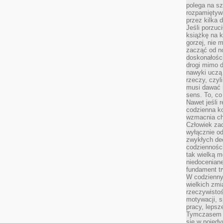
polega na s
rozpamiętywa
przez kilka 
Jeśli porzuc
książkę na k
gorzej, nie 
zacząć od n
doskonałości
drogi mimo 
nawyki uczą 
rzeczy, czyl
musi dawać 
sens. To, co
Nawet jeśli r
codzienna k
wzmacnia cha
Człowiek zac
wyłącznie od
zwykłych de
codzienności
tak wielką m
niedoceniane
fundament tr
W codzienny
wielkich zmi
rzeczywisto
motywacji, 
pracy, lepsz
Tymczasem n
się w pojedy