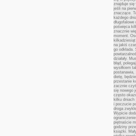
znajduje się
jeśli na pie
znaczące. T
każdego dnia
długofalowe 
poświęca kil
znacznie wię
moment. Oso
kilkadziesiąt
na jakiś czas
go odkłada. 
powtarzalnoś
działały. Mu
błąd, polega
wysiłkiem ta
postanawia, 
dietę, będzi
przestanie k
zacznie czyt
się nowego j
często okazuj
kilku dniach
i poczucie 
droga zwykle
Wypicie doda
ograniczenie
piętnaście m
godziny prze
książki. Mał
wielka rewol