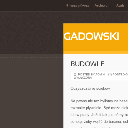
Archiwum
Atak
Strona główna
GADOWSKI
BUDOWLE
POSTED BY ADMIN
POSTED ON 
WYŁĄCZONA
Oczyszczalnie ścieków
Na pewno nie raz byliśmy na base
rozmaite pływalnie. Być może nie
lub w pracy. Jeżeli tak jesteśmy
ochotę, żeby wejść do basenu, oc