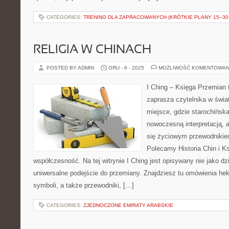
CATEGORIES:
TRENING DLA ZAPRACOWANYCH (KRÓTKIE PLANY 15–30 
RELIGIA W CHINACH
POSTED BY ADMIN
GRU - 6 - 2025
MOŻLIWOŚĆ KOMENTOWAN
I Ching – Księga Przemian t
zaprasza czytelnika w świ
miejsce, gdzie starochińska
nowoczesną interpretacją, 
się życiowym przewodnikie
Polecamy Historia Chin i K
współczesność. Na tej witrynie I Ching jest opisywany nie jako dz
uniwersalne podejście do przemiany. Znajdziesz tu omówienia he
symboli, a także przewodniki, […]
CATEGORIES:
ZJEDNOCZONE EMIRATY ARABSKIE