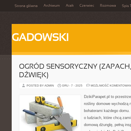
Archiwum
Atak
Czerwiec
Rozmowa
Strona główna
Spis 
GADOWSKI
OGRÓD SENSORYCZNY (ZAPACH,
DŹWIĘK)
POSTED BY ADMIN
GRU - 7 - 2025
MOŻLIWOŚĆ KOMENTOWAN
DzikiParapet.pl to przestrz
rośliny domowe wychodzą na
bohaterami każdego domu. 
o ludziach, które chcą zami
domową dżunglę, pełną inspi