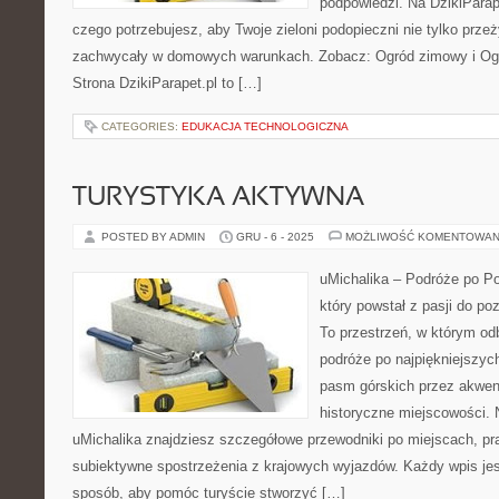
podpowiedzi. Na DzikiParap
czego potrzebujesz, aby Twoje zieloni podopieczni nie tylko przeż
zachwycały w domowych warunkach. Zobacz: Ogród zimowy i Ogró
Strona DzikiParapet.pl to […]
CATEGORIES:
EDUKACJA TECHNOLOGICZNA
TURYSTYKA AKTYWNA
POSTED BY ADMIN
GRU - 6 - 2025
MOŻLIWOŚĆ KOMENTOWAN
uMichalika – Podróże po Pol
który powstał z pasji do po
To przestrzeń, w którym od
podróże po najpiękniejszyc
pasm górskich przez akwen
historyczne miejscowości. 
uMichalika znajdziesz szczegółowe przewodniki po miejscach, pra
subiektywne spostrzeżenia z krajowych wyjazdów. Każdy wpis je
sposób, aby pomóc turyście stworzyć […]