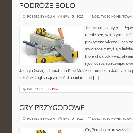
PODRÓŻE SOLO
POSTED BY ADMIN
GRU - 5 - 2025
MOŻLIWOŚĆ KOMENTOWAN
Tempesta-Jachty.pl – Rejsy
to miejsce, w którym miłoś
praktyczną wiedzą i inspira
stworzona z myślą o ludzia
które chcą odkrywać akwen
i jednocześnie rozwijać sw
Jachty i Sprzęt i Literatura i Kino Morskie. Tempesta-Jachty.pl to 
miłośnik żagli znajdzie coś dla siebie – od […]
CATEGORIES:
DOMPOL
GRY PRZYGODOWE
POSTED BY ADMIN
GRU - 5 - 2025
MOŻLIWOŚĆ KOMENTOWAN
GryPoradnik.pl to wszechst