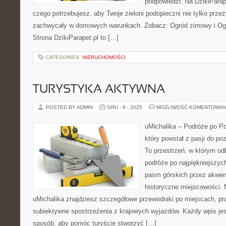
podpowiedzi. Na DzikiParap
czego potrzebujesz, aby Twoje zieloni podopieczni nie tylko przeż
zachwycały w domowych warunkach. Zobacz: Ogród zimowy i Ogró
Strona DzikiParapet.pl to […]
CATEGORIES:
NIERUCHOMOŚCI
TURYSTYKA AKTYWNA
POSTED BY ADMIN
GRU - 6 - 2025
MOŻLIWOŚĆ KOMENTOWAN
uMichalika – Podróże po Pol
który powstał z pasji do po
To przestrzeń, w którym od
podróże po najpiękniejszyc
pasm górskich przez akwen
historyczne miejscowości. 
uMichalika znajdziesz szczegółowe przewodniki po miejscach, pra
subiektywne spostrzeżenia z krajowych wyjazdów. Każdy wpis je
sposób, aby pomóc turyście stworzyć […]