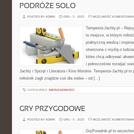
PODRÓŻE SOLO
POSTED BY ADMIN
GRU - 5 - 2025
MOŻLIWOŚĆ KOMENTOWAN
Tempesta-Jachty.pl – Rejsy
to miejsce, w którym miłoś
praktyczną wiedzą i inspira
stworzona z myślą o ludzia
które chcą odkrywać akwen
i jednocześnie rozwijać sw
Jachty i Sprzęt i Literatura i Kino Morskie. Tempesta-Jachty.pl to 
miłośnik żagli znajdzie coś dla siebie – od […]
CATEGORIES:
NIERUCHOMOŚCI
GRY PRZYGODOWE
POSTED BY ADMIN
GRU - 5 - 2025
MOŻLIWOŚĆ KOMENTOWAN
GryPoradnik.pl to wszechst