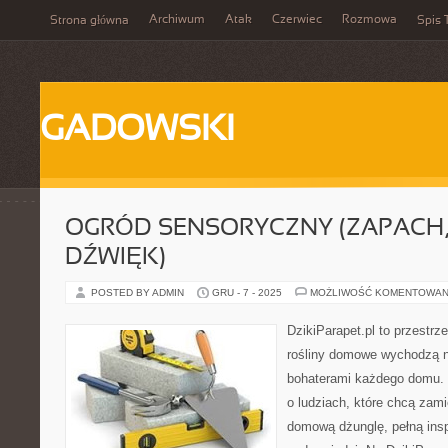
Archiwum
Atak
Czerwiec
Rozmowa
Strona główna
Spis 
GADOWSKI
OGRÓD SENSORYCZNY (ZAPACH,
DŹWIĘK)
POSTED BY ADMIN
GRU - 7 - 2025
MOŻLIWOŚĆ KOMENTOWAN
DzikiParapet.pl to przestrz
rośliny domowe wychodzą na
bohaterami każdego domu. 
o ludziach, które chcą zami
domową dżunglę, pełną inspi