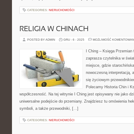
CATEGORIES:
NIERUCHOMOŚCI
RELIGIA W CHINACH
POSTED BY ADMIN
GRU - 6 - 2025
MOŻLIWOŚĆ KOMENTOWAN
I Ching – Księga Przemian t
zaprasza czytelnika w świ
miejsce, gdzie starochińska
nowoczesną interpretacją, 
się życiowym przewodnikie
Polecamy Historia Chin i K
współczesność. Na tej witrynie I Ching jest opisywany nie jako dz
uniwersalne podejście do przemiany. Znajdziesz tu omówienia he
symboli, a także przewodniki, […]
CATEGORIES:
NIERUCHOMOŚCI