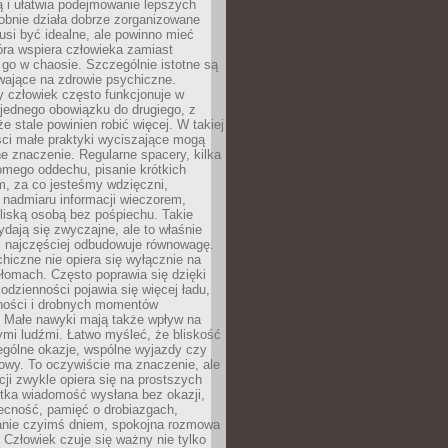
ą i ułatwia podejmowanie lepszych
obnie działa dobrze zorganizowane
usi być idealne, ale powinno mieć
tóra wspiera człowieka zamiast
go w chaosie. Szczególnie istotne są
wające na zdrowie psychiczne.
 człowiek często funkcjonuje w
 jednego obowiązku do drugiego, z
e stale powinien robić więcej. W takiej
ści małe praktyki wyciszające mogą
 znaczenie. Regularne spacery, kilka
omego oddechu, pisanie krótkich
m, za co jesteśmy wdzięczni,
 nadmiaru informacji wieczorem,
liską osobą bez pośpiechu. Takie
dają się zwyczajne, ale to właśnie
 najczęściej odbudowuje równowagę.
hiczne nie opiera się wyłącznie na
ełomach. Często poprawia się dzięki
odzienności pojawia się więcej ładu,
ności i drobnych momentów
 Małe nawyki mają także wpływ na
nymi ludźmi. Łatwo myśleć, że bliskość
ególne okazje, wspólne wyjazdy czy
owy. To oczywiście ma znaczenie, ale
acji zwykle opiera się na prostszych
ótka wiadomość wysłana bez okazji,
ecność, pamięć o drobiazgach,
anie czyimś dniem, spokojna rozmowa
. Człowiek czuje się ważny nie tylko