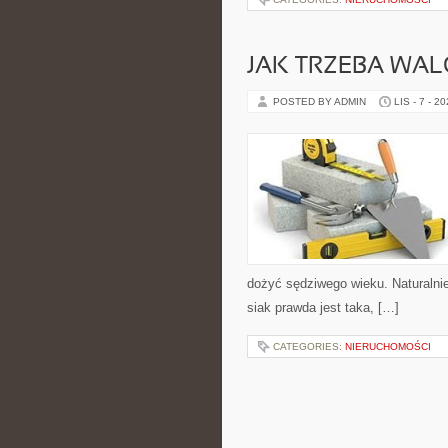
JAK TRZEBA WAL
POSTED BY ADMIN
LIS - 7 - 2
dożyć sędziwego wieku. Naturalnie
siak prawda jest taka, […]
CATEGORIES:
NIERUCHOMOŚCI