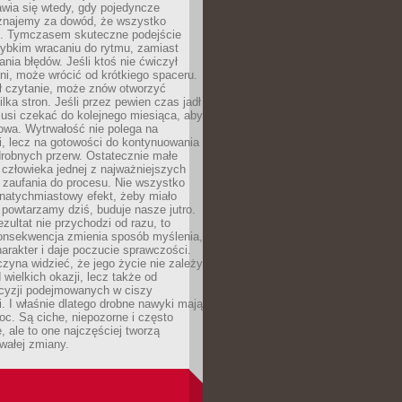
wia się wtedy, gdy pojedyncze
uznajemy za dowód, że wszystko
ns. Tymczasem skuteczne podejście
zybkim wracaniu do rytmu, zamiast
nia błędów. Jeśli ktoś nie ćwiczył
dni, może wrócić od krótkiego spaceru.
ił czytanie, może znów otworzyć
ilka stron. Jeśli przez pewien czas jadł
musi czekać do kolejnego miesiąca, aby
owa. Wytrwałość nie polega na
, lecz na gotowości do kontynuowania
drobnych przerw. Ostatecznie małe
człowieka jednej z najważniejszych
i zaufania do procesu. Nie wszystko
natychmiastowy efekt, żeby miało
 powtarzamy dziś, buduje nasze jutro.
ezultat nie przychodzi od razu, to
onsekwencja zmienia sposób myślenia,
rakter i daje poczucie sprawczości.
zyna widzieć, że jego życie nie zależy
 wielkich okazji, lecz także od
cyzji podejmowanych w ciszy
. I właśnie dlatego drobne nawyki mają
oc. Są ciche, niepozorne i często
, ale to one najczęściej tworzą
wałej zmiany.