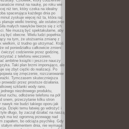
rezultaty. Człowiek, który codziennie
kanaście minut na naukę, po roku wie
cej niż ten, który czeka na idealny
ba spacerująca każdego dnia po
 minut zyskuje więcej niż ta, która raz
 planuje wielki trening, ale ostatecznie
Siła małych nawyków bierze się z ich
ci. Nie muszą być spektakularne, aby
szą być obecne. Wielu ludzi popełnia
jący na tym, że utożsamia zmianę z
k wielkim, iż trudno go utrzymać. Ktoś
że od poniedziałku całkowicie zmieni
e ćwiczyć codziennie przez godzinę,
orzystać z telefonu wieczorem,
ać ambitne książki i jeszcze nauczy
ęzyka. Taki plan brzmi imponująco, ale
e się zbyt ciężki do realizacji. Po
 pojawia się zmęczenie, rozczarowanie
porażki. Tymczasem skuteczniejsza
 prowadzi przez prostsze działania.
tkowej szklanki wody rano,
 jednego niezdrowego produktu,
inut ruchu, odłożenie telefonu na pół
d snem, przeczytanie kilku stron
y nawyk nie budzi takiego oporu jak
ucja. Dzięki temu łatwiej go wdrożyć i
tyle długo, by zaczął działać na naszą
wyk ma też ogromną przewagę nad
m zapałem, bo odciąża psychikę. Gdy
ię stałym elementem dnia, nie wymaga