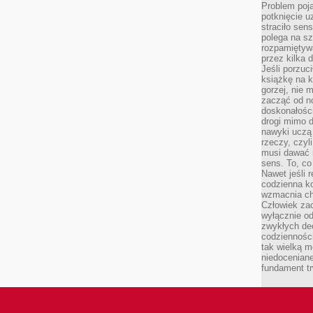
Problem poja
potknięcie 
straciło se
polega na s
rozpamiętywa
przez kilka 
Jeśli porzuc
książkę na k
gorzej, nie 
zacząć od n
doskonałości
drogi mimo 
nawyki uczą 
rzeczy, czyl
musi dawać 
sens. To, co
Nawet jeśli r
codzienna k
wzmacnia cha
Człowiek zac
wyłącznie od
zwykłych de
codzienności
tak wielką m
niedoceniane
fundament tr