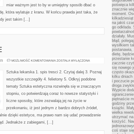
długofalowe 
poświęca kil
miar ważnym jest to by w umiejętny sposób dbać o
znacznie wię
, która wylatuje z kranu. W końcu prawda jest taka, że
moment. Oso
kilkadziesiąt
y jest takim […]
na jakiś czas
go odkłada. 
powtarzalnoś
działały. Mu
błąd, polega
wysiłkiem ta
E
postanawia, 
dietę, będzi
przestanie k
PSYCHOLOGOWIE
025
MOŻLIWOŚĆ KOMENTOWANIA
ZOSTAŁA WYŁĄCZONA
zacznie czyt
się nowego j
Sztuka lekarska 1. spis tresci 2. Czytaj dalej 3. Poznaj
często okazuj
kilku dniach
wszystkie szczegóły 4. felietony 5. Odkryj podobne
i poczucie 
droga zwykle
tematy Sztuka estetyczna rozwinęła się w znaczącym
Wypicie doda
stopniu, co potwierdzają coraz to nowsze statystyki i
ograniczenie
piętnaście m
liczne sposoby, które zezwalają jej na życie w
godziny prze
przekonaniu, iż jest jednym z bardzo dobrych źródeł,
książki. Mał
wielka rewol
ralnie dzięki estetyce, ma prawo nam się udać prowadzenie
utrzymać na 
korzyść. Na
ląd. Jednakże z zabiegami, […]
jednorazowy
coś staje s