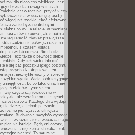
toś robi dla niego coś wielkiego, lecz
, gdy doświadcza uwagi w małych
Podobnie jest w rodzinie, przyjaźni czy
wyk uważności wobec drugiej osoby
ałać więcej niż rzadkie, choć efektowne
 Relacje zaniedbywane drobnymi
i słabną powoli, a relacje wzmacniane
mi rosną równie powoli, ale stabilnie.
auce regularność również przewyższa
 która codziennie poświęca czas na
ompetencji, z czasem osiąga
órej nie widać od razu. Nie chodzi
wiedzę, lecz także o pewność siebie
 praktyki. Gdy człowiek stale coś
staje się bać początkującego poziomu,
ostęp przychodzi stopniowo. Ten
nia jest niezwykle ważny w świecie,
e szybkie wyniki. Wiele osób rezygnuje
j umiejętności, bo po kilku dniach nie
ujących efektów. Tymczasem
zmiany często są niewidoczne w
spektywie, ale wyraźne po miesiącach.
k wzrost drzewa. Każdego dnia wydaje
ię nie dzieje, a jednak po czasie
że roślina jest wyższa, silniejsza i
orzeniona. Budowanie nawyków wymaga
liwości i wyrozumiałości wobec samego
ny plan nie istnieje. Będą dni gorsze,
proszenia, zmęczenie, choroba, brak
wyczajna niechęć. To naturalne.