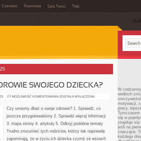
Czerwiec
Rozmowa
Tagi
Spis Treści
SUB
025
DROWIE SWOJEGO DZIECKA?
W codzienny
wielkich zmi
JAK
025
MOŻLIWOŚĆ KOMENTOWANIA
ZOSTAŁA WYŁĄCZONA
rzeczywisto
ZADBAĆ
motywacji, 
O
ZDROWIE
pracy, lepsz
Czy umiemy dbać o swoje zdrowie? 1. Sprawdź, co
SWOJEGO
Tymczasem n
DZIECKA?
jeszcze przygotowaliśmy 2. Sprawdź więcej informacji
się w pojedy
znajduje się
3. mapa strony 4. artykuly 5. Odkryj podobne tematy
jeśli na pie
Trudno zrozumieć tych rodziców, którzy tak naprawdę
znaczące. T
każdego dnia
zapominają, że w życiu ich dziecka czymś ze wszech