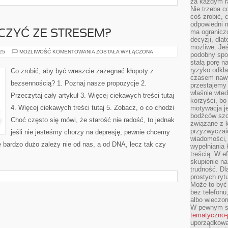
za każdym r
Nie trzeba c
coś zrobić, c
odpowiedni m
ma ograniczo
CZYĆ ZE STRESEM?
decyzji, dla
możliwe. Je
JAK
025
MOŻLIWOŚĆ KOMENTOWANIA
ZOSTAŁA WYŁĄCZONA
podobny spos
TRZEBA
stałą porę n
WALCZYĆ
ZE
ryzyko odkła
Co zrobić, aby być wreszcie zażegnać kłopoty z
STRESEM?
czasem nawy
bezsennością? 1. Poznaj nasze propozycje 2.
przestajemy 
właśnie wted
Przeczytaj cały artykuł 3. Więcej ciekawych treści tutaj
korzyści, bo
4. Więcej ciekawych treści tutaj 5. Zobacz, o co chodzi
motywacja je
bodźców szc
Choć często się mówi, że starość nie radość, to jednak
związane z 
przyzwyczaić
jeśli nie jesteśmy chorzy na depresję, pewnie chcemy
wiadomości, 
 bardzo dużo zależy nie od nas, a od DNA, lecz tak czy
wypełniania 
treścią. W e
skupienie na
trudność. Dl
prostych ryt
Może to być 
bez telefonu
albo wieczor
W pewnym s
tematyczno-
uporządkowa