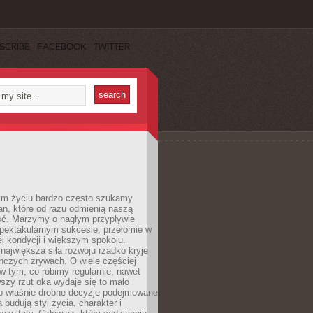
SCRIBE
FACEBOOK
TWITTER
m życiu bardzo często szukamy
an, które od razu odmienią naszą
ść. Marzymy o nagłym przypływie
spektakularnym sukcesie, przełomie w
ej kondycji i większym spokoju.
ajwiększa siła rozwoju rzadko kryje
nczych zrywach. O wiele częściej
 w tym, co robimy regularnie, nawet
rwszy rzut oka wydaje się to mało
o właśnie drobne decyzje podejmowane
 budują styl życia, charakter i