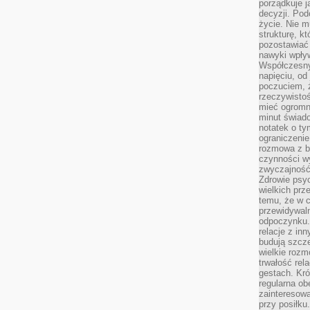
porządkuje j
decyzji. Pod
życie. Nie m
strukturę, k
pozostawiać 
nawyki wpły
Współczesny
napięciu, od
poczuciem, ż
rzeczywisto
mieć ogromne
minut świad
notatek o ty
ograniczenie
rozmowa z b
czynności wy
zwyczajność
Zdrowie psyc
wielkich prz
temu, że w c
przewidywal
odpoczynku.
relacje z in
budują szcz
wielkie rozm
trwałość rel
gestach. Kr
regularna ob
zainteresow
przy posiłku