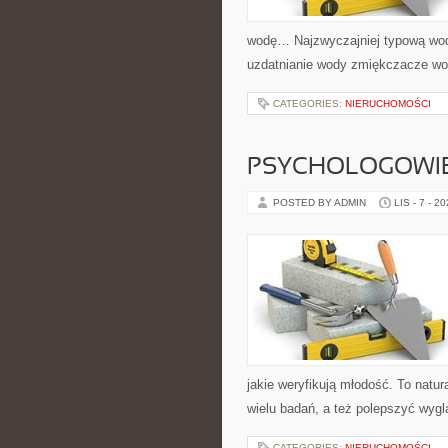
wodę… Najzwyczajniej typową wodę
uzdatnianie wody zmiękczacze wod
CATEGORIES:
NIERUCHOMOŚCI
PSYCHOLOGOWI
POSTED BY ADMIN
LIS - 7 - 2
jakie weryfikują młodość. To natu
wielu badań, a też polepszyć wyg
CATEGORIES:
NIERUCHOMOŚCI