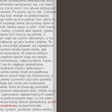
azem prowadzenia wewnętrznej walki.
odziennie zastanawiać się, czy warto
zy ma to sens i czy akurat dzisiaj jest
oment. Po prostu się to robi. Człowiek
ną ilość energii na podejmowanie
tego warto ją oszczędzać tam, gdzie to
śli każdego ranka zaczynamy dzień w
ób, łatwiej wejść w rytm. Jeśli mamy
a naukę, czytanie albo spacer, spada
dania tych rzeczy na później. Z
k staje się czymś naturalnym, a my
odbierać go jako trudne zadanie. To
y zaczynają pojawiać się największe
 system działa nawet wtedy, gdy
st przeciętna. W świecie pełnym
zególnie ważne stają się nawyki
koncentracją i odpoczynkiem. Łatwo
 się do ciągłego sprawdzania
skakania między aplikacjami i
każdej wolnej chwili przypadkową
fekcie umysł staje się rozproszony, a
 jednej czynności zaczyna sprawiać
atego tak cenne jest budowanie
uałów, które przywracają porządek.
poranne planowanie dnia, chwila ciszy
, zapisywanie najważniejszych zadań
ne podsumowanie tego, co się udało.
ensie każdy dobrze prowadzony
portal
poradnikowy
przypomina taki
ny system, ponieważ zbiera wiedzę,