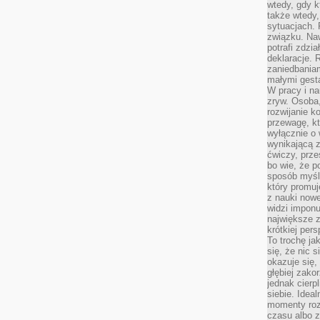
wtedy, gdy k
także wtedy
sytuacjach. 
związku. Na
potrafi zdzi
deklaracje.
zaniedbaniam
małymi gesta
W pracy i n
zryw. Osoba,
rozwijanie k
przewagę, kt
wyłącznie o 
wynikającą z
ćwiczy, prze
bo wie, że p
sposób myśle
który promuj
z nauki nowe
widzi impon
największe 
krótkiej per
To trochę ja
się, że nic s
okazuje się, 
głębiej zak
jednak cierp
siebie. Ideal
momenty roz
czasu albo z