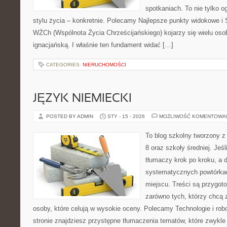
spotkaniach. To nie tylko o
stylu życia – konkretnie. Polecamy Najlepsze punkty widokowe i S
WŻCh (Wspólnota Życia Chrześcijańskiego) kojarzy się wielu os
ignacjańską. I właśnie ten fundament widać […]
CATEGORIES:
NIERUCHOMOŚCI
JĘZYK NIEMIECKI
POSTED BY ADMIN
STY - 15 - 2026
MOŻLIWOŚĆ KOMENTOWA
To blog szkolny tworzony z
8 oraz szkoły średniej. Jeś
tłumaczy krok po kroku, a
systematycznych powtórkac
miejscu. Treści są przygot
zarówno tych, którzy chcą 
osoby, które celują w wysokie oceny. Polecamy Technologie i robo
stronie znajdziesz przystępne tłumaczenia tematów, które zwykle 