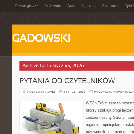
Archiwum
Atak
Czerwiec
Rozmowa
Strona główna
Spis 
GADOWSKI
Archive for 15 stycznia, 2026
PYTANIA OD CZYTELNIKÓW
POSTED BY ADMIN
STY - 15 - 2026
MOŻLIWOŚĆ KOMENTOWA
WŻCh Trójmiasto to przestrz
którzy szukają drogi łącze
codziennością. Strona inter
regionie trójmiejskim zosta
przewodnik dla każdego, kt