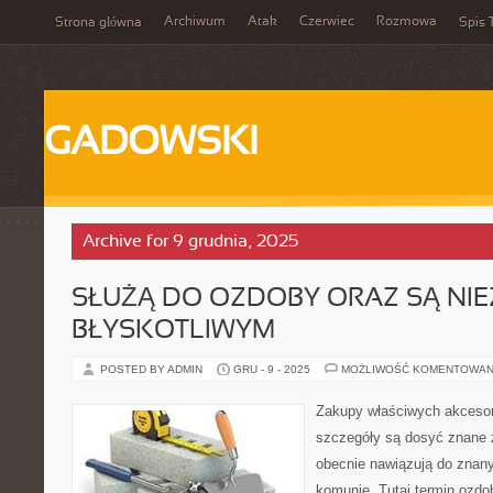
Archiwum
Atak
Czerwiec
Rozmowa
Strona główna
Spis 
GADOWSKI
Archive for 9 grudnia, 2025
SŁUŻĄ DO OZDOBY ORAZ SĄ NIE
BŁYSKOTLIWYM
POSTED BY ADMIN
GRU - 9 - 2025
MOŻLIWOŚĆ KOMENTOWAN
Zakupy właściwych akcesori
szczegóły są dosyć znane z
obecnie nawiązują do znan
komunię. Tutaj termin ozdo