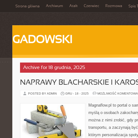
Archiwum
Atak
Czerwiec
Rozmowa
Strona główna
Spis 
GADOWSKI
Archive for 18 grudnia, 2025
NAPRAWY BLACHARSKIE I KARO
POSTED BY ADMIN
GRU - 18 - 2025
MOŻLIWOŚĆ KOMENTOWA
Magnaflow.pl to portal o s
myślą o osobach zakochany
można z nimi zrobić, gdy p
transportu, a zaczynają być
którym personalizacja spot